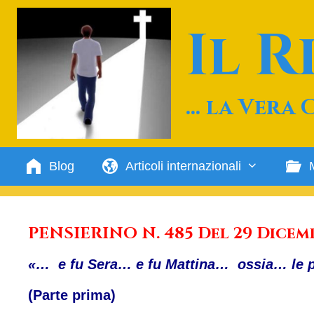
Vai
al
Il 
contenuto
… la Vera 
Blog
Articoli internazionali
PENSIERINO N. 485 Del 29 Dicemb
«… e fu Sera… e fu Mattina… ossia… le pr
(Parte prima)