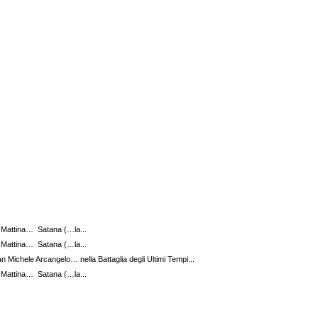
 Mattina… Satana (…la...
 Mattina… Satana (…la...
 Michele Arcangelo… nella Battaglia degli Ultimi Tempi...
 Mattina… Satana (…la...