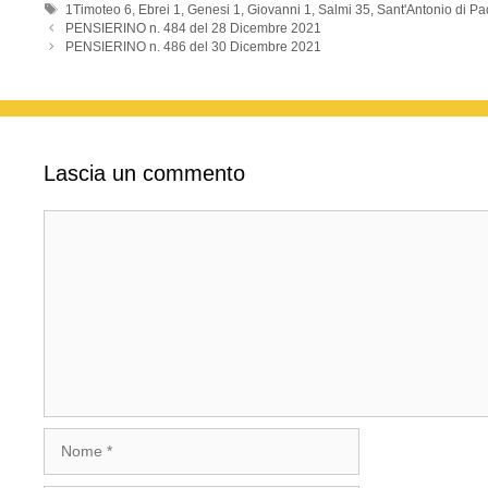
Tag
1Timoteo 6
,
Ebrei 1
,
Genesi 1
,
Giovanni 1
,
Salmi 35
,
Sant'Antonio di P
k
PENSIERINO n. 484 del 28 Dicembre 2021
PENSIERINO n. 486 del 30 Dicembre 2021
Lascia un commento
Commento
Nome