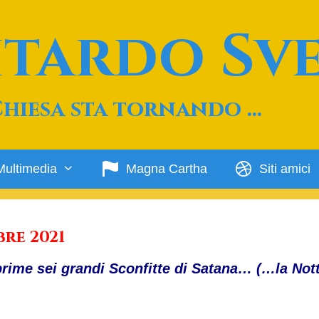
Ritardo Sv
Chiesa sta tornando …
Multimedia
Magna Cartha
Siti amici
re 2021
ime sei grandi Sconfitte di Satana… (…la Not