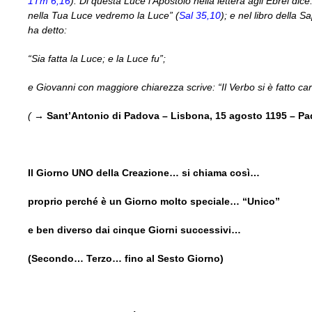
1Tm 6,16
). Di questa Luce l’Apostolo nella lettera agli Ebrei dic
nella Tua Luce vedremo la Luce” (
Sal 35,10
); e nel libro della 
ha detto:
“Sia fatta la Luce; e la Luce fu”;
e Giovanni con maggiore chiarezza scrive: “Il Verbo si è fatto carn
( →
Sant’Antonio di Padova – Lisbona, 15 agosto 1195 – P
Il Giorno UNO della Creazione… si chiama così…
proprio perché è un Giorno molto speciale… “Unico”
e ben diverso dai cinque Giorni successivi…
(Secondo… Terzo… fino al Sesto Giorno)