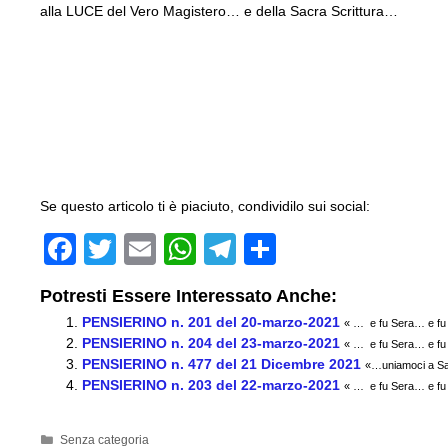
alla LUCE del Vero Magistero… e della Sacra Scrittura…
Se questo articolo ti è piaciuto, condividilo sui social:
F
T
E
W
T
C
a
wi
m
h
el
o
Potresti Essere Interessato Anche:
c
tt
ail
at
e
n
PENSIERINO n. 201 del 20-marzo-2021
« … e fu Sera… e fu
e
er
s
gr
di
PENSIERINO n. 204 del 23-marzo-2021
« … e fu Sera… e fu
PENSIERINO n. 477 del 21 Dicembre 2021
b
A
a
vi
«…uniamoci a San
PENSIERINO n. 203 del 22-marzo-2021
« … e fu Sera… e fu
o
p
m
di
o
p
Categorie
Senza categoria