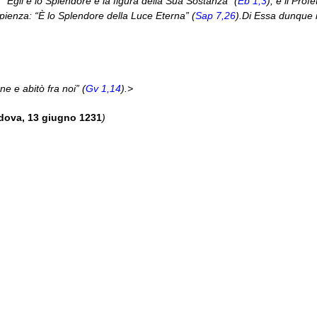
e: “Egli è lo Splendore e la figura della Sua Sostanza” (
Eb 1,3
); e il Profe
Sapienza: “È lo Splendore della Luce Eterna” (
Sap 7,26
).Di Essa dunque 
e e abitò fra noi” (
Gv 1,14
).>
adova, 13 giugno 1231
)