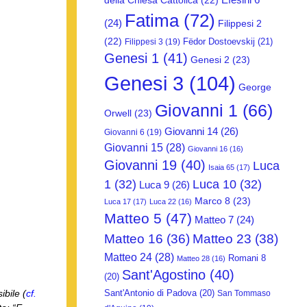
della Chiesa Cattolica
(22)
Fatima
(72)
(24)
Filippesi 2
(22)
Fëdor Dostoevskij
(21)
Filippesi 3
(19)
Genesi 1
(41)
Genesi 2
(23)
Genesi 3
(104)
George
Giovanni 1
(66)
Orwell
(23)
Giovanni 14
(26)
Giovanni 6
(19)
Giovanni 15
(28)
Giovanni 16
(16)
Giovanni 19
(40)
Luca
Isaia 65
(17)
1
(32)
Luca 10
(32)
Luca 9
(26)
Marco 8
(23)
Luca 17
(17)
Luca 22
(16)
Matteo 5
(47)
Matteo 7
(24)
Matteo 16
(36)
Matteo 23
(38)
Matteo 24
(28)
Romani 8
Matteo 28
(16)
Sant'Agostino
(40)
(20)
Sant'Antonio di Padova
(20)
ibile (
cf.
San Tommaso