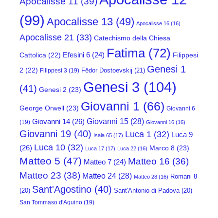
Apocalisse 11
(39)
(99)
Apocalisse 13
(49)
Apocalisse 16
(16)
Apocalisse 21
(33)
Catechismo della Chiesa
Fatima
(72)
Efesini 6
(24)
Cattolica
(22)
Filippesi
Genesi 1
2
(22)
Fëdor Dostoevskij
(21)
Filippesi 3
(19)
Genesi 3
(104)
(41)
Genesi 2
(23)
Giovanni 1
(66)
George Orwell
(23)
Giovanni 6
Giovanni 15
(28)
Giovanni 14
(26)
(19)
Giovanni 16
(16)
Giovanni 19
(40)
Luca 1
(32)
Luca 9
Isaia 65
(17)
Luca 10
(32)
(26)
Marco 8
(23)
Luca 17
(17)
Luca 22
(16)
Matteo 5
(47)
Matteo 16
(36)
Matteo 7
(24)
Matteo 23
(38)
Matteo 24
(28)
Romani 8
Matteo 28
(16)
Sant'Agostino
(40)
(20)
Sant'Antonio di Padova
(20)
San Tommaso d'Aquino
(19)