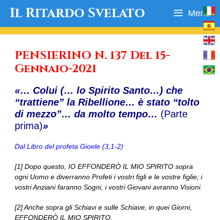
Vai
Il Ritardo Svelato
Menu
al
contenuto
PENSIERINO N. 137 Del 15-
Gennaio-2021
«… Colui (… lo Spirito Santo…) che
“trattiene” la Ribellione… è stato “tolto
di mezzo”… da molto tempo…
(Parte
prima)
»
Dal Libro del profeta Gioele (3,1-2)
[1] Dopo questo, IO EFFONDERÒ IL MIO SPIRITO sopra
ogni Uomo e diverranno Profeti i vostri figli e le vostre figlie; i
vostri Anziani faranno Sogni, i vostri Giovani avranno Visioni.
[2] Anche sopra gli Schiavi e sulle Schiave, in quei Giorni,
EFFONDERÒ IL MIO SPIRITO.