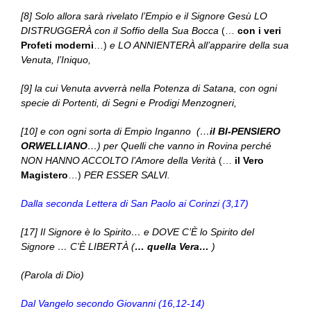
[8] Solo allora sarà rivelato l’Empio e il Signore Gesù LO
DISTRUGGERÀ con il Soffio della Sua Bocca
(…
con i veri
Profeti moderni
…)
e LO ANNIENTERÀ all’apparire della sua
Venuta, l’Iniquo,
[9] la cui Venuta avverrà nella Potenza di Satana, con ogni
specie di Portenti, di Segni e Prodigi Menzogneri,
[10] e con ogni sorta di Empio Inganno (…
il BI-PENSIERO
ORWELLIANO
…) per Quelli che vanno in Rovina perché
NON HANNO ACCOLTO l’Amore della Verità
(…
il Vero
Magistero
…)
PER ESSER SALVI.
Dalla seconda Lettera di San Paolo ai Corinzi (3,17)
[17] Il Signore è lo Spirito… e DOVE C’È lo Spirito del
Signore … C’È LIBERTÀ (
… quella Vera…
)
(Parola di Dio)
Dal Vangelo secondo Giovanni (16,12-14)