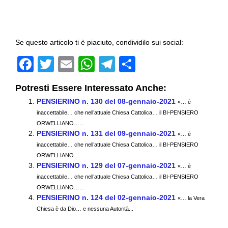
Se questo articolo ti è piaciuto, condividilo sui social:
F
T
E
W
T
C
a
wi
m
h
el
o
Potresti Essere Interessato Anche:
c
tt
ail
at
e
n
PENSIERINO n. 130 del 08-gennaio-2021
«… è
e
er
s
gr
di
inaccettabile… che nell’attuale Chiesa Cattolica… il BI-PENSIERO
b
ORWELLIANO…...
A
a
vi
PENSIERINO n. 131 del 09-gennaio-2021
«… è
o
p
m
di
inaccettabile… che nell’attuale Chiesa Cattolica… il BI-PENSIERO
ORWELLIANO…...
o
p
PENSIERINO n. 129 del 07-gennaio-2021
«… è
k
inaccettabile… che nell’attuale Chiesa Cattolica… il BI-PENSIERO
ORWELLIANO…...
PENSIERINO n. 124 del 02-gennaio-2021
«… la Vera
Chiesa è da Dio… e nessuna Autorità...