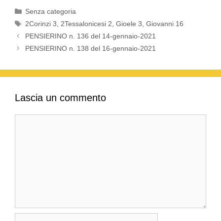
Categorie
Senza categoria
Tag
2Corinzi 3
,
2Tessalonicesi 2
,
Gioele 3
,
Giovanni 16
PENSIERINO n. 136 del 14-gennaio-2021
PENSIERINO n. 138 del 16-gennaio-2021
Lascia un commento
Commento
Nome