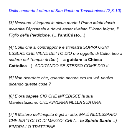
Dalla seconda Lettera di San Paolo ai Tessalonicesi (2,3-10)
[3] Nessuno vi inganni in alcun modo ! Prima infatti dovrà
avvenire l’Apostasia e dovrà esser rivelato l’Uomo Iniquo, il
Figlio della Perdizione,
(…
l’antiCristo
…)
[4] Colui che si contrappone e s’innalza SOPRA OGNI
ESSERE CHE VIENE DETTO DIO o è oggetto di Culto, fino a
sedere nel Tempio di Dio
(…
a guidare la Chiesa
Cattolica
…),
ADDITANDO SE STESSO COME DIO !!
[5] Non ricordate che, quando ancora ero tra voi, venivo
dicendo queste cose ?
[6] E ora sapete CIÒ CHE IMPEDISCE la sua
Manifestazione, CHE AVVERRÀ NELLA SUA ORA.
[7] Il Mistero dell’Iniquità è già in atto, MA È NECESSARIO
CHE SIA “TOLTO DI MEZZO” CHI (…
lo Spirito Santo
…)
FINORA LO TRATTIENE.