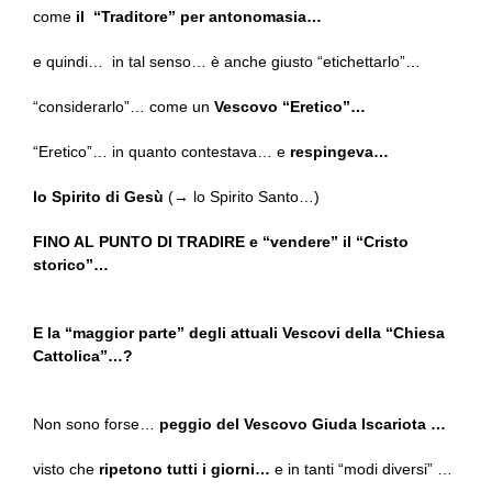
come
il “Traditore” per antonomasia…
e quindi… in tal senso… è anche giusto “etichettarlo”…
“considerarlo”… come un
Vescovo “Eretico”…
“Eretico”… in quanto contestava… e
respingeva…
lo Spirito di Gesù
(
→
lo Spirito Santo…)
FINO AL PUNTO DI TRADIRE e “vendere” il “Cristo
storico”…
E la “maggior parte” degli attuali Vescovi della “Chiesa
Cattolica”…?
Non sono forse…
peggio del Vescovo Giuda Iscariota …
visto che
ripetono tutti i giorni…
e in tanti “modi diversi” …