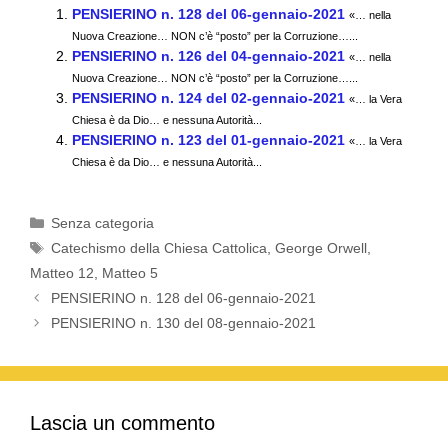
c
tt
ail
at
e
n
PENSIERINO n. 128 del 06-gennaio-2021
«… nella
e
er
s
gr
di
Nuova Creazione… NON c’è “posto” per la Corruzione…...
PENSIERINO n. 126 del 04-gennaio-2021
b
A
a
vi
«… nella
Nuova Creazione… NON c’è “posto” per la Corruzione…...
o
p
m
di
PENSIERINO n. 124 del 02-gennaio-2021
«… la Vera
Chiesa è da Dio… e nessuna Autorità...
o
p
PENSIERINO n. 123 del 01-gennaio-2021
«… la Vera
k
Chiesa è da Dio… e nessuna Autorità...
Categorie
Senza categoria
Tag
Catechismo della Chiesa Cattolica
,
George Orwell
,
Matteo 12
,
Matteo 5
PENSIERINO n. 128 del 06-gennaio-2021
PENSIERINO n. 130 del 08-gennaio-2021
Lascia un commento