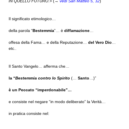
IN QUELLO FUTURO.>
(→
vedi San Matteo 5, 32
)
Il significato etimologico…
della parola “
Bestemmia
”… è
diffamazione
…
offesa della Fama… e della Reputazione…
del Vero Dio
…
etc..
Il Santo Vangelo… afferma che…
la “
Bestemmia contro lo Spirito
(…
Santo
…)”
è un Peccato “imperdonabile”…
e consiste nel negare “in modo deliberato” la Verità…
in pratica consiste nel: