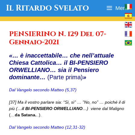
Vai
Il Ritardo Svelato
Menu
al
contenuto
PENSIERINO N. 129 Del 07-
Gennaio-2021
«… è inaccettabile… che nell’attuale
Chiesa Cattolica… il
BI-PENSIERO
ORWELLIANO… sia il Pensiero
dominante…
(Parte prima)
»
Dal Vangelo secondo Matteo (5,37)
[37] Ma il vostro parlare sia: “Sì, sì” … ”No, no” … poiché il di
più (…
il
BI-PENSIERO ORWELLIANO
…) viene dal Maligno
(…
da Satana.
..).
Dal Vangelo secondo Matteo (12,31-32)