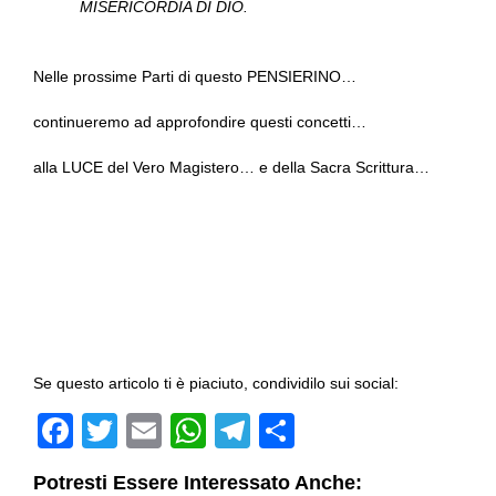
MISERICORDIA DI DIO.
Nelle prossime Parti di questo PENSIERINO…
continueremo ad approfondire questi concetti…
alla LUCE del Vero Magistero… e della Sacra Scrittura…
Se questo articolo ti è piaciuto, condividilo sui social:
F
T
E
W
T
C
a
wi
m
h
el
o
Potresti Essere Interessato Anche: