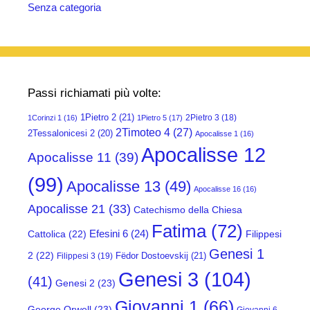
Senza categoria
Passi richiamati più volte:
1Pietro 2
(21)
2Pietro 3
(18)
1Corinzi 1
(16)
1Pietro 5
(17)
2Timoteo 4
(27)
2Tessalonicesi 2
(20)
Apocalisse 1
(16)
Apocalisse 12
Apocalisse 11
(39)
(99)
Apocalisse 13
(49)
Apocalisse 16
(16)
Apocalisse 21
(33)
Catechismo della Chiesa
Fatima
(72)
Efesini 6
(24)
Cattolica
(22)
Filippesi
Genesi 1
2
(22)
Fëdor Dostoevskij
(21)
Filippesi 3
(19)
Genesi 3
(104)
(41)
Genesi 2
(23)
Giovanni 1
(66)
George Orwell
(23)