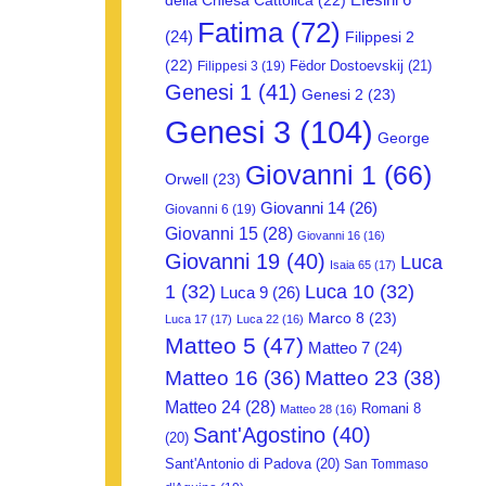
della Chiesa Cattolica
(22)
Fatima
(72)
(24)
Filippesi 2
(22)
Fëdor Dostoevskij
(21)
Filippesi 3
(19)
Genesi 1
(41)
Genesi 2
(23)
Genesi 3
(104)
George
Giovanni 1
(66)
Orwell
(23)
Giovanni 14
(26)
Giovanni 6
(19)
Giovanni 15
(28)
Giovanni 16
(16)
Giovanni 19
(40)
Luca
Isaia 65
(17)
1
(32)
Luca 10
(32)
Luca 9
(26)
Marco 8
(23)
Luca 17
(17)
Luca 22
(16)
Matteo 5
(47)
Matteo 7
(24)
Matteo 16
(36)
Matteo 23
(38)
Matteo 24
(28)
Romani 8
Matteo 28
(16)
Sant'Agostino
(40)
(20)
Sant'Antonio di Padova
(20)
San Tommaso