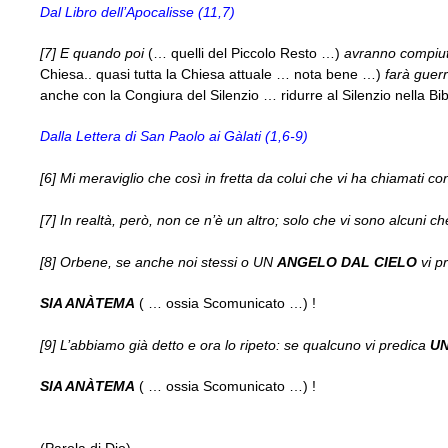
Dal Libro dell’Apocalisse (11,7)
[7] E quando poi
(
… quelli del Piccolo Resto …
)
avranno compiu
Chiesa.. quasi tutta la Chiesa attuale … nota bene …
)
farà guer
anche con la Congiura del Silenzio … ridurre al Silenzio nella Bi
Dalla Lettera di San Paolo ai Gàlati (1,6-9)
[6] Mi meraviglio che così in fretta da colui che vi ha chiamati con
[7] In realtà, però, non ce n’è un altro; solo che vi sono alcuni c
[8] Orbene, se anche noi stessi o UN
ANGELO DAL CIELO
vi p
SIA ANÀTEMA
( …
ossia Scomunicato …
) !
[9] L’abbiamo già detto e ora lo ripeto: se qualcuno vi predica
UN
SIA ANÀTEMA
( …
ossia Scomunicato …
) !
(Parola di Dio)