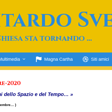
Ritardo Sv
Chiesa sta tornando …
Multimedia
Magna Cartha
Siti amici
re-2020
i dello Spazio e del Tempo… »
ttembre… )