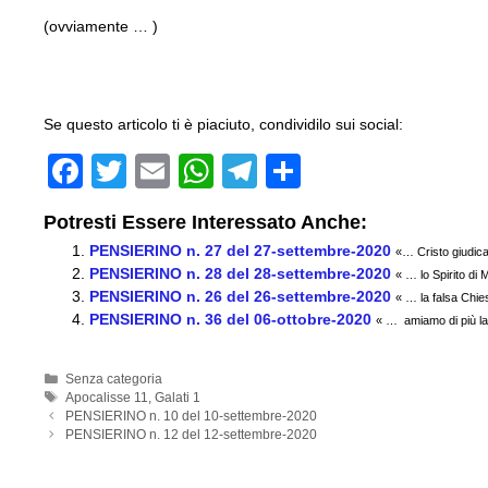
(ovviamente … )
Se questo articolo ti è piaciuto, condividilo sui social:
F
T
E
W
T
C
a
wi
m
h
el
o
Potresti Essere Interessato Anche:
c
tt
ail
at
e
n
PENSIERINO n. 27 del 27-settembre-2020
«… Cristo giudic
e
er
s
gr
di
PENSIERINO n. 28 del 28-settembre-2020
« … lo Spirito di
PENSIERINO n. 26 del 26-settembre-2020
b
A
a
vi
« … la falsa Chie
PENSIERINO n. 36 del 06-ottobre-2020
« … amiamo di più la
o
p
m
di
o
p
Categorie
Senza categoria
Tag
Apocalisse 11
,
Galati 1
k
PENSIERINO n. 10 del 10-settembre-2020
PENSIERINO n. 12 del 12-settembre-2020