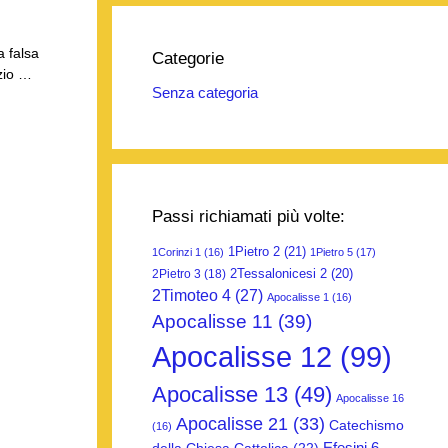
a falsa
Categorie
nzio …
Senza categoria
Passi richiamati più volte:
1Pietro 2
(21)
1Corinzi 1
(16)
1Pietro 5
(17)
2Tessalonicesi 2
(20)
2Pietro 3
(18)
2Timoteo 4
(27)
Apocalisse 1
(16)
Apocalisse 11
(39)
Apocalisse 12
(99)
Apocalisse 13
(49)
Apocalisse 16
Apocalisse 21
(33)
Catechismo
(16)
Efesini 6