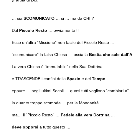
… sia
SCOMUNICATO
… si … ma da
CHI
?
Dal
Piccolo Resto
… ovviamente !!
Ecco un‘altra “Missione” non facile del Piccolo Resto …
“scomunicare” la falsa Chiesa … ossia la
Bestia che sale dall’
La vera Chiesa è “immutabile” nella Sua Dottrina …
e TRASCENDE i confini dello
Spazio
e del
Tempo
…
eppure … negli ultimi Secoli … quasi tutti vogliono “cambiarLa”
in quanto troppo scomoda … per la Mondanità …
ma… il “Piccolo Resto” …
Fedele alla vera Dottrina
…
deve opporsi
a tutto questo …