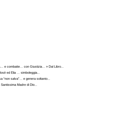
a… e combatte… con Giustizia… » Dal Libro...
 Mosè ed Elia … simboleggia...
sa “non salva”… e genera soltanto...
 Santissima Madre di Dio...