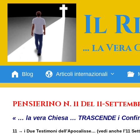
Vai
al
Il 
contenuto
… la Vera 
Blog
Articoli internazionali
PENSIERINO N. 11 Del 11-Settemb
« … la vera Chiesa … TRASCENDE i Confin
11 → i Due Testimoni dell’Apocalisse… (vedi anche l’11 Se