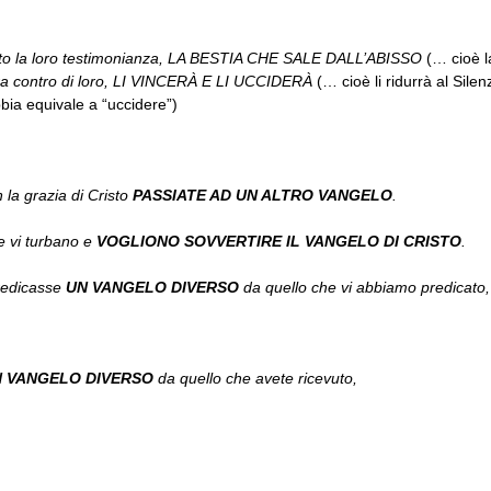
to la loro testimonianza, LA BESTIA CHE SALE DALL’ABISSO
(… cioè
l
ra contro di loro, LI VINCERÀ E LI UCCIDERÀ
(…
cioè li ridurrà al Sile
bbia equivale a “uccidere”
)
 la grazia di Cristo
PASSIATE AD UN ALTRO VANGELO
.
he vi turbano e
VOGLIONO SOVVERTIRE IL VANGELO DI CRISTO
.
redicasse
UN VANGELO DIVERSO
da quello che vi abbiamo predicato,
 VANGELO DIVERSO
da quello che avete ricevuto,