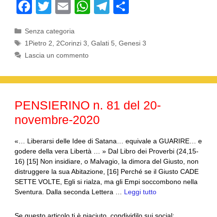
F
T
E
W
T
C
a
wi
m
h
el
o
Categorie
Senza categoria
c
tt
ail
at
e
n
Tag
1Pietro 2
,
2Corinzi 3
,
Galati 5
,
Genesi 3
e
er
s
gr
di
Lascia un commento
b
A
a
vi
o
p
m
di
o
p
PENSIERINO n. 81 del 20-
k
novembre-2020
«… Liberarsi delle Idee di Satana… equivale a GUARIRE… e
godere della vera Libertà … » Dal Libro dei Proverbi (24,15-
16) [15] Non insidiare, o Malvagio, la dimora del Giusto, non
distruggere la sua Abitazione, [16] Perché se il Giusto CADE
SETTE VOLTE, Egli si rialza, ma gli Empi soccombono nella
Sventura. Dalla seconda Lettera …
Leggi tutto
Se questo articolo ti è piaciuto, condividilo sui social: