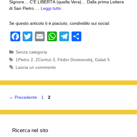
Signore… C’È LIBERTÀ (quella Vera)… Dalla prima Lettera
di San Pietro …
Leggi tutto
Se questo articolo ti è piaciuto, condividilo sui social:
F
T
E
W
T
C
a
wi
m
h
el
o
Categorie
Senza categoria
c
tt
ail
at
e
n
Tag
1Pietro 2
,
2Corinzi 3
,
Fëdor Dostoevskij
,
Galati 5
e
er
s
gr
di
Lascia un commento
b
A
a
vi
o
p
m
di
o
p
Pagina
Pagina
←
Precedente
1
2
k
Ricerca nel sito