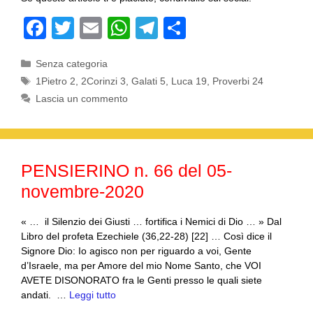
F
T
E
W
T
C
a
wi
m
h
el
o
Categorie
Senza categoria
c
tt
ail
at
e
n
Tag
1Pietro 2
,
2Corinzi 3
,
Galati 5
,
Luca 19
,
Proverbi 24
e
er
s
gr
di
Lascia un commento
b
A
a
vi
o
p
m
di
o
p
PENSIERINO n. 66 del 05-
k
novembre-2020
« … il Silenzio dei Giusti … fortifica i Nemici di Dio … » Dal
Libro del profeta Ezechiele (36,22-28) [22] … Così dice il
Signore Dio: Io agisco non per riguardo a voi, Gente
d’Israele, ma per Amore del mio Nome Santo, che VOI
AVETE DISONORATO fra le Genti presso le quali siete
andati. …
Leggi tutto