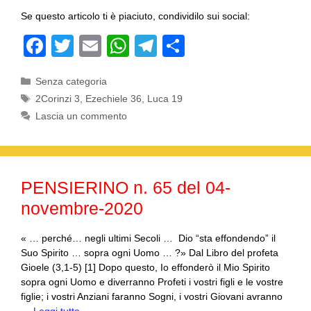
Se questo articolo ti è piaciuto, condividilo sui social:
F
T
E
W
T
C
a
wi
m
h
el
o
Categorie
Senza categoria
c
tt
ail
at
e
n
Tag
2Corinzi 3
,
Ezechiele 36
,
Luca 19
e
er
s
gr
di
Lascia un commento
b
A
a
vi
o
p
m
di
o
p
PENSIERINO n. 65 del 04-
k
novembre-2020
« … perché… negli ultimi Secoli … Dio “sta effondendo” il
Suo Spirito … sopra ogni Uomo … ?» Dal Libro del profeta
Gioele (3,1-5) [1] Dopo questo, Io effonderò il Mio Spirito
sopra ogni Uomo e diverranno Profeti i vostri figli e le vostre
figlie; i vostri Anziani faranno Sogni, i vostri Giovani avranno