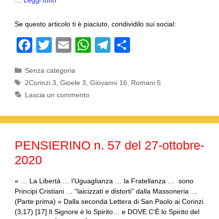
…
Leggi tutto
Se questo articolo ti è piaciuto, condividilo sui social:
F
T
E
W
T
C
a
wi
m
h
el
o
Categorie
Senza categoria
c
tt
ail
at
e
n
Tag
2Corinzi 3
,
Gioele 3
,
Giovanni 16
,
Romani 5
e
er
s
gr
di
Lascia un commento
b
A
a
vi
o
p
m
di
o
p
PENSIERINO n. 57 del 27-ottobre-
k
2020
« … La Libertà … l’Uguaglianza … la Fratellanza … sono
Principi Cristiani … “laicizzati e distorti” dalla Massoneria …
(Parte prima) » Dalla seconda Lettera di San Paolo ai Corinzi
(3,17) [17] Il Signore è lo Spirito… e DOVE C’È lo Spirito del