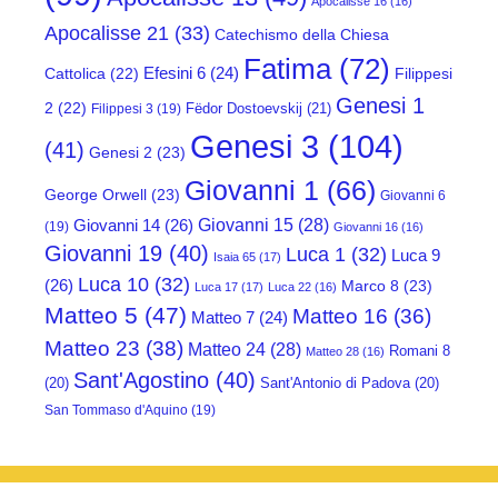
Apocalisse 16
(16)
Apocalisse 21
(33)
Catechismo della Chiesa
Fatima
(72)
Efesini 6
(24)
Cattolica
(22)
Filippesi
Genesi 1
2
(22)
Fëdor Dostoevskij
(21)
Filippesi 3
(19)
Genesi 3
(104)
(41)
Genesi 2
(23)
Giovanni 1
(66)
George Orwell
(23)
Giovanni 6
Giovanni 15
(28)
Giovanni 14
(26)
(19)
Giovanni 16
(16)
Giovanni 19
(40)
Luca 1
(32)
Luca 9
Isaia 65
(17)
Luca 10
(32)
(26)
Marco 8
(23)
Luca 17
(17)
Luca 22
(16)
Matteo 5
(47)
Matteo 16
(36)
Matteo 7
(24)
Matteo 23
(38)
Matteo 24
(28)
Romani 8
Matteo 28
(16)
Sant'Agostino
(40)
(20)
Sant'Antonio di Padova
(20)
San Tommaso d'Aquino
(19)