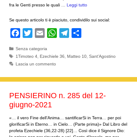
fra le Genti presso le quali …
Leggi tutto
Se questo articolo ti è piaciuto, condividilo sui social:
F
T
E
W
T
C
a
wi
m
h
el
o
Categorie
Senza categoria
c
tt
ail
at
e
n
Tag
1Timoteo 4
,
Ezechiele 36
,
Matteo 10
,
Sant'Agostino
e
er
s
gr
di
Lascia un commento
b
A
a
vi
o
p
m
di
o
p
PENSIERINO n. 285 del 12-
k
giugno-2021
«… il vero Fine dell’Anima… santificarSi in Terra… per poi
glorificarSi in Eterno… in Cielo… (Parte prima)» Dal Libro del
profeta Ezechiele (36,22-28) [22]… Così dice il Signore Dio: