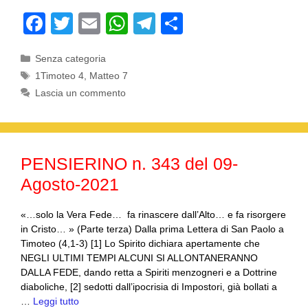
F
T
E
W
T
C
a
wi
m
h
el
o
Categorie
Senza categoria
c
tt
ail
at
e
n
Tag
1Timoteo 4
,
Matteo 7
e
er
s
gr
di
Lascia un commento
b
A
a
vi
o
p
m
di
o
p
PENSIERINO n. 343 del 09-
k
Agosto-2021
«…solo la Vera Fede… fa rinascere dall’Alto… e fa risorgere
in Cristo… » (Parte terza) Dalla prima Lettera di San Paolo a
Timoteo (4,1-3) [1] Lo Spirito dichiara apertamente che
NEGLI ULTIMI TEMPI ALCUNI SI ALLONTANERANNO
DALLA FEDE, dando retta a Spiriti menzogneri e a Dottrine
diaboliche, [2] sedotti dall’ipocrisia di Impostori, già bollati a
…
Leggi tutto