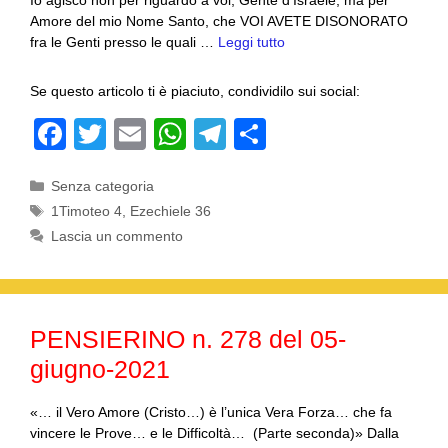
Io agisco non per riguardo a voi, Gente d’Israele, ma per
Amore del mio Nome Santo, che VOI AVETE DISONORATO
fra le Genti presso le quali …
Leggi tutto
Se questo articolo ti è piaciuto, condividilo sui social:
F
T
E
W
T
C
a
wi
m
h
el
o
Categorie
Senza categoria
c
tt
ail
at
e
n
Tag
1Timoteo 4
,
Ezechiele 36
e
er
s
gr
di
Lascia un commento
b
A
a
vi
o
p
m
di
o
p
PENSIERINO n. 278 del 05-
k
giugno-2021
«… il Vero Amore (Cristo…) è l’unica Vera Forza… che fa
vincere le Prove… e le Difficoltà… (Parte seconda)» Dalla