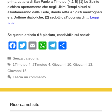
prima Lettera di San Paolo a Timoteo (4,1-5) [1] Lo Spirito
dichiara apertamente che negli Ultimi Tempi alcuni si
allontaneranno dalla Fede, dando retta a Spiriti menzogneri
e a Dottrine diaboliche, [2] sedotti dall’ipocrisia di …
Leggi
tutto
Se questo articolo ti è piaciuto, condividilo sui social:
F
T
E
W
T
C
a
wi
m
h
el
o
Categorie
Senza categoria
c
tt
ail
at
e
n
Tag
1Timoteo 4
,
2Timoteo 4
,
Giovanni 10
,
Giovanni 13
,
e
er
s
gr
di
Giovanni 15
b
A
a
vi
Lascia un commento
o
p
m
di
o
p
k
Ricerca nel sito