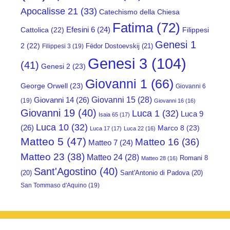
Apocalisse 21
(33)
Catechismo della Chiesa
Fatima
(72)
Efesini 6
(24)
Cattolica
(22)
Filippesi
Genesi 1
2
(22)
Fëdor Dostoevskij
(21)
Filippesi 3
(19)
Genesi 3
(104)
(41)
Genesi 2
(23)
Giovanni 1
(66)
George Orwell
(23)
Giovanni 6
Giovanni 15
(28)
Giovanni 14
(26)
(19)
Giovanni 16
(16)
Giovanni 19
(40)
Luca 1
(32)
Luca 9
Isaia 65
(17)
Luca 10
(32)
(26)
Marco 8
(23)
Luca 17
(17)
Luca 22
(16)
Matteo 5
(47)
Matteo 16
(36)
Matteo 7
(24)
Matteo 23
(38)
Matteo 24
(28)
Romani 8
Matteo 28
(16)
Sant'Agostino
(40)
(20)
Sant'Antonio di Padova
(20)
San Tommaso d'Aquino
(19)