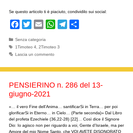
Se questo articolo ti è piaciuto, condividilo sui social:
F
T
E
W
T
C
a
wi
m
h
el
o
Categorie
Senza categoria
c
tt
ail
at
e
n
Tag
1Timoteo 4
,
2Timoteo 3
e
er
s
gr
di
Lascia un commento
b
A
a
vi
o
p
m
di
o
p
PENSIERINO n. 286 del 13-
k
giugno-2021
«… il vero Fine dell’Anima… santificarSi in Terra… per poi
glorificarSi in Eterno… in Cielo… (Parte seconda)» Dal Libro
del profeta Ezechiele (36,22-28) [22]… Così dice il Signore
Dio: Io agisco non per riguardo a voi, Gente d’Israele, ma per
Amore del mio Nome Santo, che VOI AVETE DISONORATO