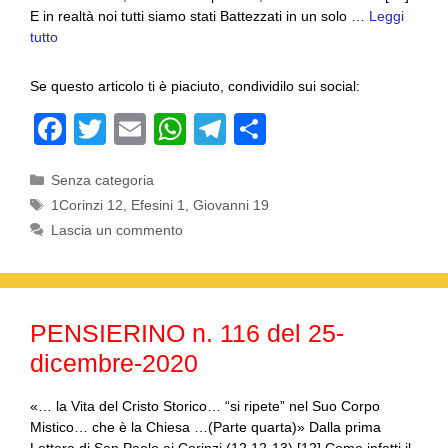
E in realtà noi tutti siamo stati Battezzati in un solo …
Leggi
tutto
Se questo articolo ti è piaciuto, condividilo sui social:
F
T
E
W
T
C
a
wi
m
h
el
o
Categorie
Senza categoria
c
tt
ail
at
e
n
Tag
1Corinzi 12
,
Efesini 1
,
Giovanni 19
e
er
s
gr
di
Lascia un commento
b
A
a
vi
o
p
m
di
o
p
PENSIERINO n. 116 del 25-
k
dicembre-2020
«… la Vita del Cristo Storico… “si ripete” nel Suo Corpo
Mistico… che è la Chiesa …(Parte quarta)» Dalla prima