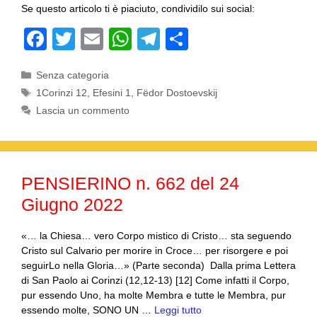
Se questo articolo ti è piaciuto, condividilo sui social:
F
T
E
W
T
C
a
wi
m
h
el
o
Categorie
Senza categoria
c
tt
ail
at
e
n
Tag
1Corinzi 12
,
Efesini 1
,
Fëdor Dostoevskij
e
er
s
gr
di
Lascia un commento
b
A
a
vi
o
p
m
di
o
p
PENSIERINO n. 662 del 24
k
Giugno 2022
«… la Chiesa… vero Corpo mistico di Cristo… sta seguendo
Cristo sul Calvario per morire in Croce… per risorgere e poi
seguirLo nella Gloria…» (Parte seconda) Dalla prima Lettera
di San Paolo ai Corinzi (12,12-13) [12] Come infatti il Corpo,
pur essendo Uno, ha molte Membra e tutte le Membra, pur
essendo molte, SONO UN …
Leggi tutto