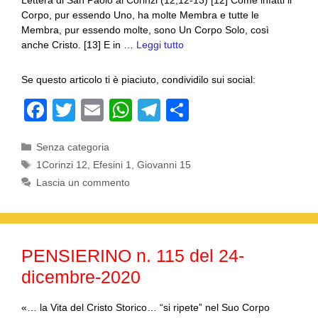
Lettera di San Paolo ai Corinzi (12,12-13) [12] Come infatti il
Corpo, pur essendo Uno, ha molte Membra e tutte le
Membra, pur essendo molte, sono Un Corpo Solo, così
anche Cristo. [13] E in …
Leggi tutto
Se questo articolo ti è piaciuto, condividilo sui social:
F
T
E
W
T
C
a
wi
m
h
el
o
Categorie
Senza categoria
c
tt
ail
at
e
n
Tag
1Corinzi 12
,
Efesini 1
,
Giovanni 15
e
er
s
gr
di
Lascia un commento
b
A
a
vi
o
p
m
di
o
p
PENSIERINO n. 115 del 24-
k
dicembre-2020
«… la Vita del Cristo Storico… “si ripete” nel Suo Corpo