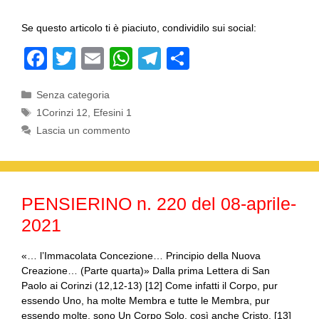
Se questo articolo ti è piaciuto, condividilo sui social:
F
T
E
W
T
C
a
wi
m
h
el
o
Categorie
Senza categoria
c
tt
ail
at
e
n
Tag
1Corinzi 12
,
Efesini 1
e
er
s
gr
di
Lascia un commento
b
A
a
vi
o
p
m
di
o
p
PENSIERINO n. 220 del 08-aprile-
k
2021
«… l’Immacolata Concezione… Principio della Nuova
Creazione… (Parte quarta)» Dalla prima Lettera di San
Paolo ai Corinzi (12,12-13) [12] Come infatti il Corpo, pur
essendo Uno, ha molte Membra e tutte le Membra, pur
essendo molte, sono Un Corpo Solo, così anche Cristo. [13]