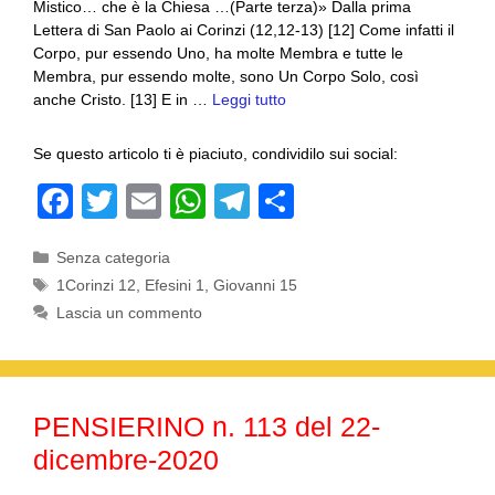
Mistico… che è la Chiesa …(Parte terza)» Dalla prima
Lettera di San Paolo ai Corinzi (12,12-13) [12] Come infatti il
Corpo, pur essendo Uno, ha molte Membra e tutte le
Membra, pur essendo molte, sono Un Corpo Solo, così
anche Cristo. [13] E in …
Leggi tutto
Se questo articolo ti è piaciuto, condividilo sui social:
F
T
E
W
T
C
a
wi
m
h
el
o
Categorie
Senza categoria
c
tt
ail
at
e
n
Tag
1Corinzi 12
,
Efesini 1
,
Giovanni 15
e
er
s
gr
di
Lascia un commento
b
A
a
vi
o
p
m
di
o
p
PENSIERINO n. 113 del 22-
k
dicembre-2020