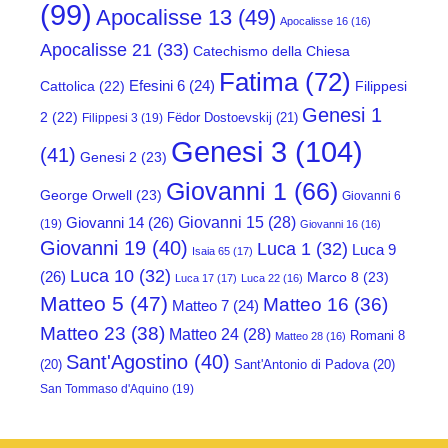
(99)
Apocalisse 13
(49)
Apocalisse 16
(16)
Apocalisse 21
(33)
Catechismo della Chiesa
Fatima
(72)
Efesini 6
(24)
Cattolica
(22)
Filippesi
Genesi 1
2
(22)
Fëdor Dostoevskij
(21)
Filippesi 3
(19)
Genesi 3
(104)
(41)
Genesi 2
(23)
Giovanni 1
(66)
George Orwell
(23)
Giovanni 6
Giovanni 15
(28)
Giovanni 14
(26)
(19)
Giovanni 16
(16)
Giovanni 19
(40)
Luca 1
(32)
Luca 9
Isaia 65
(17)
Luca 10
(32)
(26)
Marco 8
(23)
Luca 17
(17)
Luca 22
(16)
Matteo 5
(47)
Matteo 16
(36)
Matteo 7
(24)
Matteo 23
(38)
Matteo 24
(28)
Romani 8
Matteo 28
(16)
Sant'Agostino
(40)
(20)
Sant'Antonio di Padova
(20)
San Tommaso d'Aquino
(19)