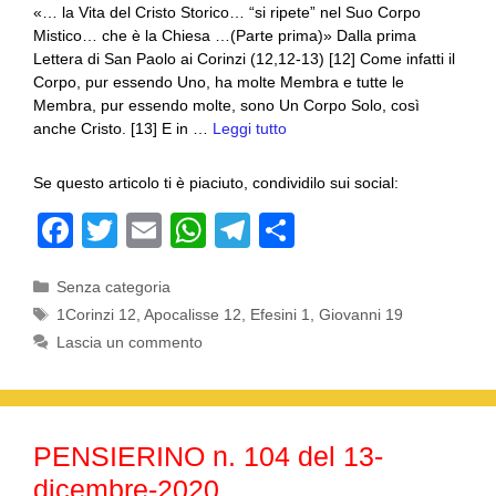
«… la Vita del Cristo Storico… “si ripete” nel Suo Corpo
Mistico… che è la Chiesa …(Parte prima)» Dalla prima
Lettera di San Paolo ai Corinzi (12,12-13) [12] Come infatti il
Corpo, pur essendo Uno, ha molte Membra e tutte le
Membra, pur essendo molte, sono Un Corpo Solo, così
anche Cristo. [13] E in …
Leggi tutto
Se questo articolo ti è piaciuto, condividilo sui social:
F
T
E
W
T
C
a
wi
m
h
el
o
Categorie
Senza categoria
c
tt
ail
at
e
n
Tag
1Corinzi 12
,
Apocalisse 12
,
Efesini 1
,
Giovanni 19
e
er
s
gr
di
Lascia un commento
b
A
a
vi
o
p
m
di
o
p
PENSIERINO n. 104 del 13-
k
dicembre-2020