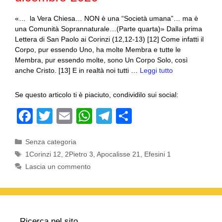
«… la Vera Chiesa… NON è una “Società umana”… ma è
una Comunità Soprannaturale…(Parte quarta)» Dalla prima
Lettera di San Paolo ai Corinzi (12,12-13) [12] Come infatti il
Corpo, pur essendo Uno, ha molte Membra e tutte le
Membra, pur essendo molte, sono Un Corpo Solo, così
anche Cristo. [13] E in realtà noi tutti …
Leggi tutto
Se questo articolo ti è piaciuto, condividilo sui social:
F
T
E
W
T
C
a
wi
m
h
el
o
Categorie
Senza categoria
c
tt
ail
at
e
n
Tag
1Corinzi 12
,
2Pietro 3
,
Apocalisse 21
,
Efesini 1
e
er
s
gr
di
Lascia un commento
b
A
a
vi
o
p
m
di
o
p
Ricerca nel sito