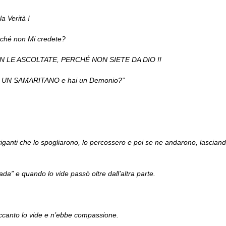
a Verità !
erché non Mi credete?
I NON LE ASCOLTATE, PERCHÉ NON SIETE DA DIO !!
 SEI UN SAMARITANO e hai un Demonio?”
nti che lo spogliarono, lo percossero e poi se ne andarono, lasciand
a” e quando lo vide passò oltre dall’altra parte.
ccanto lo vide e n’ebbe compassione.