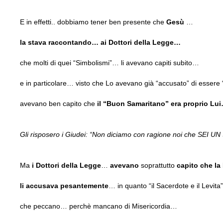
E in effetti.. dobbiamo tener ben presente che
Gesù
…
la stava raccontando… ai Dottori della Legge…
che molti di quei “Simbolismi”… li avevano capiti subito…
e in particolare… visto che Lo avevano già “accusato” di esser
avevano ben capito che
il “Buon Samaritano” era proprio Lu
Gli risposero i Giudei: “Non diciamo con ragione noi che SE
Ma
i Dottori della Legge
…
avevano
soprattutto
capito
che la
li accusava pesantemente
… in quanto “il Sacerdote e il Levit
che peccano… perchè mancano di Misericordia…