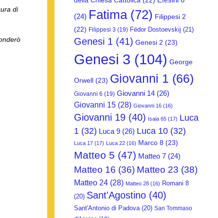
della Chiesa Cattolica
(22)
cura di
Fatima
(72)
(24)
Filippesi 2
(22)
Fëdor Dostoevskij
(21)
Filippesi 3
(19)
fonderò
Genesi 1
(41)
Genesi 2
(23)
Genesi 3
(104)
George
Giovanni 1
(66)
Orwell
(23)
Giovanni 14
(26)
Giovanni 6
(19)
Giovanni 15
(28)
Giovanni 16
(16)
Giovanni 19
(40)
Luca
Isaia 65
(17)
1
(32)
Luca 10
(32)
Luca 9
(26)
Marco 8
(23)
Luca 17
(17)
Luca 22
(16)
Matteo 5
(47)
Matteo 7
(24)
Matteo 16
(36)
Matteo 23
(38)
Matteo 24
(28)
Romani 8
Matteo 28
(16)
Sant'Agostino
(40)
(20)
Sant'Antonio di Padova
(20)
San Tommaso