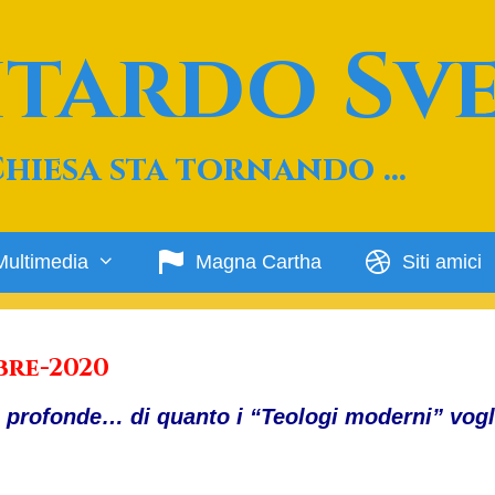
Ritardo Sv
Chiesa sta tornando …
Multimedia
Magna Cartha
Siti amici
bre-2020
 profonde… di quanto i “Teologi moderni” vog