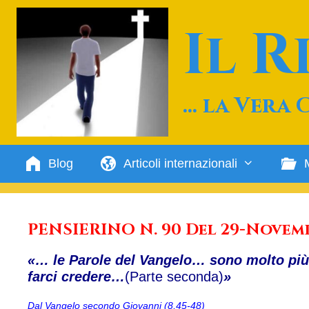
Vai
al
Il 
contenuto
… la Vera 
Blog
Articoli internazionali
PENSIERINO N. 90 Del 29-Novem
«… le Parole del Vangelo… sono molto più
farci credere…
(Parte seconda)
»
Dal Vangelo secondo Giovanni (8,45-48)