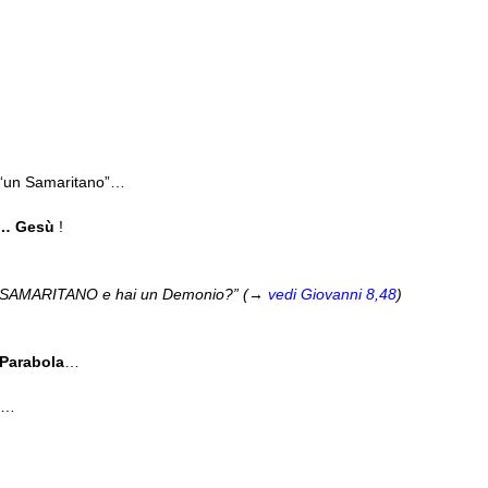
e “un Samaritano”…
i… Gesù
!
I UN SAMARITANO e hai un Demonio?” (→
vedi Giovanni 8,48
)
 Parabola
…
a”…