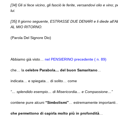
[34] Gli si fece vicino, gli fasciò le ferite, versandovi olio e vin
lui.
[35] Il giorno seguente, ESTRASSE DUE DENARI e li diede all’Alber
AL MIO RITORNO.
(Parola Del Signore Dio)
Abbiamo già visto…
nel PENSIERINO precedente ( n. 89)
che… la
celebre Parabola… del buon Samaritano
…
indicata… e spiegata… di solito… come
“… splendido esempio… di Misericordia… e Compassione…”
contiene pure alcuni
“Simbolismi”
… estremamente importanti
che permettono di capirla molto più in profondità
…