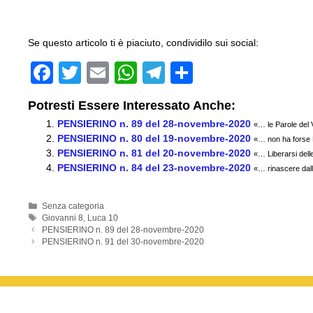
Se questo articolo ti è piaciuto, condividilo sui social:
F
T
E
W
T
C
a
wi
m
h
el
o
Potresti Essere Interessato Anche:
c
tt
ail
at
e
n
PENSIERINO n. 89 del 28-novembre-2020
«… le Parole del
e
er
s
gr
di
PENSIERINO n. 80 del 19-novembre-2020
«… non ha forse D
PENSIERINO n. 81 del 20-novembre-2020
b
A
a
vi
«… Liberarsi del
PENSIERINO n. 84 del 23-novembre-2020
«… rinascere dall
o
p
m
di
o
p
Categorie
Senza categoria
Tag
Giovanni 8
,
Luca 10
k
PENSIERINO n. 89 del 28-novembre-2020
PENSIERINO n. 91 del 30-novembre-2020