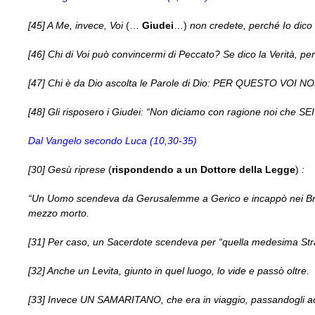
[45] A Me, invece, Voi
(…
Giudei
…)
non credete, perché Io dico l
[46] Chi di Voi può convincermi di Peccato? Se dico la Verità, p
[47] Chi è da Dio ascolta le Parole di Dio: PER QUESTO VO
[48] Gli risposero i Giudei: “Non diciamo con ragione noi che
Dal Vangelo secondo Luca (10,30-35)
[30] Gesù riprese
(
rispondendo a un Dottore della Legge
)
:
“Un Uomo scendeva da Gerusalemme a Gerico e incappò nei Briga
mezzo morto.
[31] Per caso, un Sacerdote scendeva per “quella medesima Strad
[32] Anche un Levita, giunto in quel luogo, lo vide e passò oltre.
[33] Invece UN SAMARITANO, che era in viaggio, passandogli a