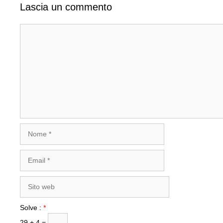
Lascia un commento
Commento
Nome
Email
Sito
web
Solve :
*
29 + 4 =