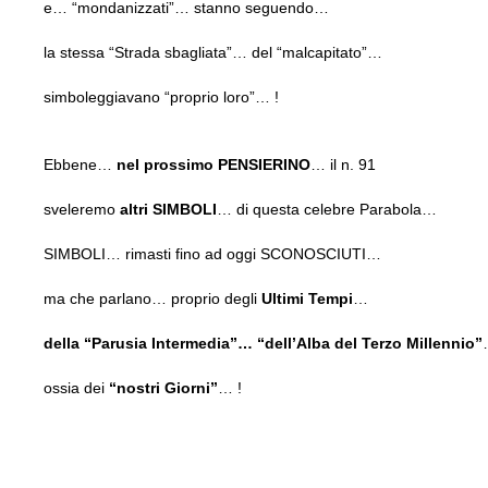
e… “mondanizzati”… stanno seguendo…
la stessa “Strada sbagliata”… del “malcapitato”…
simboleggiavano “proprio loro”… !
Ebbene…
nel prossimo PENSIERINO
… il n. 91
sveleremo
altri SIMBOLI
… di questa celebre Parabola…
SIMBOLI… rimasti fino ad oggi SCONOSCIUTI…
ma che parlano… proprio degli
Ultimi Tempi
…
della “Parusia Intermedia”… “dell’Alba del Terzo Millennio”
ossia dei
“nostri Giorni”
… !