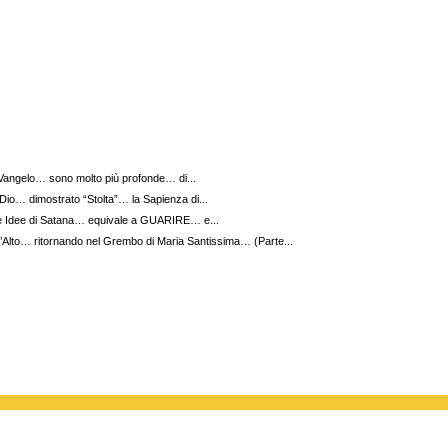
 Vangelo… sono molto più profonde… di...
io… dimostrato “Stolta”… la Sapienza di...
le Idee di Satana… equivale a GUARIRE… e...
’Alto… ritornando nel Grembo di Maria Santissima… (Parte...