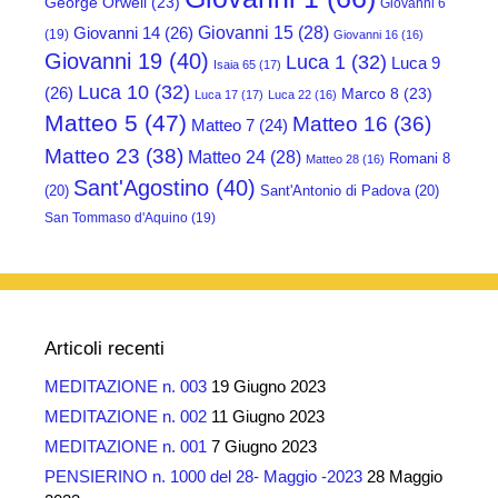
George Orwell
(23)
Giovanni 6
Giovanni 15
(28)
Giovanni 14
(26)
(19)
Giovanni 16
(16)
Giovanni 19
(40)
Luca 1
(32)
Luca 9
Isaia 65
(17)
Luca 10
(32)
(26)
Marco 8
(23)
Luca 17
(17)
Luca 22
(16)
Matteo 5
(47)
Matteo 16
(36)
Matteo 7
(24)
Matteo 23
(38)
Matteo 24
(28)
Romani 8
Matteo 28
(16)
Sant'Agostino
(40)
(20)
Sant'Antonio di Padova
(20)
San Tommaso d'Aquino
(19)
Articoli recenti
MEDITAZIONE n. 003
19 Giugno 2023
MEDITAZIONE n. 002
11 Giugno 2023
MEDITAZIONE n. 001
7 Giugno 2023
PENSIERINO n. 1000 del 28- Maggio -2023
28 Maggio