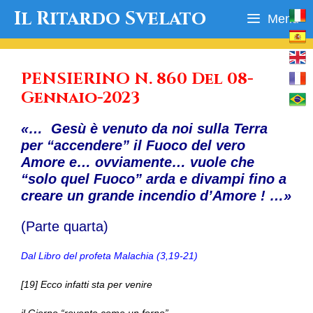
Vai
Il Ritardo Svelato
Menu
al
contenuto
PENSIERINO N. 860 Del 08-
Gennaio-2023
«… Gesù è venuto da noi sulla Terra
per “accendere” il Fuoco del vero
Amore e… ovviamente… vuole che
“solo quel Fuoco” arda e divampi fino a
creare un grande incendio d’Amore ! …»
(Parte quarta)
Dal Libro del profeta Malachia (3,19-21)
[19] Ecco infatti sta per venire