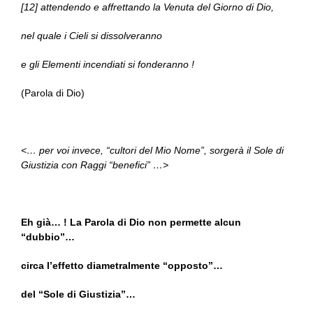
[12] attendendo e affrettando la Venuta del Giorno di Dio,
nel quale i Cieli si dissolveranno
e gli Elementi incendiati si fonderanno !
(Parola di Dio)
<… per voi invece, “cultori del Mio Nome”, sorgerà il Sole di
Giustizia con Raggi “benefici” …>
Eh già… ! La Parola di Dio non permette alcun
“dubbio”…
circa l’effetto diametralmente “opposto”…
del “Sole di Giustizia”…