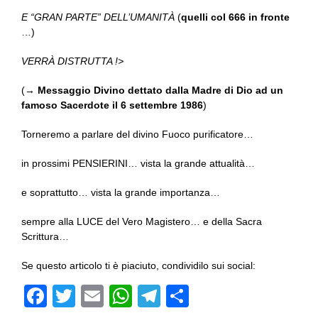
E “GRAN PARTE” DELL’UMANITÀ
(
quelli col 666 in fronte
…)
VERRÀ DISTRUTTA !>
(→
Messaggio Divino dettato dalla Madre di Dio ad un
famoso Sacerdote il 6 settembre 1986
)
Torneremo a parlare del divino Fuoco purificatore…
in prossimi PENSIERINI… vista la grande attualità…
e soprattutto… vista la grande importanza…
sempre alla LUCE del Vero Magistero… e della Sacra
Scrittura…
Se questo articolo ti è piaciuto, condividilo sui social:
F
T
E
W
T
C