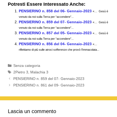
a
wi
m
h
el
o
Potresti Essere Interessato Anche:
c
tt
ail
at
e
n
PENSIERINO n. 858 del 06- Gennaio-2023
«… Gesù è
e
er
s
gr
di
venuto da noi sulla Terra per “accendere”...
PENSIERINO n. 859 del 07- Gennaio-2023
b
A
a
vi
«… Gesù è
venuto da noi sulla Terra per “accendere”...
o
p
m
di
PENSIERINO n. 857 del 05- Gennaio-2023
«… Gesù è
venuto da noi sulla Terra per “accendere”...
o
p
PENSIERINO n. 856 del 04- Gennaio-2023
«…
k
riflettiamo di più sulle atroci sofferenze che provò l’Immacolata...
Categorie
Senza categoria
Tag
2Pietro 3
,
Malachia 3
PENSIERINO n. 859 del 07- Gennaio-2023
PENSIERINO n. 861 del 09- Gennaio-2023
Lascia un commento