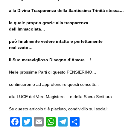
alla Divina Trasparenza della Santissima Trinità stessa…
la quale proprio grazie alla trasparenza
dell’Immacolata…
può finalmente vedere intatto e perfettamente
realizzato…
il Suo meraviglioso Disegno d’Amore… !
Nelle prossime Parti di questo PENSIERINO…
continueremo ad approfondire questi concetti…
alla LUCE del Vero Magistero… e della Sacra Scrittura…
Se questo articolo ti è piaciuto, condividilo sui social:
F
T
E
W
T
C
a
wi
m
h
el
o