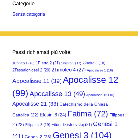
Categorie
Senza categoria
Passi richiamati più volte:
1Pietro 2
(21)
2Pietro 3
(18)
1Corinzi 1
(16)
1Pietro 5
(17)
2Timoteo 4
(27)
2Tessalonicesi 2
(20)
Apocalisse 1
(16)
Apocalisse 12
Apocalisse 11
(39)
(99)
Apocalisse 13
(49)
Apocalisse 16
(16)
Apocalisse 21
(33)
Catechismo della Chiesa
Fatima
(72)
Efesini 6
(24)
Cattolica
(22)
Filippesi
Genesi 1
2
(22)
Fëdor Dostoevskij
(21)
Filippesi 3
(19)
Genesi 3
(104)
(41)
Genesi 2
(23)