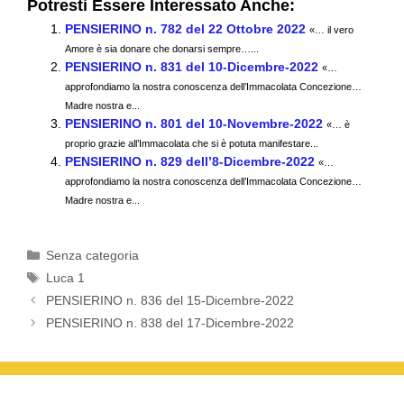
Potresti Essere Interessato Anche:
c
tt
ail
at
e
n
PENSIERINO n. 782 del 22 Ottobre 2022
«… il vero
e
er
s
gr
di
Amore è sia donare che donarsi sempre…...
PENSIERINO n. 831 del 10-Dicembre-2022
b
A
a
vi
«…
approfondiamo la nostra conoscenza dell’Immacolata Concezione…
o
p
m
di
Madre nostra e...
PENSIERINO n. 801 del 10-Novembre-2022
«… è
o
p
proprio grazie all’Immacolata che si è potuta manifestare...
k
PENSIERINO n. 829 dell’8-Dicembre-2022
«…
approfondiamo la nostra conoscenza dell’Immacolata Concezione…
Madre nostra e...
Categorie
Senza categoria
Tag
Luca 1
PENSIERINO n. 836 del 15-Dicembre-2022
PENSIERINO n. 838 del 17-Dicembre-2022