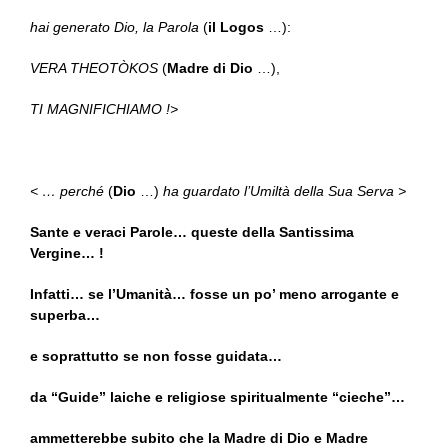
hai generato Dio, la Parola
(
il Logos
…):
VERA THEOTÒKOS
(
Madre di Dio
…),
TI MAGNIFICHIAMO !>
< … perché
(
Dio
…)
ha guardato l’Umiltà della Sua Serva >
Sante e veraci Parole… queste della Santissima
Vergine… !
Infatti… se l’Umanità… fosse un po’ meno arrogante e
superba…
e soprattutto se non fosse guidata…
da “Guide” laiche e religiose spiritualmente “cieche”…
ammetterebbe subito che la Madre di Dio e Madre