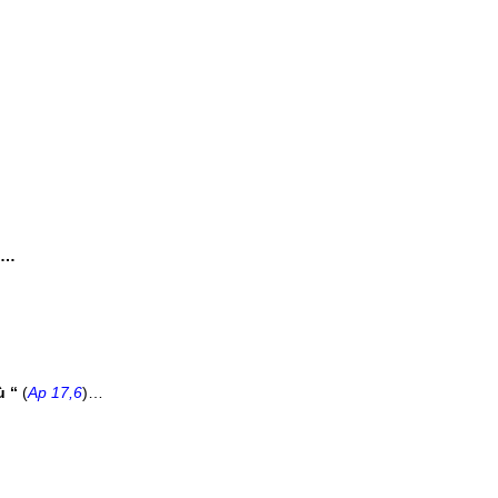
o…
ù “
(
Ap 17,6
)…