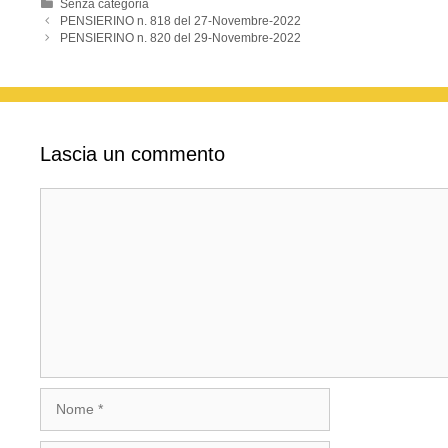
o
p
Categorie
Senza categoria
PENSIERINO n. 818 del 27-Novembre-2022
k
PENSIERINO n. 820 del 29-Novembre-2022
Lascia un commento
Commento
Nome