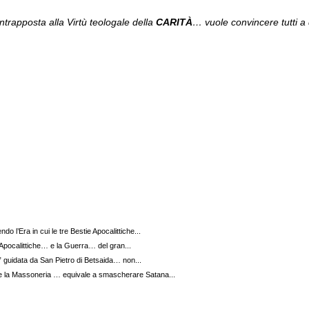
ntrapposta alla Virtù teologale della
CARITÀ
… vuole convincere tutti a
o l’Era in cui le tre Bestie Apocalittiche...
Apocalittiche… e la Guerra… del gran...
” guidata da San Pietro di Betsaida… non...
la Massoneria … equivale a smascherare Satana...