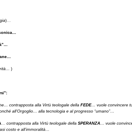
gia
)…
ssonica…
tà”…
tiane…
rità…
)
mi”:
he… contrapposta alla Virtù teologale della
FEDE
… vuole convincere tu
 nonché all’Orgoglio… alla tecnologia e al progresso “umano”…
A
…
contrapposta alla Virtù teologale della
SPERANZA
… vuole convincer
iasi costo e all’immoralità…