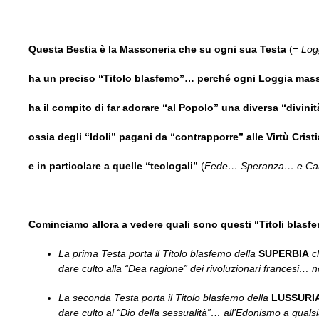
Questa Bestia è la Massoneria che su ogni sua Testa
(
= Log
ha un preciso “Titolo blasfemo”… perché ogni Loggia ma
ha il compito di far adorare “al Popolo” una diversa “divini
ossia degli “Idoli” pagani da “contrapporre” alle Virtù Cris
e in particolare a quelle “teologali”
(
Fede… Speranza… e Ca
Cominciamo allora a vedere quali sono questi “Titoli blasfe
La prima Testa porta il Titolo blasfemo della
SUPERBIA
c
dare culto alla “Dea ragione” dei rivoluzionari francesi…
La seconda Testa porta il Titolo blasfemo della
LUSSURI
dare culto al “Dio della sessualità”… all’Edonismo a quals