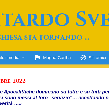
Ritardo Sv
Chiesa sta tornando …
Multimedia
Magna Cartha
Siti amici
bre-2022
e Apocalittiche dominano su tutto e su tutti pe
i sono messi al loro “servizio”… accettando n
 Verità …»