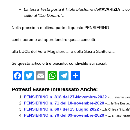
La terza Testa porta il Titolo blasfemo dell’
AVARIZIA
…
co
culto al “Dio Denaro”…
Nella prossima e ultima parte di questo PENSIERINO…
continueremo ad approfondire questi concetti…
alla LUCE del Vero Magistero… e della Sacra Scrittura…
Se questo articolo ti è piaciuto, condividilo sui social:
F
T
E
W
T
C
a
wi
m
h
el
o
Potresti Essere Interessato Anche:
c
tt
ail
at
e
n
PENSIERINO n. 818 del 27-Novembre-2022
«… stiamo vivend
e
er
s
gr
di
PENSIERINO n. 71 del 10-novembre-2020
«… le Tre Bestie 
PENSIERINO n. 687 del 19 Luglio 2022
b
A
a
vi
«…la Chiesa “iniziale
PENSIERINO n. 70 del 09-novembre-2020
« … smascherare 
o
p
m
di