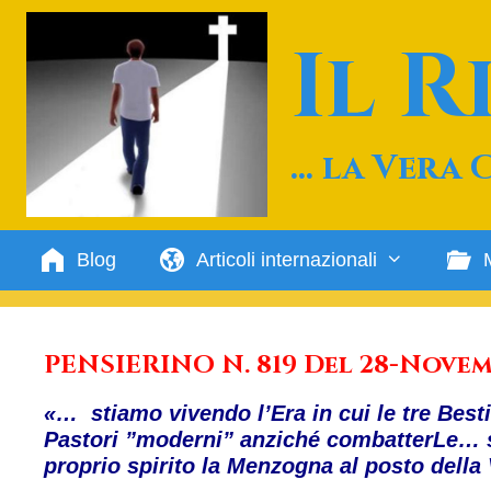
Vai
al
Il 
contenuto
… la Vera 
Blog
Articoli internazionali
PENSIERINO N. 819 Del 28-Novem
«… stiamo vivendo l’Era in cui le tre Besti
Pastori ”moderni” anziché combatterLe… s
proprio spirito la Menzogna al posto della