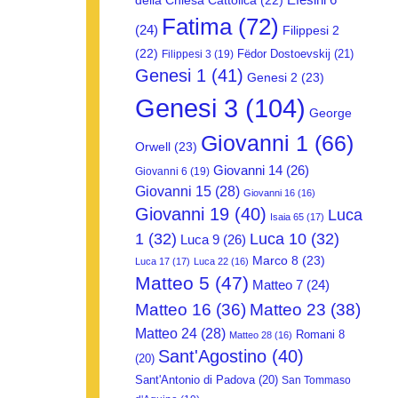
della Chiesa Cattolica
(22)
Fatima
(72)
(24)
Filippesi 2
(22)
Fëdor Dostoevskij
(21)
Filippesi 3
(19)
Genesi 1
(41)
Genesi 2
(23)
Genesi 3
(104)
George
Giovanni 1
(66)
Orwell
(23)
Giovanni 14
(26)
Giovanni 6
(19)
Giovanni 15
(28)
Giovanni 16
(16)
Giovanni 19
(40)
Luca
Isaia 65
(17)
1
(32)
Luca 10
(32)
Luca 9
(26)
Marco 8
(23)
Luca 17
(17)
Luca 22
(16)
Matteo 5
(47)
Matteo 7
(24)
Matteo 16
(36)
Matteo 23
(38)
Matteo 24
(28)
Romani 8
Matteo 28
(16)
Sant'Agostino
(40)
(20)
Sant'Antonio di Padova
(20)
San Tommaso