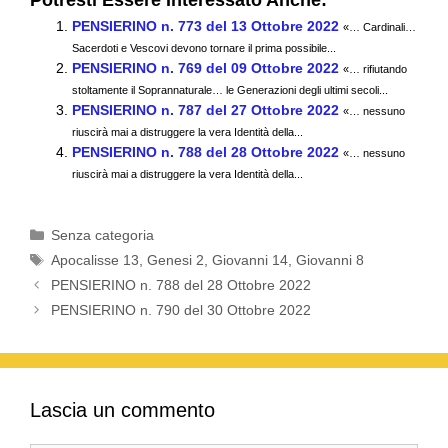
Potresti Essere Interessato Anche:
c
tt
ail
at
e
n
PENSIERINO n. 773 del 13 Ottobre 2022
«… Cardinali…
e
er
s
gr
di
Sacerdoti e Vescovi devono tornare il prima possibile...
PENSIERINO n. 769 del 09 Ottobre 2022
b
A
a
vi
«… rifiutando
stoltamente il Soprannaturale… le Generazioni degli ultimi secoli...
o
p
m
di
PENSIERINO n. 787 del 27 Ottobre 2022
«… nessuno
riuscirà mai a distruggere la vera Identità della...
o
p
PENSIERINO n. 788 del 28 Ottobre 2022
«… nessuno
k
riuscirà mai a distruggere la vera Identità della...
Categorie
Senza categoria
Tag
Apocalisse 13
,
Genesi 2
,
Giovanni 14
,
Giovanni 8
PENSIERINO n. 788 del 28 Ottobre 2022
PENSIERINO n. 790 del 30 Ottobre 2022
Lascia un commento