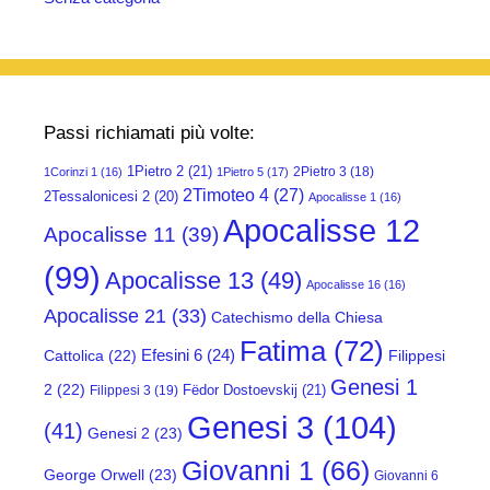
Passi richiamati più volte:
1Pietro 2
(21)
2Pietro 3
(18)
1Corinzi 1
(16)
1Pietro 5
(17)
2Timoteo 4
(27)
2Tessalonicesi 2
(20)
Apocalisse 1
(16)
Apocalisse 12
Apocalisse 11
(39)
(99)
Apocalisse 13
(49)
Apocalisse 16
(16)
Apocalisse 21
(33)
Catechismo della Chiesa
Fatima
(72)
Efesini 6
(24)
Cattolica
(22)
Filippesi
Genesi 1
2
(22)
Fëdor Dostoevskij
(21)
Filippesi 3
(19)
Genesi 3
(104)
(41)
Genesi 2
(23)
Giovanni 1
(66)
George Orwell
(23)
Giovanni 6