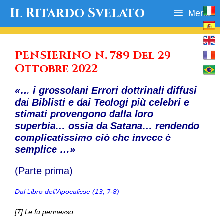
Vai
Il Ritardo Svelato
Menu
al
contenuto
PENSIERINO N. 789 Del 29
Ottobre 2022
«… i grossolani Errori dottrinali diffusi
dai Biblisti e dai Teologi più celebri e
stimati provengono dalla loro
superbia… ossia da Satana… rendendo
complicatissimo ciò che invece è
semplice …»
(Parte prima)
Dal Libro dell’Apocalisse (13, 7-8)
[7] Le fu permesso