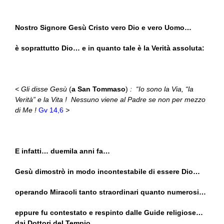
Nostro Signore Gesù Cristo vero Dio e vero Uomo…
è soprattutto Dio… e in quanto tale è la Verità assoluta:
< Gli disse Gesù
(
a San Tommaso
)
: “Io sono la Via, “la
Verità” e la Vita ! Nessuno viene al Padre se non per mezzo
di Me !
Gv 14,6
>
E infatti… duemila anni fa…
Gesù dimostrò in modo incontestabile di essere Dio…
operando Miracoli tanto straordinari quanto numerosi…
eppure fu contestato e respinto dalle Guide religiose…
dai Dottori del Tempio…