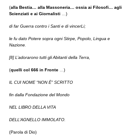
(
alla Bestia… alla Massoneria… ossia ai Filosofi… agli
Scienziati e ai Giornalisti
…)
di far Guerra contro i Santi e di vincerLi;
le fu dato Potere sopra ogni Stirpe, Popolo, Lingua e
Nazione.
[8] L’adorarono tutti gli Abitanti della Terra,
(
quelli col 666 in Fronte
…)
IL CUI NOME “NON È” SCRITTO
fin dalla Fondazione del Mondo
NEL LIBRO DELLA VITA
DELL’AGNELLO IMMOLATO.
(Parola di Dio)