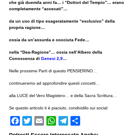
che già duemila anni fa… i “Dottori del Tempio”… erano
completamente “accecati”…
da un uso di tipo esageratamente “esclusivo” della
propria ragione…
ossia da un’assurda e cocciuta Fede…
nella “Dea-Ragione”… ossia nell’Albero della
Conoscenza di
Genesi 2,9
…
Nelle prossime Parti di questo PENSIERINO…
continueremo ad approfondire questi concetti…
alla LUCE del Vero Magistero… e della Sacra Scrittura…
Se questo articolo ti è piaciuto, condividilo sui social:
F
T
E
W
T
C
a
wi
m
h
el
o