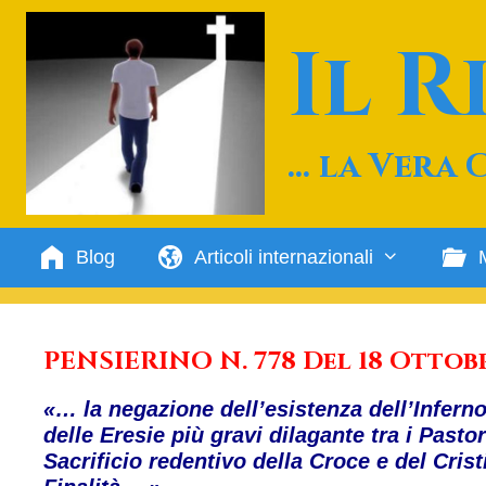
Vai
al
Il 
contenuto
… la Vera 
Blog
Articoli internazionali
PENSIERINO N. 778 Del 18 Ottob
«… la negazione dell’esistenza dell’Inferno
delle Eresie più gravi dilagante tra i Pas
Sacrificio redentivo della Croce e del Cri