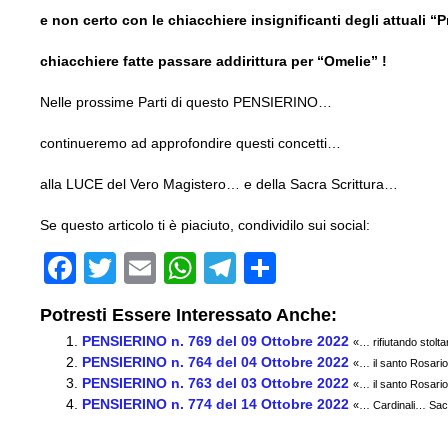
e non certo con le chiacchiere insignificanti degli attuali “
chiacchiere fatte passare addirittura per “Omelie” !
Nelle prossime Parti di questo PENSIERINO…
continueremo ad approfondire questi concetti…
alla LUCE del Vero Magistero… e della Sacra Scrittura…
Se questo articolo ti è piaciuto, condividilo sui social:
F
T
E
W
T
C
a
wi
m
h
el
o
Potresti Essere Interessato Anche:
c
tt
ail
at
e
n
PENSIERINO n. 769 del 09 Ottobre 2022
«… rifiutando stolta
e
er
s
gr
di
PENSIERINO n. 764 del 04 Ottobre 2022
«… il santo Rosario…
PENSIERINO n. 763 del 03 Ottobre 2022
b
A
a
vi
«… il santo Rosario…
PENSIERINO n. 774 del 14 Ottobre 2022
«… Cardinali… Sacer
o
p
m
di