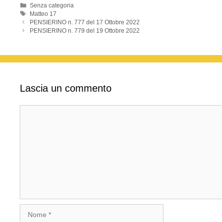
o
p
Categorie
Senza categoria
Tag
Matteo 17
k
PENSIERINO n. 777 del 17 Ottobre 2022
PENSIERINO n. 779 del 19 Ottobre 2022
Lascia un commento
Commento
Nome