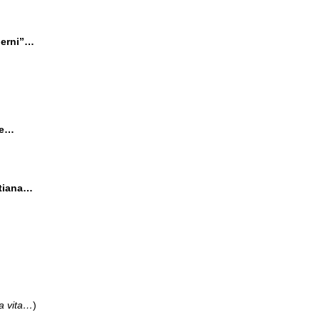
derni”…
ne…
stiana…
a vita…
)