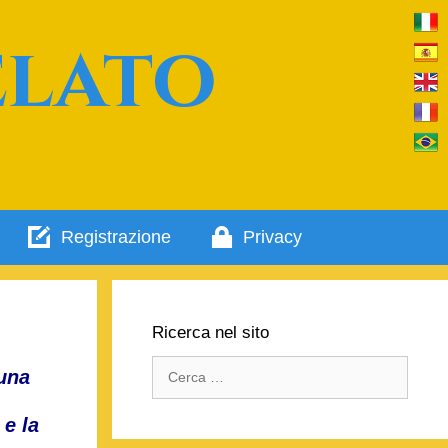
elato
Registrazione
Privacy
Ricerca nel sito
Ricerca
 una
per:
 e la