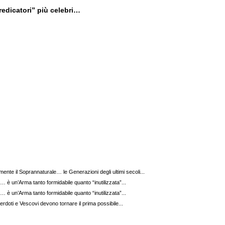
Predicatori” più celebri…
mente il Soprannaturale… le Generazioni degli ultimi secoli...
 è un’Arma tanto formidabile quanto “inutilizzata”...
 è un’Arma tanto formidabile quanto “inutilizzata”...
doti e Vescovi devono tornare il prima possibile...