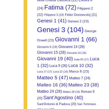
della Chiesa Cattolica
(22)
Fatima
(72)
(24)
Filippesi 2
(22)
Fëdor Dostoevskij
(21)
Filippesi 3
(19)
Genesi 1
(41)
Genesi 2
(23)
Genesi 3
(104)
George
Giovanni 1
(66)
Orwell
(23)
Giovanni 14
(26)
Giovanni 6
(19)
Giovanni 15
(28)
Giovanni 16
(16)
Giovanni 19
(40)
Luca
Isaia 65
(17)
1
(32)
Luca 10
(32)
Luca 9
(26)
Marco 8
(23)
Luca 17
(17)
Luca 22
(16)
Matteo 5
(47)
Matteo 7
(24)
Matteo 16
(36)
Matteo 23
(38)
Matteo 24
(28)
Romani 8
Matteo 28
(16)
Sant'Agostino
(40)
(20)
Sant'Antonio di Padova
(20)
San Tommaso