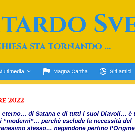
Ritardo Sv
Chiesa sta tornando …
Multimedia
Magna Cartha
Siti amici
re 2022
 eterno… di Satana e di tutti i suoi Diavoli… è
tori “moderni”… perchè esclude la necessità del
stianesimo stesso… negandone perfino l’Origine