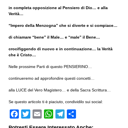
in completa opposizione al Pensiero di Dio… e alla
Verità…
“Impero della Menzogna” che si diverte e si compiace…
di chiamare “bene” il Male… e “male” il Bene…
crocifiggendo di nuovo e in continuazione… la Verità
che è Cristo…
Nelle prossime Parti di questo PENSIERINO…
continueremo ad approfondire questi concetti…
alla LUCE del Vero Magistero… e della Sacra Scrittura…
Se questo articolo ti è piaciuto, condividilo sui social:
F
T
E
W
T
C
a
wi
m
h
el
o
Potresti Essere Interessato Anche: