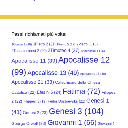
Passi richiamati più volte:
1Pietro 2
(21)
2Pietro 3
(18)
1Corinzi 1
(16)
1Pietro 5
(17)
2Timoteo 4
(27)
2Tessalonicesi 2
(20)
Apocalisse 1
(16)
Apocalisse 12
Apocalisse 11
(39)
(99)
Apocalisse 13
(49)
Apocalisse 16
(16)
Apocalisse 21
(33)
Catechismo della Chiesa
Fatima
(72)
Efesini 6
(24)
Cattolica
(22)
Filippesi
Genesi 1
2
(22)
Fëdor Dostoevskij
(21)
Filippesi 3
(19)
Genesi 3
(104)
(41)
Genesi 2
(23)
Giovanni 1
(66)
George Orwell
(23)
Giovanni 6