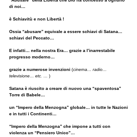
”Abusare” della Libertà che Dio ha concesso a ognuno
di noi…
è Schiavitù e non Libertà !
Ossia “abusare” equivale a essere schiavi di Satana…
schiavi del Peccato…
E infatti… nella nostra Era… grazie a l’inarrestabile
progresso moderno…
grazie a numerose invenzioni
(
cinema… radio…
televisione… etc. …
)
Satana è riuscito a creare di nuovo una “spaventosa”
Torre di Babele…
un “Impero della Menzogna” globale… in tutte le Nazioni
e in tutti i Continenti…
“Impero della Menzogna” che impone a tutti con
violenza un “Pensiero Unico”…