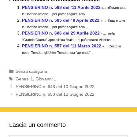
c
tt
ail
at
e
n
PENSIERINO n. 588 dell’11 Aprile 2022
«… rifiutare tutte
e
er
s
gr
di
le Dottrine umane… per poter seguire solo...
PENSIERINO n. 585 dell’ 8 Aprile 2022
b
A
a
vi
«… rifiutare tutte
le Dottrine umane… per poter seguire solo...
o
p
m
di
PENSIERINO n. 606 del 29 Aprile 2022
«… nella
“Grande Guerra” apocalittica finale… si può essere Vittoriosi…...
o
p
PENSIERINO n. 557 dell’11 Marzo 2022
«… Cristo ai
k
nostri Tempi… gli Ultimi Tempi… sta “aprendo”...
Categorie
Senza categoria
Tag
Genesi 1
,
Giovanni 1
PENSIERINO n. 648 del 10 Giugno 2022
PENSIERINO n. 650 del 12 Giugno 2022
Lascia un commento