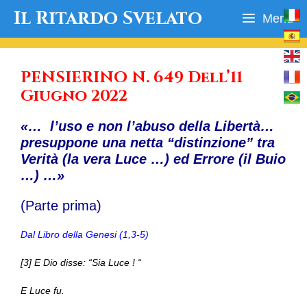
Vai
Il Ritardo Svelato
Menu
al
contenuto
PENSIERINO N. 649 Dell’11
Giugno 2022
«… l’uso e non l’abuso della Libertà…
presuppone una netta “distinzione” tra
Verità (la vera Luce …) ed Errore (il Buio
…) …»
(Parte prima)
Dal Libro della Genesi (1,3-5)
[3] E Dio disse: “Sia Luce ! “
E Luce fu.