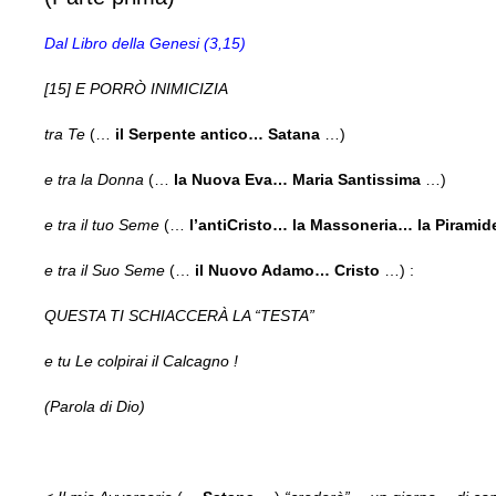
Dal Libro della Genesi (3,15)
[15] E PORRÒ INIMICIZIA
tra Te
(…
il Serpente antico… Satana
…)
e tra la Donna
(…
la Nuova Eva… Maria Santissima
…)
e tra il tuo Seme
(…
l’antiCristo… la Massoneria… la Piramid
e tra il Suo Seme
(…
il Nuovo Adamo… Cristo
…) :
QUESTA TI SCHIACCERÀ LA “TESTA”
e tu Le colpirai il Calcagno !
(Parola di Dio)