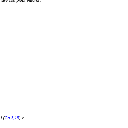
are completa Vittoria :
! (
Gn 3,15
) >