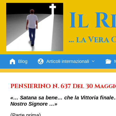
Vai
al
Il 
contenuto
… la Vera 
Blog
Articoli internazionali
PENSIERINO N. 637 Del 30 Maggi
«… Satana sa bene… che la Vittoria finale
Nostro Signore …»
(Parte prima)