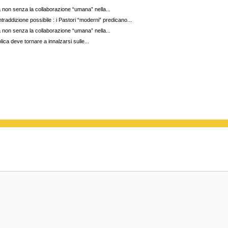
on senza la collaborazione “umana” nella...
addizione possibile : i Pastori “moderni” predicano...
on senza la collaborazione “umana” nella...
ca deve tornare a innalzarsi sulle...