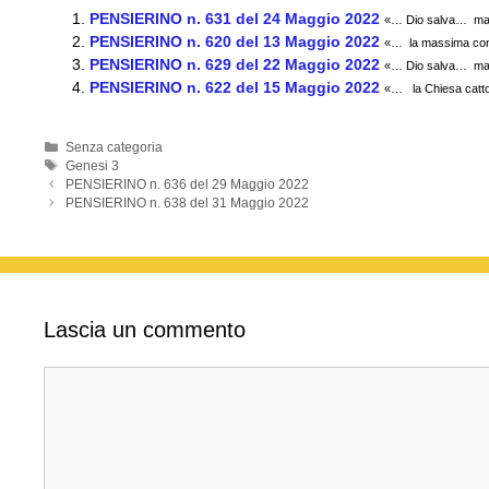
c
tt
ail
at
e
n
PENSIERINO n. 631 del 24 Maggio 2022
«… Dio salva… ma n
e
er
s
gr
di
PENSIERINO n. 620 del 13 Maggio 2022
«… la massima contr
PENSIERINO n. 629 del 22 Maggio 2022
b
A
a
vi
«… Dio salva… ma n
PENSIERINO n. 622 del 15 Maggio 2022
«… la Chiesa cattoli
o
p
m
di
o
p
Categorie
Senza categoria
Tag
Genesi 3
k
PENSIERINO n. 636 del 29 Maggio 2022
PENSIERINO n. 638 del 31 Maggio 2022
Lascia un commento
Commento