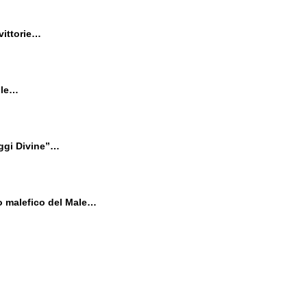
 vittorie…
ile…
eggi Divine”…
io malefico del Male…