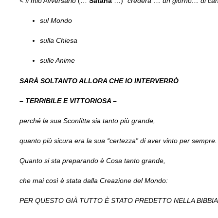
< Il mio Avversario
(…
Satana
…)
“crederà”… un giorno… di cant
sul Mondo
sulla Chiesa
sulle Anime
SARÀ SOLTANTO ALLORA CHE IO INTERVERRÒ
– TERRIBILE E VITTORIOSA –
perché la sua Sconfitta sia tanto più grande,
quanto più sicura era la sua “certezza” di aver vinto per sempre.
Quanto si sta preparando è Cosa tanto grande,
che mai così è stata dalla Creazione del Mondo:
PER QUESTO GIÀ TUTTO È STATO PREDETTO NELLA BIBBIA 