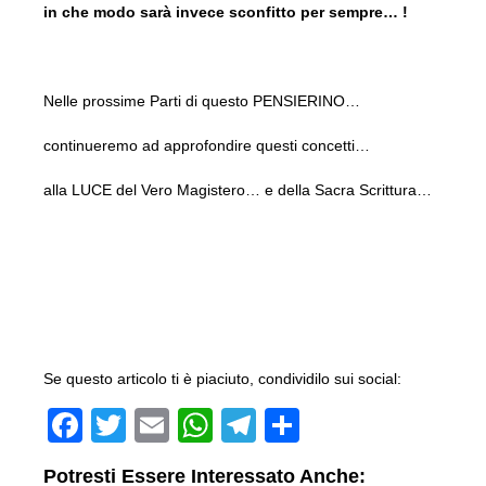
in che modo sarà invece sconfitto per sempre… !
Nelle prossime Parti di questo PENSIERINO…
continueremo ad approfondire questi concetti…
alla LUCE del Vero Magistero… e della Sacra Scrittura…
Se questo articolo ti è piaciuto, condividilo sui social:
F
T
E
W
T
C
a
wi
m
h
el
o
Potresti Essere Interessato Anche: