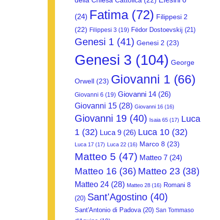
della Chiesa Cattolica
(22)
Fatima
(72)
(24)
Filippesi 2
(22)
Fëdor Dostoevskij
(21)
Filippesi 3
(19)
Genesi 1
(41)
Genesi 2
(23)
Genesi 3
(104)
George
Giovanni 1
(66)
Orwell
(23)
Giovanni 14
(26)
Giovanni 6
(19)
Giovanni 15
(28)
Giovanni 16
(16)
Giovanni 19
(40)
Luca
Isaia 65
(17)
1
(32)
Luca 10
(32)
Luca 9
(26)
Marco 8
(23)
Luca 17
(17)
Luca 22
(16)
Matteo 5
(47)
Matteo 7
(24)
Matteo 16
(36)
Matteo 23
(38)
Matteo 24
(28)
Romani 8
Matteo 28
(16)
Sant'Agostino
(40)
(20)
Sant'Antonio di Padova
(20)
San Tommaso