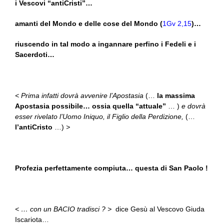
i Vescovi “antiCristi”…
amanti del Mondo e delle cose del Mondo (
1Gv 2,15
)…
riuscendo in tal modo a ingannare perfino i Fedeli e i
Sacerdoti…
< Prima infatti dovrà avvenire l’Apostasia
(…
la massima
Apostasia possibile… ossia quella “attuale”
… )
e dovrà
esser rivelato l’Uomo Iniquo, il Figlio della Perdizione,
(…
l’antiCristo
…)
>
Profezia perfettamente compiuta… questa di San Paolo !
< … con un BACIO tradisci ? >
dice Gesù al Vescovo Giuda
Iscariota…