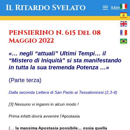
Vai
Il Ritardo Svelato
Menu
al
contenuto
PENSIERINO N. 615 Del 08
Maggio 2022
«… negli “attuali” Ultimi Tempi… il
“Mistero di Iniquità” si sta manifestando
in tutta la sua tremenda Potenza …»
(Parte terza)
Dalla seconda Lettera di San Paolo ai Tessalonicesi (2,3-4)
[3] Nessuno vi inganni in alcun modo !
Prima infatti dovrà avvenire
l’Apostasia
(…
la massima Apostasia possibile… ossia quella