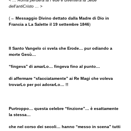
<
… Roma perderà la Fede e diventerà la Sede
dell’antiCristo …
>
(→
Messaggio Divino dettato dalla Madre di Dio in
Francia a La Salette il 19 settembre 1846
)
Il Santo Vangelo ci svela che Erode… pur odiando a
morte Gesù…
“fingeva” di amarLo… fingeva fino al punto…
di affermare “sfacciatamente” ai Re Magi che voleva
trovarLo per poi adorarLo… !!
Purtroppo… questa celebre “finzione”… è esattamente
la stessa…
che nel corso dei secoli… hanno “messo in scena” tutti