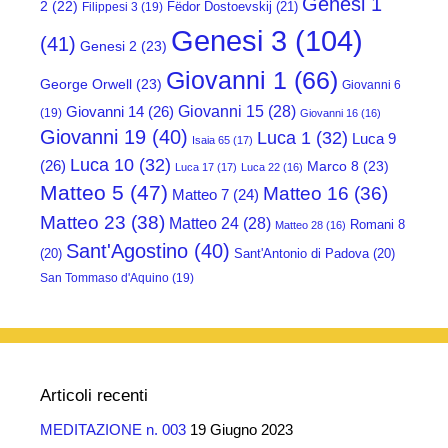
Genesi 1
2
(22)
Fëdor Dostoevskij
(21)
Filippesi 3
(19)
Genesi 3
(104)
(41)
Genesi 2
(23)
Giovanni 1
(66)
George Orwell
(23)
Giovanni 6
Giovanni 15
(28)
Giovanni 14
(26)
(19)
Giovanni 16
(16)
Giovanni 19
(40)
Luca 1
(32)
Luca 9
Isaia 65
(17)
Luca 10
(32)
(26)
Marco 8
(23)
Luca 17
(17)
Luca 22
(16)
Matteo 5
(47)
Matteo 16
(36)
Matteo 7
(24)
Matteo 23
(38)
Matteo 24
(28)
Romani 8
Matteo 28
(16)
Sant'Agostino
(40)
(20)
Sant'Antonio di Padova
(20)
San Tommaso d'Aquino
(19)
Articoli recenti
MEDITAZIONE n. 003
19 Giugno 2023