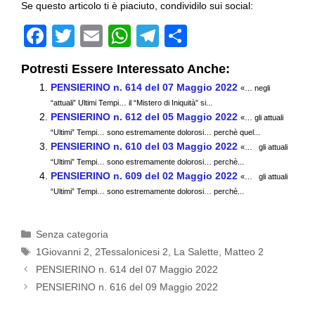
Se questo articolo ti è piaciuto, condividilo sui social:
F
T
E
W
T
C
a
wi
m
h
el
o
Potresti Essere Interessato Anche:
c
tt
ail
at
e
n
PENSIERINO n. 614 del 07 Maggio 2022
«… negli
e
er
s
gr
di
“attuali” Ultimi Tempi… il “Mistero di Iniquità” si...
PENSIERINO n. 612 del 05 Maggio 2022
b
A
a
vi
«… gli attuali
“Ultimi” Tempi… sono estremamente dolorosi… perchè quel...
o
p
m
di
PENSIERINO n. 610 del 03 Maggio 2022
«… gli attuali
“Ultimi” Tempi… sono estremamente dolorosi… perchè...
o
p
PENSIERINO n. 609 del 02 Maggio 2022
«… gli attuali
k
“Ultimi” Tempi… sono estremamente dolorosi… perchè...
Categorie
Senza categoria
Tag
1Giovanni 2
,
2Tessalonicesi 2
,
La Salette
,
Matteo 2
PENSIERINO n. 614 del 07 Maggio 2022
PENSIERINO n. 616 del 09 Maggio 2022