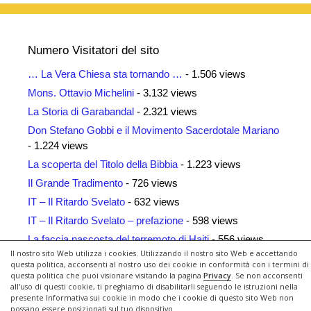
Numero Visitatori del sito
… La Vera Chiesa sta tornando …
- 1.506 views
Mons. Ottavio Michelini
- 3.132 views
La Storia di Garabandal
- 2.321 views
Don Stefano Gobbi e il Movimento Sacerdotale Mariano
- 1.224 views
La scoperta del Titolo della Bibbia
- 1.223 views
Il Grande Tradimento
- 726 views
IT – Il Ritardo Svelato
- 632 views
IT – Il Ritardo Svelato – prefazione
- 598 views
La faccia nascosta del terremoto di Haiti
- 556 views
Il nostro sito Web utilizza i cookies. Utilizzando il nostro sito Web e accettando
Siti Amici
- 461 views
questa politica, acconsenti al nostro uso dei cookie in conformità con i termini di
questa politica che puoi visionare visitando la pagina
Privacy
. Se non acconsenti
all'uso di questi cookie, ti preghiamo di disabilitarli seguendo le istruzioni nella
presente Informativa sui cookie in modo che i cookie di questo sito Web non
possano essere posizionati sul tuo dispositivo