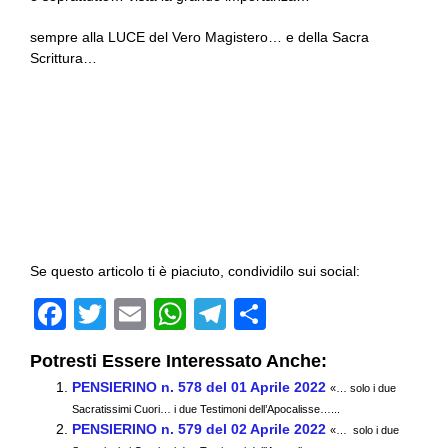
sempre alla LUCE del Vero Magistero… e della Sacra
Scrittura…
Se questo articolo ti è piaciuto, condividilo sui social:
F
T
E
W
T
C
a
wi
m
h
el
o
Potresti Essere Interessato Anche:
c
tt
ail
at
e
n
PENSIERINO n. 578 del 01 Aprile 2022
«… solo i due
e
er
s
gr
di
Sacratissimi Cuori… i due Testimoni dell’Apocalisse…...
PENSIERINO n. 579 del 02 Aprile 2022
b
A
a
vi
«… solo i due