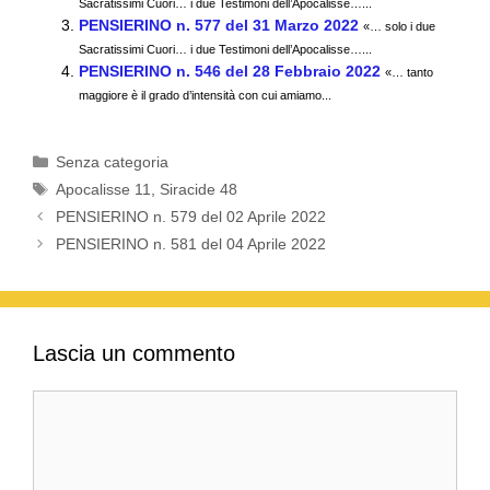
Sacratissimi Cuori… i due Testimoni dell’Apocalisse…...
o
p
m
di
PENSIERINO n. 577 del 31 Marzo 2022
«… solo i due
Sacratissimi Cuori… i due Testimoni dell’Apocalisse…...
o
p
PENSIERINO n. 546 del 28 Febbraio 2022
«… tanto
k
maggiore è il grado d’intensità con cui amiamo...
Categorie
Senza categoria
Tag
Apocalisse 11
,
Siracide 48
PENSIERINO n. 579 del 02 Aprile 2022
PENSIERINO n. 581 del 04 Aprile 2022
Lascia un commento
Commento