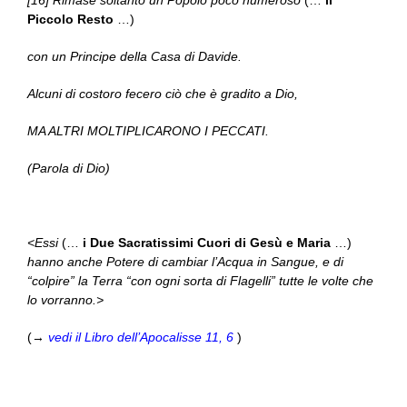
[16] Rimase soltanto un Popolo poco numeroso
(…
il
Piccolo Resto
…)
con un Principe della Casa di Davide.
Alcuni di costoro fecero ciò che è gradito a Dio,
MA ALTRI MOLTIPLICARONO I PECCATI.
(Parola di Dio)
<Essi
(…
i Due Sacratissimi Cuori di Gesù e Maria
…)
hanno anche Potere di cambiar l’Acqua in Sangue, e di
“colpire” la Terra “con ogni sorta di Flagelli” tutte le volte che
lo vorranno.>
(→
vedi il Libro dell’Apocalisse 11, 6
)