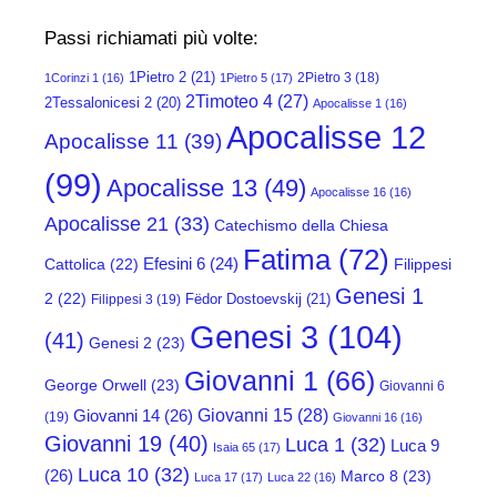
Passi richiamati più volte:
1Pietro 2
(21)
2Pietro 3
(18)
1Corinzi 1
(16)
1Pietro 5
(17)
2Timoteo 4
(27)
2Tessalonicesi 2
(20)
Apocalisse 1
(16)
Apocalisse 12
Apocalisse 11
(39)
(99)
Apocalisse 13
(49)
Apocalisse 16
(16)
Apocalisse 21
(33)
Catechismo della Chiesa
Fatima
(72)
Efesini 6
(24)
Cattolica
(22)
Filippesi
Genesi 1
2
(22)
Fëdor Dostoevskij
(21)
Filippesi 3
(19)
Genesi 3
(104)
(41)
Genesi 2
(23)
Giovanni 1
(66)
George Orwell
(23)
Giovanni 6
Giovanni 15
(28)
Giovanni 14
(26)
(19)
Giovanni 16
(16)
Giovanni 19
(40)
Luca 1
(32)
Luca 9
Isaia 65
(17)
Luca 10
(32)
(26)
Marco 8
(23)
Luca 17
(17)
Luca 22
(16)