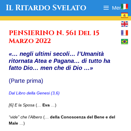
Vai
Il Ritardo Svelato
Menu
al
contenuto
PENSIERINO N. 561 Del 15
Marzo 2022
«… negli ultimi secoli… l’Umanità
ritornata Atea e Pagana… di tutto ha
fatto Dio… men che di Dio …»
(Parte prima)
Dal Libro della Genesi (3,6)
[6] E la Sposa
(…
Eva
…)
“vide” che l’Albero
(…
della Conoscenza del Bene e del
Male
…)