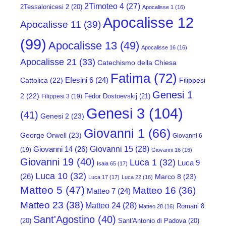
2Timoteo 4
(27)
2Tessalonicesi 2
(20)
Apocalisse 1
(16)
Apocalisse 12
Apocalisse 11
(39)
(99)
Apocalisse 13
(49)
Apocalisse 16
(16)
Apocalisse 21
(33)
Catechismo della Chiesa
Fatima
(72)
Efesini 6
(24)
Cattolica
(22)
Filippesi
Genesi 1
2
(22)
Fëdor Dostoevskij
(21)
Filippesi 3
(19)
Genesi 3
(104)
(41)
Genesi 2
(23)
Giovanni 1
(66)
George Orwell
(23)
Giovanni 6
Giovanni 15
(28)
Giovanni 14
(26)
(19)
Giovanni 16
(16)
Giovanni 19
(40)
Luca 1
(32)
Luca 9
Isaia 65
(17)
Luca 10
(32)
(26)
Marco 8
(23)
Luca 17
(17)
Luca 22
(16)
Matteo 5
(47)
Matteo 16
(36)
Matteo 7
(24)
Matteo 23
(38)
Matteo 24
(28)
Romani 8
Matteo 28
(16)
Sant'Agostino
(40)
(20)
Sant'Antonio di Padova
(20)