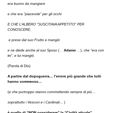
era buono da mangiare
e che era “piacevole” per gli occhi
E CHE L’ALBERO “SUSCITAVA APPETITO” PER
CONOSCERE,
e prese dal suo Frutto e mangiò
e ne diede anche al suo Sposo
(…
Adamo
…),
che “era con
lei”, e lui mangiò.
(Parola di Dio)
A partire dal dopoguerra… l’errore più grande che tutti
hanno commesso…
(
e che purtroppo stanno commettendo sempre di più…
soprattutto i Vescovi e i Cardinali…
)
è quello di “NON considerare” la “Civiltà attuale” …