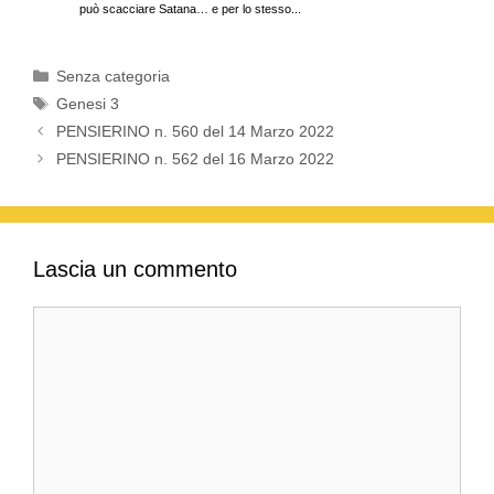
k
può scacciare Satana… e per lo stesso...
Categorie
Senza categoria
Tag
Genesi 3
PENSIERINO n. 560 del 14 Marzo 2022
PENSIERINO n. 562 del 16 Marzo 2022
Lascia un commento
Commento