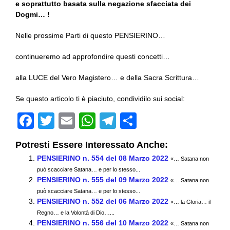
e soprattutto basata sulla negazione sfacciata dei
Dogmi… !
Nelle prossime Parti di questo PENSIERINO…
continueremo ad approfondire questi concetti…
alla LUCE del Vero Magistero… e della Sacra Scrittura…
Se questo articolo ti è piaciuto, condividilo sui social:
F
T
E
W
T
C
a
wi
m
h
el
o
Potresti Essere Interessato Anche:
c
tt
ail
at
e
n
PENSIERINO n. 554 del 08 Marzo 2022
«… Satana non
e
er
s
gr
di
può scacciare Satana… e per lo stesso...
PENSIERINO n. 555 del 09 Marzo 2022
b
A
a
vi
«… Satana non
può scacciare Satana… e per lo stesso...
o
p
m
di
PENSIERINO n. 552 del 06 Marzo 2022
«… la Gloria… il
Regno… e la Volontà di Dio…...
o
p
PENSIERINO n. 556 del 10 Marzo 2022
«… Satana non