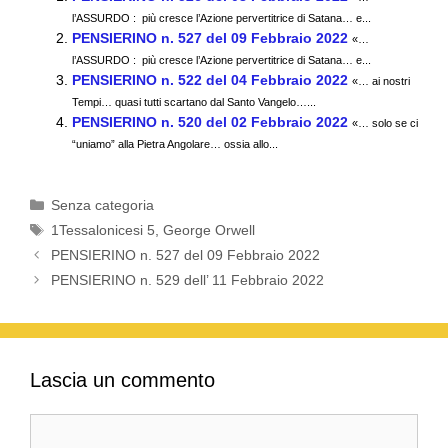
e
er
s
gr
di
l’ASSURDO : più cresce l’Azione pervertitrice di Satana… e...
PENSIERINO n. 527 del 09 Febbraio 2022
b
A
a
vi
«…
l’ASSURDO : più cresce l’Azione pervertitrice di Satana… e...
o
p
m
di
PENSIERINO n. 522 del 04 Febbraio 2022
«… ai nostri
Tempi… quasi tutti scartano dal Santo Vangelo…...
o
p
PENSIERINO n. 520 del 02 Febbraio 2022
«… solo se ci
k
“uniamo” alla Pietra Angolare… ossia allo...
Categorie
Senza categoria
Tag
1Tessalonicesi 5
,
George Orwell
PENSIERINO n. 527 del 09 Febbraio 2022
PENSIERINO n. 529 dell’ 11 Febbraio 2022
Lascia un commento
Commento