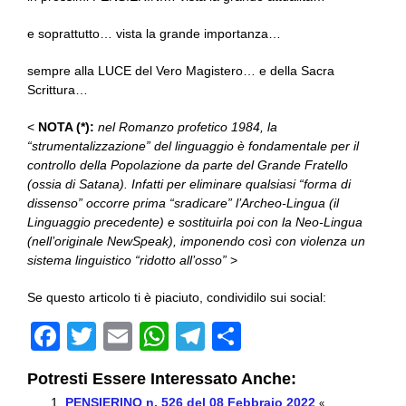
e soprattutto… vista la grande importanza…
sempre alla LUCE del Vero Magistero… e della Sacra
Scrittura…
<
NOTA (*):
nel Romanzo profetico 1984, la
“strumentalizzazione” del linguaggio è fondamentale per il
controllo della Popolazione da parte del Grande Fratello
(ossia di Satana). Infatti per eliminare qualsiasi “forma di
dissenso” occorre prima “sradicare” l’Archeo-Lingua (il
Linguaggio precedente) e sostituirla poi con la Neo-Lingua
(nell’originale NewSpeak), imponendo così con violenza un
sistema linguistico “ridotto all’osso”
>
Se questo articolo ti è piaciuto, condividilo sui social:
F
T
E
W
T
C
a
wi
m
h
el
o
Potresti Essere Interessato Anche:
c
tt
ail
at
e
n
PENSIERINO n. 526 del 08 Febbraio 2022
«…