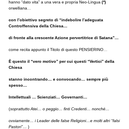
hanno “dato vita” a una vera e propria Neo-Lingua
(*)
orwelliana…
con l’obiettivo segreto di “indebolire l’adeguata
Controffensiva della Chiesa…
di fronte alla crescente Azione pervertitrice di Satana”…
come recita appunto il Titolo di questo PENSIERINO…
È questo il “vero motivo” per cui questi “Vertici” della
Chiesa
stanno incontrando… e convocando… sempre più
spesso…
Intellettuali … Scienziati… Governanti…
(
soprattutto Atei… o peggio… finti Credenti… nonché…
ovviamente… i Leader delle false Religioni…e molti altri “falsi
Pastori”…
)