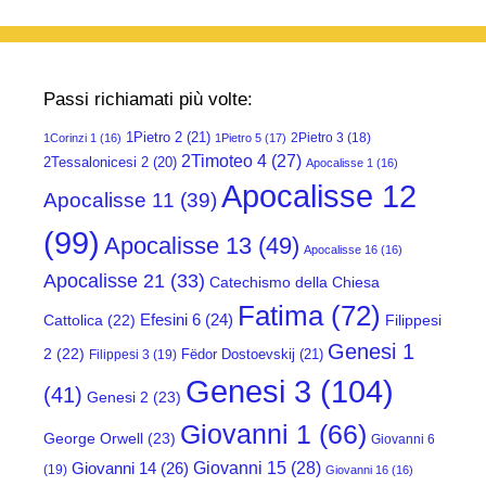
Passi richiamati più volte:
1Pietro 2
(21)
2Pietro 3
(18)
1Corinzi 1
(16)
1Pietro 5
(17)
2Timoteo 4
(27)
2Tessalonicesi 2
(20)
Apocalisse 1
(16)
Apocalisse 12
Apocalisse 11
(39)
(99)
Apocalisse 13
(49)
Apocalisse 16
(16)
Apocalisse 21
(33)
Catechismo della Chiesa
Fatima
(72)
Efesini 6
(24)
Cattolica
(22)
Filippesi
Genesi 1
2
(22)
Fëdor Dostoevskij
(21)
Filippesi 3
(19)
Genesi 3
(104)
(41)
Genesi 2
(23)
Giovanni 1
(66)
George Orwell
(23)
Giovanni 6
Giovanni 15
(28)
Giovanni 14
(26)
(19)
Giovanni 16
(16)