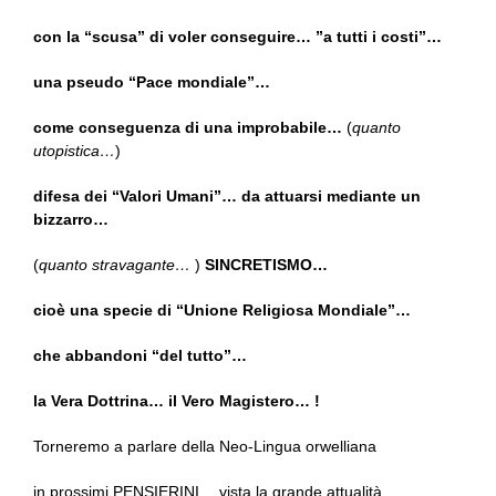
con la “scusa” di voler conseguire… ”a tutti i costi”…
una pseudo “Pace mondiale”…
come conseguenza di una improbabile…
(
quanto
utopistica…
)
difesa dei “Valori Umani”… da attuarsi mediante un
bizzarro…
(
quanto stravagante…
)
SINCRETISMO…
cioè una specie di “Unione Religiosa Mondiale”…
che abbandoni “del tutto”…
la Vera Dottrina… il Vero Magistero… !
Torneremo a parlare della Neo-Lingua orwelliana
in prossimi PENSIERINI… vista la grande attualità…