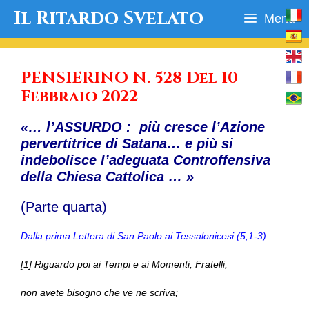
Vai
Il Ritardo Svelato
Menu
al
contenuto
PENSIERINO N. 528 Del 10
Febbraio 2022
«… l’ASSURDO : più cresce l’Azione
pervertitrice di Satana… e più si
indebolisce l’adeguata Controffensiva
della Chiesa Cattolica … »
(Parte quarta)
Dalla prima Lettera di San Paolo ai Tessalonicesi (5,1-3)
[1] Riguardo poi ai Tempi e ai Momenti, Fratelli,
non avete bisogno che ve ne scriva;