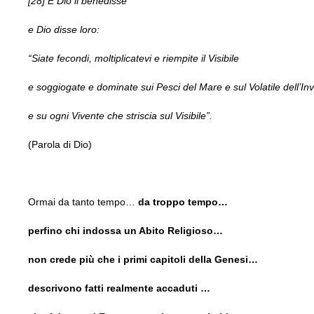
[28] E Dio li benedisse
e Dio disse loro:
“Siate fecondi, moltiplicatevi e riempite il Visibile
e soggiogate e dominate sui Pesci del Mare e sul Volatile dell’Invi
e su ogni Vivente che striscia sul Visibile”.
(Parola di Dio)
Ormai da tanto tempo…
da troppo tempo…
perfino chi indossa un Abito Religioso…
non crede più che i primi capitoli della Genesi…
descrivono fatti realmente accaduti …