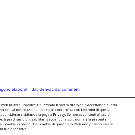
ono elaborati i dati derivati dai commenti
.
to Web utilizza i cookies. Utilizzando il nostro sito Web e accettando questa
consenti al nostro uso dei cookie in conformità con i termini di questa
 puoi visionare visitando la pagina
Privacy
. Se non acconsenti all'uso di
e, ti preghiamo di disabilitarli seguendo le istruzioni nella presente
 sui cookie in modo che i cookie di questo sito Web non possano essere
© 2026 Il Ritardo Svelato
• Creato con
GeneratePress
ul tuo dispositivo