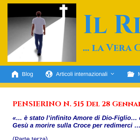
Vai
al
Il 
contenuto
… la Vera 
Blog
Articoli internazionali
PENSIERINO N. 515 Del 28 Genna
«… è stato l’infinito Amore di Dio-Figlio…
Gesù a morire sulla Croce per redimerci …
(Parte terza)