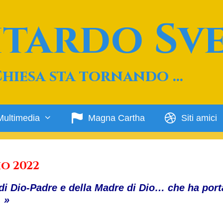
Ritardo Sv
Chiesa sta tornando …
Multimedia
Magna Cartha
Siti amici
io 2022
 di Dio-Padre e della Madre di Dio… che ha port
 »