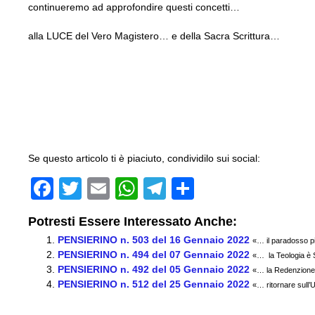
continueremo ad approfondire questi concetti…
alla LUCE del Vero Magistero… e della Sacra Scrittura…
Se questo articolo ti è piaciuto, condividilo sui social:
F
T
E
W
T
C
a
wi
m
h
el
o
Potresti Essere Interessato Anche:
c
tt
ail
at
e
n
PENSIERINO n. 503 del 16 Gennaio 2022
«… il paradosso pi
e
er
s
gr
di
PENSIERINO n. 494 del 07 Gennaio 2022
«… la Teologia è 
PENSIERINO n. 492 del 05 Gennaio 2022
b
A
a
vi
«… la Redenzione 
PENSIERINO n. 512 del 25 Gennaio 2022
«… ritornare sull’U
o
p
m
di