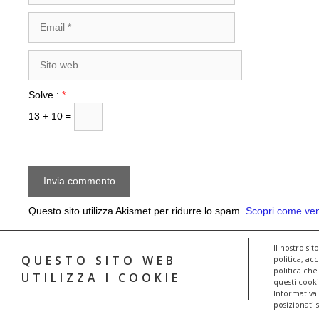
Email
Sito
web
Solve :
*
13 + 10 =
Questo sito utilizza Akismet per ridurre lo spam.
Scopri come veng
Il nostro si
QUESTO SITO WEB
politica, ac
politica che
UTILIZZA I COOKIE
questi cooki
Informativa
posizionati s