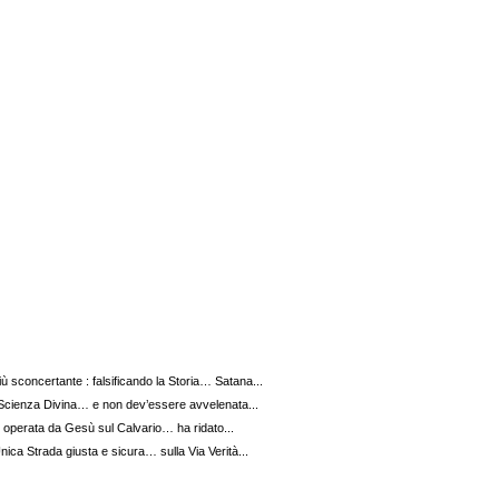
ù sconcertante : falsificando la Storia… Satana...
Scienza Divina… e non dev’essere avvelenata...
operata da Gesù sul Calvario… ha ridato...
nica Strada giusta e sicura… sulla Via Verità...