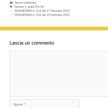
o
p
Categorie
Senza categoria
Tag
Genesi 1
,
papa Pio XII
k
PENSIERINO n. 514 del 27 Gennaio 2022
PENSIERINO n. 516 del 29 Gennaio 2022
Lascia un commento
Commento
Nome