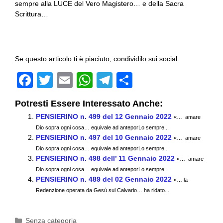
sempre alla LUCE del Vero Magistero… e della Sacra
Scrittura…
Se questo articolo ti è piaciuto, condividilo sui social:
F
T
E
W
T
C
a
wi
m
h
el
o
Potresti Essere Interessato Anche:
c
tt
ail
at
e
n
PENSIERINO n. 499 del 12 Gennaio 2022
«… amare
e
er
s
gr
di
Dio sopra ogni cosa… equivale ad anteporLo sempre...
PENSIERINO n. 497 del 10 Gennaio 2022
b
A
a
vi
«… amare
Dio sopra ogni cosa… equivale ad anteporLo sempre...
o
p
m
di
PENSIERINO n. 498 dell’ 11 Gennaio 2022
«… amare
Dio sopra ogni cosa… equivale ad anteporLo sempre...
o
p
PENSIERINO n. 489 del 02 Gennaio 2022
«… la
k
Redenzione operata da Gesù sul Calvario… ha ridato...
Categorie
Senza categoria