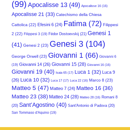
(99)
Apocalisse 13
(49)
Apocalisse 16
(16)
Apocalisse 21
(33)
Catechismo della Chiesa
Fatima
(72)
Efesini 6
(24)
Cattolica
(22)
Filippesi
Genesi 1
2
(22)
Fëdor Dostoevskij
(21)
Filippesi 3
(19)
Genesi 3
(104)
(41)
Genesi 2
(23)
Giovanni 1
(66)
George Orwell
(23)
Giovanni 6
Giovanni 15
(28)
Giovanni 14
(26)
(19)
Giovanni 16
(16)
Giovanni 19
(40)
Luca 1
(32)
Luca 9
Isaia 65
(17)
Luca 10
(32)
(26)
Marco 8
(23)
Luca 17
(17)
Luca 22
(16)
Matteo 5
(47)
Matteo 16
(36)
Matteo 7
(24)
Matteo 23
(38)
Matteo 24
(28)
Romani 8
Matteo 28
(16)
Sant'Agostino
(40)
(20)
Sant'Antonio di Padova
(20)
San Tommaso d'Aquino
(19)