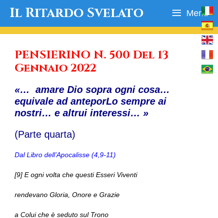
Vai
Il Ritardo Svelato
Menu
al
contenuto
PENSIERINO N. 500 Del 13
Gennaio 2022
«… amare Dio sopra ogni cosa…
equivale ad anteporLo sempre ai
nostri… e altrui interessi… »
(Parte quarta)
Dal Libro dell’Apocalisse (4,9-11)
[9] E ogni volta che questi Esseri Viventi
rendevano Gloria, Onore e Grazie
a Colui che è seduto sul Trono