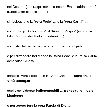
nel Deserto (che rappresenta la nostra Era … arida perché
traboccante di peccato … )
simboleggiano la “
vera Fede
” … e la “
vera Carità
” …
e sono la giusta “risposta” al “Fiume d’Acqua” (ovvero le
false Dottrine dei Teologi moderni … )
vomitato dal Serpente (Satana … ) per travolgerla …
e per diffondere nel Mondo la “falsa Fede” e la “falsa Carità”
della falsa Chiesa …
Infatti la “vera Fede” … e la “vera Carità” …
sono tra le
Virtù teologali
…
quelle considerate
indispensabili
…
per seguire il vero
Magistero
…
e
per accogliere la vera Parola di Dio
…