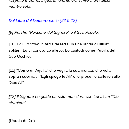
l’aspetto d’Uomo, il quarto vivente era simile a un’Aquila
mentre vola.
Dal Libro del Deuteronomio (32,9-12)
[9] Perché “Porzione del Signore” è il Suo Popolo,
[10] Egli Lo trovò in terra deserta, in una landa di ululati
solitari. Lo circondò, Lo allevò, Lo custodì come Pupilla del
Suo Occhio.
[11] ”Come un’Aquila” che veglia la sua nidiata, che vola
sopra i suoi nati, “Egli spiegò le Ali” e lo prese, lo sollevò sulle
“Sue Ali”,
[12] Il Signore Lo guidò da solo, non c’era con Lui alcun “Dio
straniero”.
(Parola di Dio)