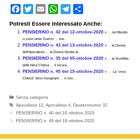
F
T
E
W
T
C
a
wi
m
h
el
o
Potresti Essere Interessato Anche:
c
tt
ail
at
e
n
PENSIERINO n. 42 del 12-ottobre-2020
« … nel Mondo
e
er
s
gr
di
ci sono tante Guerre … ma...
PENSIERINO n. 43 del 13-ottobre-2020
b
A
a
vi
« … la Donna
dell’Apocalisse … la Donna Vestita di...
o
p
m
di
PENSIERINO n. 35 del 05-ottobre-2020
« … la Sconfitta
della falsa Chiesa … è sicura...
o
p
PENSIERINO n. 45 del 15-ottobre-2020
« … La “vera
k
Chiesa” deve Insegnare … e non...
Categorie
Senza categoria
Tag
Apocalisse 12
,
Apocalisse 4
,
Deuteronomio 32
PENSIERINO n. 46 del 16-ottobre-2020
PENSIERINO n. 48 del 18-ottobre-2020