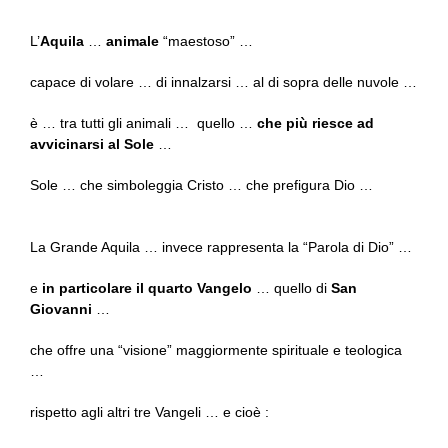
L’
Aquila
…
animale
“maestoso” …
capace di volare … di innalzarsi … al di sopra delle nuvole …
è … tra tutti gli animali … quello …
che più riesce ad
avvicinarsi al Sole
…
Sole … che simboleggia Cristo … che prefigura Dio …
La Grande Aquila … invece rappresenta la “Parola di Dio” …
e
in particolare il quarto Vangelo
… quello di
San
Giovanni
…
che offre una “visione” maggiormente spirituale e teologica
…
rispetto agli altri tre Vangeli … e cioè :