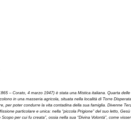
…
1865 – Corato, 4 marzo 1947) è stata una Mistica italiana. Quarta delle
e colono in una masseria agricola, situata nella località di Torre Disperat
e, per poter condurre la vita contadina della sua famiglia. Divenne Terz
ne particolare e unica: nella “piccola Prigione” del suo letto, Gesù 
llo Scopo per cui fu creata”, ossia nella sua “Divina Volontà”, come vis