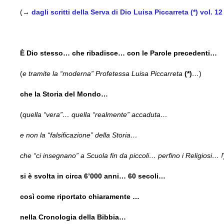
(→
dagli scritti della Serva di Dio Luisa Piccarreta (*) vol. 
È Dio stesso… che ribadisce… con le Parole precedenti…
(
e tramite la “moderna” Profetessa Luisa Piccarreta
(*)
…
)
che la Storia del Mondo…
(
quella “vera”… quella “realmente” accaduta…
e non la “falsificazione” della Storia…
che “ci insegnano” a Scuola fin da piccoli… perfino i Religiosi… !
si è svolta in circa 6’000 anni… 60 secoli…
così come riportato chiaramente …
nella Cronologia della Bibbia…