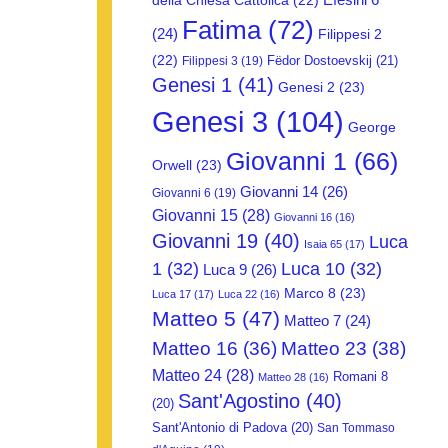
della Chiesa Cattolica
(22)
Fatima
(72)
(24)
Filippesi 2
(22)
Fëdor Dostoevskij
(21)
Filippesi 3
(19)
Genesi 1
(41)
Genesi 2
(23)
Genesi 3
(104)
George
Giovanni 1
(66)
Orwell
(23)
Giovanni 14
(26)
Giovanni 6
(19)
Giovanni 15
(28)
Giovanni 16
(16)
Giovanni 19
(40)
Luca
Isaia 65
(17)
1
(32)
Luca 10
(32)
Luca 9
(26)
Marco 8
(23)
Luca 17
(17)
Luca 22
(16)
Matteo 5
(47)
Matteo 7
(24)
Matteo 16
(36)
Matteo 23
(38)
Matteo 24
(28)
Romani 8
Matteo 28
(16)
Sant'Agostino
(40)
(20)
Sant'Antonio di Padova
(20)
San Tommaso