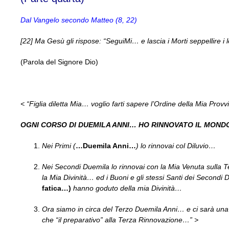
Dal Vangelo secondo Matteo (8, 22)
[22] Ma Gesù gli rispose: “SeguiMi… e lascia i Morti seppellire i l
(Parola del Signore Dio)
< “Figlia diletta Mia… voglio farti sapere l’Ordine della Mia Prov
OGNI CORSO DI DUEMILA ANNI… HO RINNOVATO IL MOND
Nei Primi (
…Duemila Anni…
) lo rinnovai col Diluvio…
Nei Secondi Duemila lo rinnovai con la Mia Venuta sulla 
la Mia Divinità… ed i Buoni e gli stessi Santi dei Secondi
fatica…)
hanno goduto della mia Divinità…
Ora siamo in circa del Terzo Duemila Anni… e ci sarà un
che “il preparativo” alla Terza Rinnovazione…” >