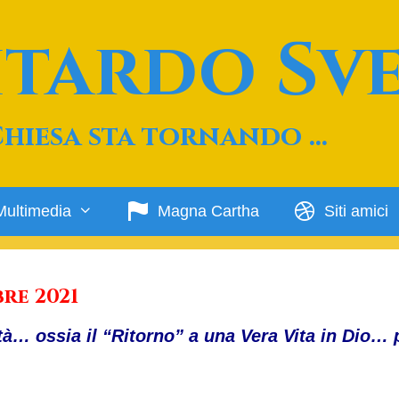
Ritardo Sv
Chiesa sta tornando …
Multimedia
Magna Cartha
Siti amici
re 2021
tà… ossia il “Ritorno” a una Vera Vita in Dio…