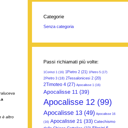
Categorie
Senza categoria
Passi richiamati più volte:
1Pietro 2
(21)
1Corinzi 1
(16)
1Pietro 5
(17)
2Tessalonicesi 2
(20)
2Pietro 3
(18)
2Timoteo 4
(27)
Apocalisse 1
(16)
Apocalisse 11
(39)
raluceva
…a
Apocalisse 12
(99)
Apocalisse 13
(49)
Apocalisse 16
 è altro
Apocalisse 21
(33)
Catechismo
(16)
Efesini 6