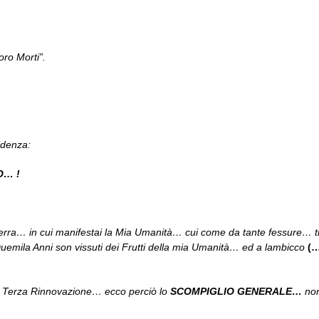
oro Morti”.
videnza:
O… !
Terra… in cui manifestai la Mia Umanità… cui come da tante fessure… t
 Duemila Anni son vissuti dei Frutti della mia Umanità… ed a lambicco
(
a Terza Rinnovazione… ecco perciò lo
SCOMPIGLIO GENERALE…
non