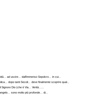
nità… ad uscire… dall’immenso Sepolcro… in cui...
lica… dopo tanti Secoli… deve finalmente scoprire qual...
 Signore Dio (che è Via… Verità…...
Vangelo… sono molto più profonde… di...