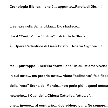
Cronologia Biblica… che è… appunto…Parola di Dio… !
E sempre nella Santa Bibbia… Dio ribadisce…
che
il “Centro”… e “Fulcro”… di tutta la Storia…
è l’Opera Redentrice di Gesù Cristo… Nostro Signore… !
Ma… purtroppo… nell’Era “orwelliana” in cui stiamo viven
in cui tutto… ma proprio tutto… viene “abilmente” falsific
della “vera” Storia del Mondo…non parla più… quasi nes
neanche… i Capi della Chiesa Cattolica “attuale”…
che… invece… al contrario… dovrebbero parlarNe sempre