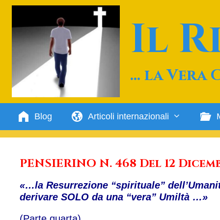
Vai
al
Il 
contenuto
… la Vera 
Blog
Articoli internazionali
PENSIERINO N. 468 Del 12 Dicemb
«…la Resurrezione “spirituale” dell’Umani
derivare SOLO da una “vera” Umiltà …»
(Parte quarta)