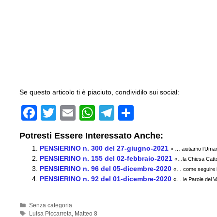
Se questo articolo ti è piaciuto, condividilo sui social:
F
T
E
W
T
C
a
wi
m
h
el
o
Potresti Essere Interessato Anche:
c
tt
ail
at
e
n
PENSIERINO n. 300 del 27-giugno-2021
« … aiutiamo l’Uma
e
er
s
gr
di
PENSIERINO n. 155 del 02-febbraio-2021
«…la Chiesa Catto
PENSIERINO n. 96 del 05-dicembre-2020
b
A
a
vi
«… come seguire il
PENSIERINO n. 92 del 01-dicembre-2020
«… le Parole del 
o
p
m
di
o
p
Categorie
Senza categoria
Tag
Luisa Piccarreta
,
Matteo 8