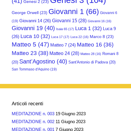
(41)
Genesi 2
(23)
Giovanni 1
(66)
George Orwell
(23)
Giovanni 6
Giovanni 15
(28)
Giovanni 14
(26)
(19)
Giovanni 16
(16)
Giovanni 19
(40)
Luca 1
(32)
Luca 9
Isaia 65
(17)
Luca 10
(32)
(26)
Marco 8
(23)
Luca 17
(17)
Luca 22
(16)
Matteo 5
(47)
Matteo 16
(36)
Matteo 7
(24)
Matteo 23
(38)
Matteo 24
(28)
Romani 8
Matteo 28
(16)
Sant'Agostino
(40)
(20)
Sant'Antonio di Padova
(20)
San Tommaso d'Aquino
(19)
Articoli recenti
MEDITAZIONE n. 003
19 Giugno 2023
MEDITAZIONE n. 002
11 Giugno 2023
MEDITAZIONE n. 001
7 Giugno 2023