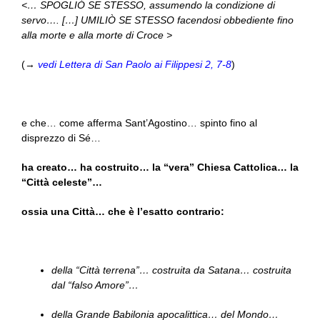
<… SPOGLIÒ SE STESSO, assumendo la condizione di
servo…. […] UMILIÒ SE STESSO facendosi obbediente fino
alla morte e alla morte di Croce >
(→
vedi Lettera di San Paolo ai Filippesi 2, 7-8
)
e che… come afferma Sant’Agostino… spinto fino al
disprezzo di Sé…
ha creato… ha costruito… la “vera” Chiesa Cattolica… la
“Città celeste”…
ossia una Città… che è l’esatto contrario:
della “Città terrena”… costruita da Satana… costruita
dal “falso Amore”…
della Grande Babilonia apocalittica… del Mondo…