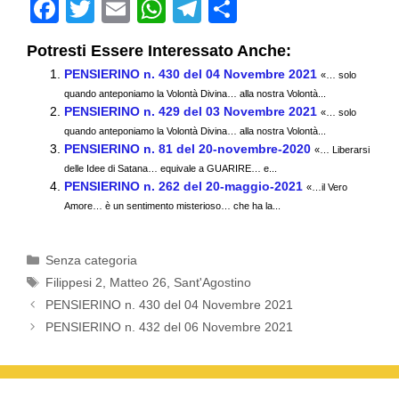
F
T
E
W
T
C
a
wi
m
h
el
o
Potresti Essere Interessato Anche:
c
tt
ail
at
e
n
PENSIERINO n. 430 del 04 Novembre 2021
«… solo
e
er
s
gr
di
quando anteponiamo la Volontà Divina… alla nostra Volontà...
PENSIERINO n. 429 del 03 Novembre 2021
b
A
a
vi
«… solo
quando anteponiamo la Volontà Divina… alla nostra Volontà...
o
p
m
di
PENSIERINO n. 81 del 20-novembre-2020
«… Liberarsi
delle Idee di Satana… equivale a GUARIRE… e...
o
p
PENSIERINO n. 262 del 20-maggio-2021
«…il Vero
k
Amore… è un sentimento misterioso… che ha la...
Categorie
Senza categoria
Tag
Filippesi 2
,
Matteo 26
,
Sant'Agostino
PENSIERINO n. 430 del 04 Novembre 2021
PENSIERINO n. 432 del 06 Novembre 2021