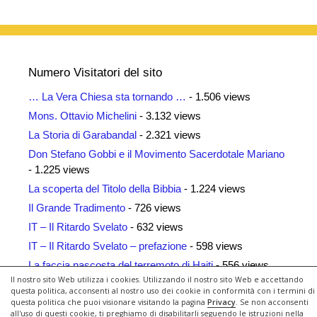
Numero Visitatori del sito
… La Vera Chiesa sta tornando …
- 1.506 views
Mons. Ottavio Michelini
- 3.132 views
La Storia di Garabandal
- 2.321 views
Don Stefano Gobbi e il Movimento Sacerdotale Mariano
- 1.225 views
La scoperta del Titolo della Bibbia
- 1.224 views
Il Grande Tradimento
- 726 views
IT – Il Ritardo Svelato
- 632 views
IT – Il Ritardo Svelato – prefazione
- 598 views
La faccia nascosta del terremoto di Haiti
- 556 views
Il nostro sito Web utilizza i cookies. Utilizzando il nostro sito Web e accettando
Siti Amici
- 462 views
questa politica, acconsenti al nostro uso dei cookie in conformità con i termini di
questa politica che puoi visionare visitando la pagina
Privacy
. Se non acconsenti
all'uso di questi cookie, ti preghiamo di disabilitarli seguendo le istruzioni nella