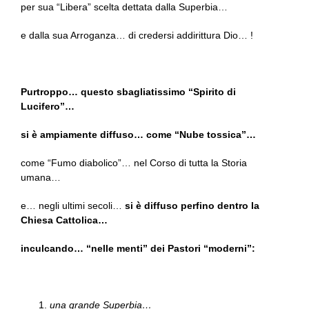
per sua “Libera” scelta dettata dalla Superbia…
e dalla sua Arroganza… di credersi addirittura Dio… !
Purtroppo… questo sbagliatissimo “Spirito di
Lucifero”…
si è ampiamente diffuso… come “Nube tossica”…
come “Fumo diabolico”… nel Corso di tutta la Storia
umana…
e… negli ultimi secoli…
si è diffuso perfino dentro la
Chiesa Cattolica…
inculcando… “nelle menti” dei Pastori “moderni”:
una grande Superbia…