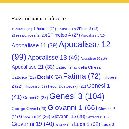
Passi richiamati più volte:
1Pietro 2
(21)
2Pietro 3
(18)
1Corinzi 1
(16)
1Pietro 5
(17)
2Timoteo 4
(27)
2Tessalonicesi 2
(20)
Apocalisse 1
(16)
Apocalisse 12
Apocalisse 11
(39)
(99)
Apocalisse 13
(49)
Apocalisse 16
(16)
Apocalisse 21
(33)
Catechismo della Chiesa
Fatima
(72)
Efesini 6
(24)
Cattolica
(22)
Filippesi
Genesi 1
2
(22)
Fëdor Dostoevskij
(21)
Filippesi 3
(19)
Genesi 3
(104)
(41)
Genesi 2
(23)
Giovanni 1
(66)
George Orwell
(23)
Giovanni 6
Giovanni 15
(28)
Giovanni 14
(26)
(19)
Giovanni 16
(16)
Giovanni 19
(40)
Luca 1
(32)
Luca 9
Isaia 65
(17)