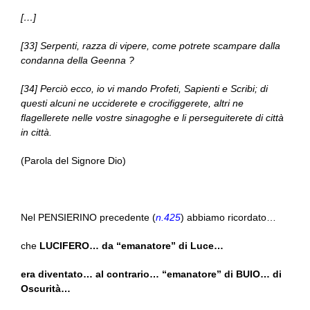
[…]
[33] Serpenti, razza di vipere, come potrete scampare dalla
condanna della Geenna ?
[34] Perciò ecco, io vi mando Profeti, Sapienti e Scribi; di
questi alcuni ne ucciderete e crocifiggerete, altri ne
flagellerete nelle vostre sinagoghe e li perseguiterete di città
in città.
(Parola del Signore Dio)
Nel PENSIERINO precedente (
n.425
) abbiamo ricordato…
che
LUCIFERO… da “emanatore” di Luce…
era diventato… al contrario… “emanatore” di BUIO… di
Oscurità…