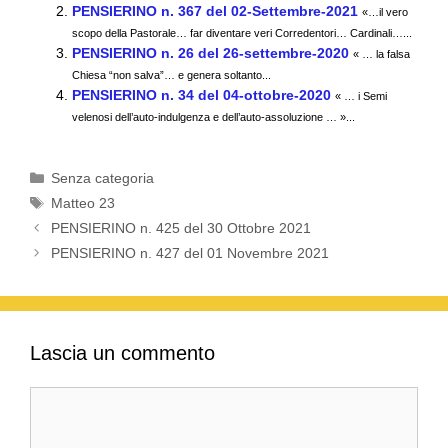
PENSIERINO n. 367 del 02-Settembre-2021
b
A
a
vi
«…il vero
scopo della Pastorale… far diventare veri Corredentori… Cardinali…...
o
p
m
di
PENSIERINO n. 26 del 26-settembre-2020
« … la falsa
Chiesa “non salva”… e genera soltanto...
o
p
PENSIERINO n. 34 del 04-ottobre-2020
« … i Semi
k
velenosi dell’auto-indulgenza e dell’auto-assoluzione … »...
Categorie
Senza categoria
Tag
Matteo 23
PENSIERINO n. 425 del 30 Ottobre 2021
PENSIERINO n. 427 del 01 Novembre 2021
Lascia un commento
Commento