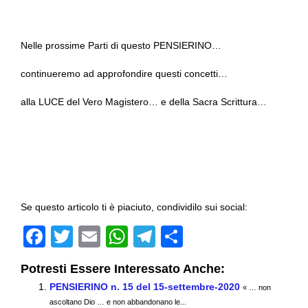
Nelle prossime Parti di questo PENSIERINO…
continueremo ad approfondire questi concetti…
alla LUCE del Vero Magistero… e della Sacra Scrittura…
Se questo articolo ti è piaciuto, condividilo sui social:
F
T
E
W
T
C
a
wi
m
h
el
o
Potresti Essere Interessato Anche:
c
tt
ail
at
e
n
PENSIERINO n. 15 del 15-settembre-2020
« … non
e
er
s
gr
di
ascoltano Dio … e non abbandonano le...