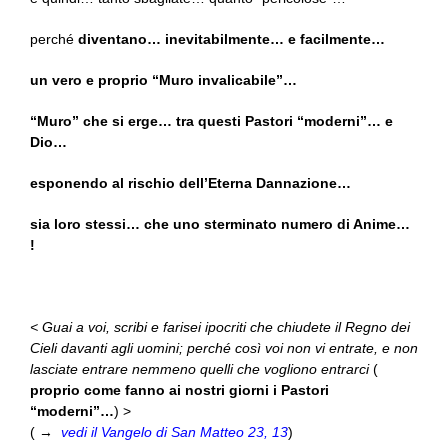
perché
diventano… inevitabilmente… e facilmente…
un vero e proprio “Muro invalicabile”…
“Muro” che si erge… tra questi Pastori “moderni”… e
Dio…
esponendo al rischio dell’Eterna Dannazione…
sia loro stessi… che uno sterminato numero di Anime…
!
< Guai a voi, scribi e farisei ipocriti che chiudete il Regno dei
Cieli davanti agli uomini; perché così voi non vi entrate, e non
lasciate entrare nemmeno quelli che vogliono entrarci
(
proprio come fanno ai nostri giorni i Pastori
“moderni”…
) >
( →
vedi il Vangelo di San Matteo 23, 13
)