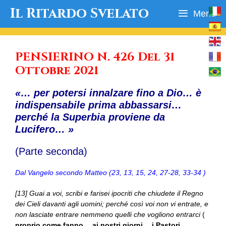
Vai
Il Ritardo Svelato
Menu
al
contenuto
PENSIERINO N. 426 Del 31
Ottobre 2021
«… per potersi innalzare fino a Dio… è
indispensabile prima abbassarsi…
perché la Superbia proviene da
Lucifero… »
(Parte seconda)
Dal Vangelo secondo Matteo (23, 13, 15, 24, 27-28, 33-34 )
[13] Guai a voi, scribi e farisei ipocriti che chiudete il Regno
dei Cieli davanti agli uomini; perché così voi non vi entrate, e
non lasciate entrare nemmeno quelli che vogliono entrarci
(
proprio come fanno… ai nostri giorni… i Pastori