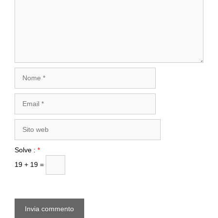
Nome
Email
Sito
web
Solve :
*
19 + 19 =