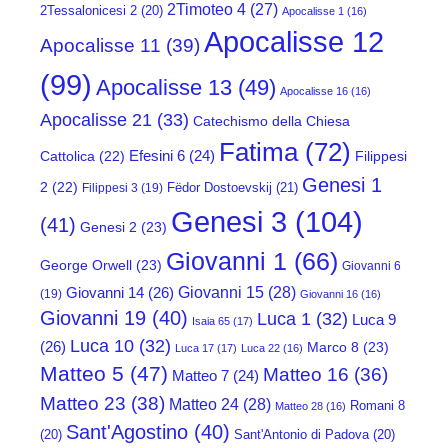
2Timoteo 4
(27)
2Tessalonicesi 2
(20)
Apocalisse 1
(16)
Apocalisse 12
Apocalisse 11
(39)
(99)
Apocalisse 13
(49)
Apocalisse 16
(16)
Apocalisse 21
(33)
Catechismo della Chiesa
Fatima
(72)
Efesini 6
(24)
Cattolica
(22)
Filippesi
Genesi 1
2
(22)
Fëdor Dostoevskij
(21)
Filippesi 3
(19)
Genesi 3
(104)
(41)
Genesi 2
(23)
Giovanni 1
(66)
George Orwell
(23)
Giovanni 6
Giovanni 15
(28)
Giovanni 14
(26)
(19)
Giovanni 16
(16)
Giovanni 19
(40)
Luca 1
(32)
Luca 9
Isaia 65
(17)
Luca 10
(32)
(26)
Marco 8
(23)
Luca 17
(17)
Luca 22
(16)
Matteo 5
(47)
Matteo 16
(36)
Matteo 7
(24)
Matteo 23
(38)
Matteo 24
(28)
Romani 8
Matteo 28
(16)
Sant'Agostino
(40)
(20)
Sant'Antonio di Padova
(20)