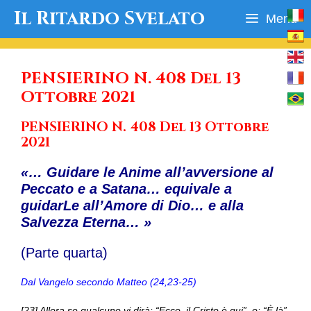
Vai
Il Ritardo Svelato
Menu
al
contenuto
PENSIERINO N. 408 Del 13
Ottobre 2021
PENSIERINO N. 408 Del 13 Ottobre
2021
«… Guidare le Anime all’avversione al
Peccato e a Satana… equivale a
guidarLe all’Amore di Dio… e alla
Salvezza Eterna… »
(Parte quarta)
Dal Vangelo secondo Matteo (24,23-25)
[23] Allora se qualcuno vi dirà: “Ecco, il Cristo è qui”, o: “È là”,