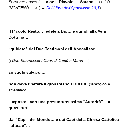
Serpente antico
(
… cioè il Diavolo … Satana …
)
e LO
INCATENÒ …
> ( →
Dal Libro dell’Apocalisse 20,1
)
Il Piccolo Resto… fedele a Dio… e quindi alla Vera
Dottrina…
“guidato” dai Due Testimoni dell’Apocalisse…
(
i Due Sacratissimi Cuori di Gesù e Maria
… )
se vuole salvarsi…
non deve ripetere il grossolano ERRORE
(
teologico e
scientifico…
)
“imposto” con una presuntuosissima “Autorità”… a
quasi tutti…
dai “Capi” del Mondo… e dai Capi della Chiesa Cattolica
“attuale”…