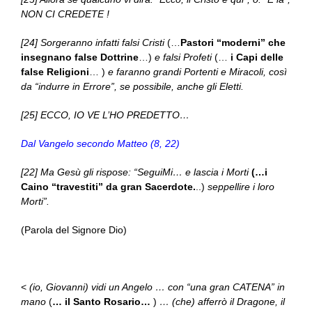
NON CI CREDETE !
[24] Sorgeranno infatti falsi Cristi
(…
Pastori “moderni” che
insegnano false Dottrine
…)
e falsi Profeti
(…
i Capi delle
false Religioni
… )
e faranno grandi Portenti e Miracoli, così
da “indurre in Errore”, se possibile, anche gli Eletti.
[25] ECCO, IO VE L’HO PREDETTO…
Dal Vangelo secondo Matteo (8, 22)
[22] Ma Gesù gli rispose: “SeguiMi… e lascia i Morti
(…i
Caino “travestiti” da gran Sacerdote.
..)
seppellire i loro
Morti”.
(Parola del Signore Dio)
<
(io, Giovanni) vidi un Angelo … con “una gran CATENA” in
mano
(
… il Santo Rosario…
)
… (che) afferrò il Dragone, il