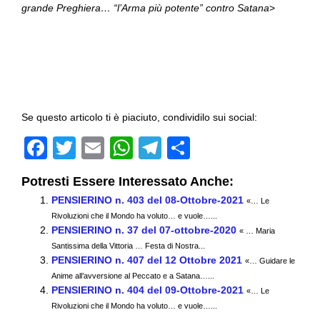
grande Preghiera… “l’Arma più potente” contro Satana
>
Se questo articolo ti è piaciuto, condividilo sui social:
F
T
E
W
T
C
a
wi
m
h
el
o
Potresti Essere Interessato Anche:
c
tt
ail
at
e
n
PENSIERINO n. 403 del 08-Ottobre-2021
«… Le
e
er
s
gr
di
Rivoluzioni che il Mondo ha voluto… e vuole…...
PENSIERINO n. 37 del 07-ottobre-2020
b
A
a
vi
« … Maria
Santissima della Vittoria … Festa di Nostra...
o
p
m
di
PENSIERINO n. 407 del 12 Ottobre 2021
«… Guidare le
Anime all’avversione al Peccato e a Satana…...
o
p
PENSIERINO n. 404 del 09-Ottobre-2021
«… Le
k
Rivoluzioni che il Mondo ha voluto… e vuole…...