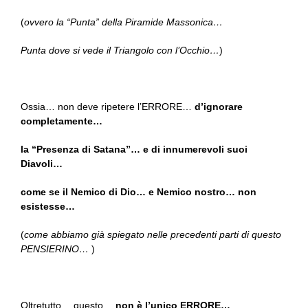
(
ovvero la “Punta” della Piramide Massonica…
Punta dove si vede il Triangolo con l’Occhio…
)
Ossia… non deve ripetere l’ERRORE…
d’ignorare
completamente…
la “Presenza di Satana”… e di innumerevoli suoi
Diavoli…
come se il Nemico di Dio… e Nemico nostro… non
esistesse…
(
come abbiamo già spiegato nelle precedenti parti di questo
PENSIERINO…
)
Oltretutto… questo…
non è l’unico ERRORE…