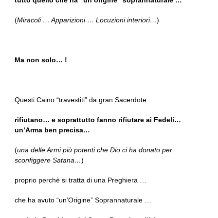
tutto quello che ha “un’origine” soprannaturale …
(
Miracoli … Apparizioni … Locuzioni interiori…
)
Ma non solo… !
Questi Caino “travestiti” da gran Sacerdote…
rifiutano… e soprattutto fanno rifiutare ai Fedeli…
un’Arma ben precisa…
(
una delle Armi più potenti che Dio ci ha donato per
sconfiggere Satana…
)
proprio perchè si tratta di una Preghiera …
che ha avuto “un’Origine” Soprannaturale …