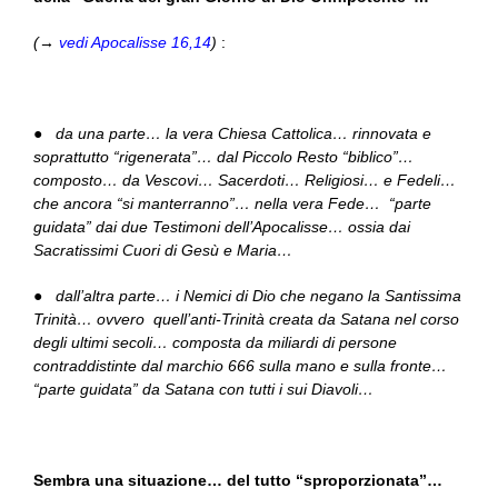
(→
vedi Apocalisse 16,14
)
:
● da una parte… la vera Chiesa Cattolica… rinnovata e
soprattutto “rigenerata”… dal Piccolo Resto “biblico”…
composto… da Vescovi… Sacerdoti… Religiosi… e Fedeli…
che ancora “si manterranno”… nella vera Fede… “parte
guidata” dai due Testimoni dell’Apocalisse… ossia dai
Sacratissimi Cuori di Gesù e Maria…
● dall’altra parte… i Nemici di Dio che negano la Santissima
Trinità… ovvero quell’anti-Trinità creata da Satana nel corso
degli ultimi secoli… composta da miliardi di persone
contraddistinte dal marchio 666 sulla mano e sulla fronte…
“parte guidata” da Satana con tutti i sui Diavoli…
Sembra una situazione… del tutto “sproporzionata”…