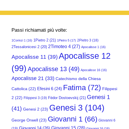
Passi richiamati più volte:
1Pietro 2
(21)
2Pietro 3
(18)
1Corinzi 1
(16)
1Pietro 5
(17)
2Timoteo 4
(27)
2Tessalonicesi 2
(20)
Apocalisse 1
(16)
Apocalisse 12
Apocalisse 11
(39)
(99)
Apocalisse 13
(49)
Apocalisse 16
(16)
Apocalisse 21
(33)
Catechismo della Chiesa
Fatima
(72)
Efesini 6
(24)
Cattolica
(22)
Filippesi
Genesi 1
2
(22)
Fëdor Dostoevskij
(21)
Filippesi 3
(19)
Genesi 3
(104)
(41)
Genesi 2
(23)
Giovanni 1
(66)
George Orwell
(23)
Giovanni 6
Giovanni 15
(28)
Giovanni 14
(26)
(19)
Giovanni 16
(16)