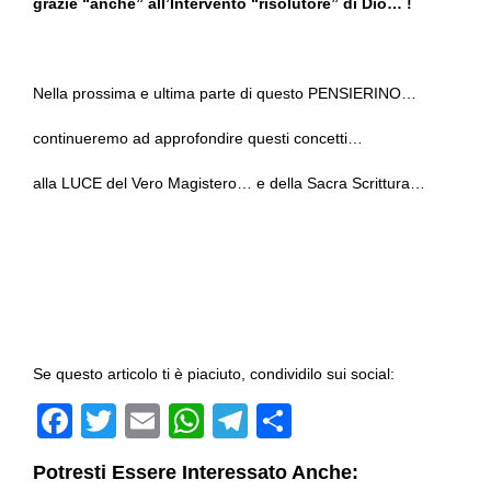
grazie “anche” all’Intervento “risolutore” di Dio… !
Nella prossima e ultima parte di questo PENSIERINO…
continueremo ad approfondire questi concetti…
alla LUCE del Vero Magistero… e della Sacra Scrittura…
Se questo articolo ti è piaciuto, condividilo sui social:
F
T
E
W
T
C
a
wi
m
h
el
o
Potresti Essere Interessato Anche: