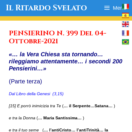
Vai
Il Ritardo Svelato
Menu
al
contenuto
PENSIERINO N. 399 Del 04-
Ottobre-2021
«… la Vera Chiesa sta tornando…
rileggiamo attentamente… i secondi 200
Pensierini…»
(Parte terza)
Dal Libro della Genesi (3,15)
[15] E porrò inimicizia tra Te
(
… il Serpente…Satana…
)
e tra la Donna
(
… Maria Santissima…
)
e tra il tuo seme
(
… l’antiCristo… l’antiTrinità… la