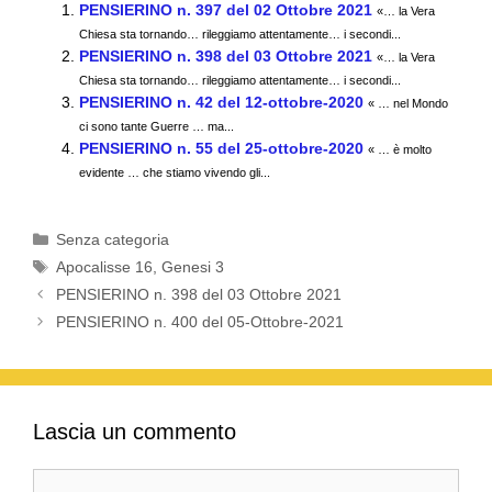
c
tt
ail
at
e
n
PENSIERINO n. 397 del 02 Ottobre 2021
«… la Vera
e
er
s
gr
di
Chiesa sta tornando… rileggiamo attentamente… i secondi...
PENSIERINO n. 398 del 03 Ottobre 2021
b
A
a
vi
«… la Vera
Chiesa sta tornando… rileggiamo attentamente… i secondi...
o
p
m
di
PENSIERINO n. 42 del 12-ottobre-2020
« … nel Mondo
ci sono tante Guerre … ma...
o
p
PENSIERINO n. 55 del 25-ottobre-2020
« … è molto
k
evidente … che stiamo vivendo gli...
Categorie
Senza categoria
Tag
Apocalisse 16
,
Genesi 3
PENSIERINO n. 398 del 03 Ottobre 2021
PENSIERINO n. 400 del 05-Ottobre-2021
Lascia un commento
Commento