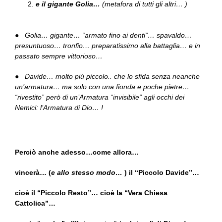
e il gigante Golia…
(metafora di tutti gli altri… )
●
Golia… gigante… “armato fino ai denti”… spavaldo…
presuntuoso… tronfio… preparatissimo alla battaglia… e in
passato sempre vittorioso…
● Davide… molto più piccolo.. che lo sfida senza neanche
un’armatura… ma solo con una fionda e poche pietre…
“rivestito” però di un’Armatura “invisibile” agli occhi dei
Nemici: l’Armatura di Dio… !
Perciò anche adesso…come allora…
vincerà… (
e allo stesso modo…
) il “Piccolo Davide”…
cioè il “Piccolo Resto”… cioè la “Vera Chiesa
Cattolica”…