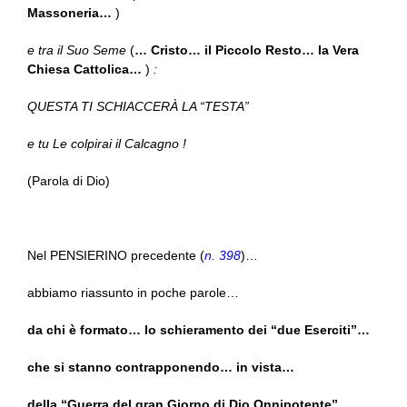
Massoneria…
)
e tra il Suo Seme
(
… Cristo… il Piccolo Resto… la Vera
Chiesa Cattolica…
)
:
QUESTA TI SCHIACCERÀ LA “TESTA”
e tu Le colpirai il Calcagno !
(Parola di Dio)
Nel PENSIERINO precedente (
n. 398
)…
abbiamo riassunto in poche parole…
da chi è formato… lo schieramento dei “due Eserciti”…
che si stanno contrapponendo… in vista…
della “Guerra del gran Giorno di Dio Onnipotente”…