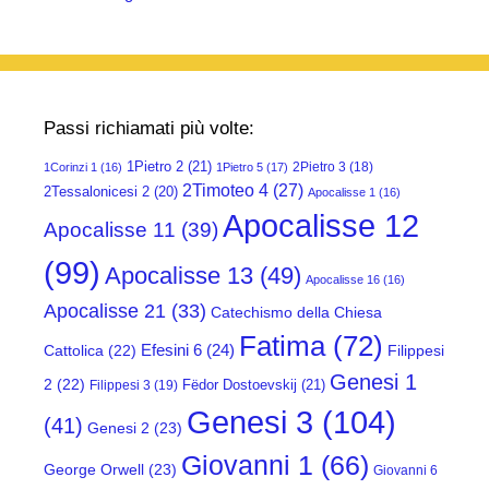
Passi richiamati più volte:
1Pietro 2
(21)
2Pietro 3
(18)
1Corinzi 1
(16)
1Pietro 5
(17)
2Timoteo 4
(27)
2Tessalonicesi 2
(20)
Apocalisse 1
(16)
Apocalisse 12
Apocalisse 11
(39)
(99)
Apocalisse 13
(49)
Apocalisse 16
(16)
Apocalisse 21
(33)
Catechismo della Chiesa
Fatima
(72)
Efesini 6
(24)
Cattolica
(22)
Filippesi
Genesi 1
2
(22)
Fëdor Dostoevskij
(21)
Filippesi 3
(19)
Genesi 3
(104)
(41)
Genesi 2
(23)
Giovanni 1
(66)
George Orwell
(23)
Giovanni 6