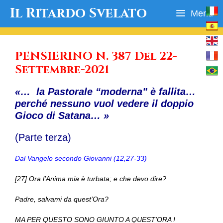
Vai
Il Ritardo Svelato
Menu
al
contenuto
PENSIERINO N. 387 Del 22-
Settembre-2021
«… la Pastorale “moderna” è fallita…
perché nessuno vuol vedere il doppio
Gioco di Satana… »
(Parte terza)
Dal Vangelo secondo Giovanni (12,27-33)
[27] Ora l’Anima mia è turbata; e che devo dire?
Padre, salvami da quest’Ora?
MA PER QUESTO SONO GIUNTO A QUEST’ORA !