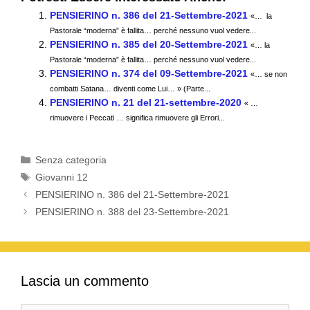
c
tt
ail
at
e
n
PENSIERINO n. 386 del 21-Settembre-2021
«… la
e
er
s
gr
di
Pastorale “moderna” è fallita… perché nessuno vuol vedere...
PENSIERINO n. 385 del 20-Settembre-2021
b
A
a
vi
«… la
Pastorale “moderna” è fallita… perché nessuno vuol vedere...
o
p
m
di
PENSIERINO n. 374 del 09-Settembre-2021
«… se non
combatti Satana… diventi come Lui… » (Parte...
o
p
PENSIERINO n. 21 del 21-settembre-2020
« …
k
rimuovere i Peccati … significa rimuovere gli Errori...
Categorie
Senza categoria
Tag
Giovanni 12
PENSIERINO n. 386 del 21-Settembre-2021
PENSIERINO n. 388 del 23-Settembre-2021
Lascia un commento