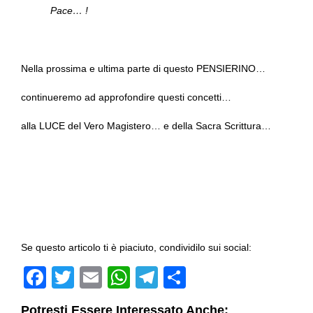
Pace… !
Nella prossima e ultima parte di questo PENSIERINO…
continueremo ad approfondire questi concetti…
alla LUCE del Vero Magistero… e della Sacra Scrittura…
Se questo articolo ti è piaciuto, condividilo sui social:
F
T
E
W
T
C
a
wi
m
h
el
o
Potresti Essere Interessato Anche: