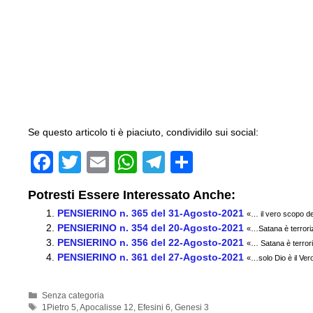
Se questo articolo ti è piaciuto, condividilo sui social:
F
T
E
W
T
C
a
wi
m
h
el
o
Potresti Essere Interessato Anche:
c
tt
ail
at
e
n
PENSIERINO n. 365 del 31-Agosto-2021
«… il vero scopo de
e
er
s
gr
di
PENSIERINO n. 354 del 20-Agosto-2021
«…Satana è terroriz
PENSIERINO n. 356 del 22-Agosto-2021
b
A
a
vi
«… Satana è terrori
PENSIERINO n. 361 del 27-Agosto-2021
«…solo Dio è il Ver
o
p
m
di
o
p
Categorie
Senza categoria
Tag
1Pietro 5
,
Apocalisse 12
,
Efesini 6
,
Genesi 3