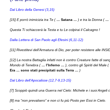
Dal Libro della Genesi (3,15)
[15] E porrò inimicizia tra Te (
… Satana …
) e tra la Donna (
… 
Questa Ti schiaccerà la Testa e tu Le colpirai il Calcagno !
Dalla Lettera di San Paolo agli Efesini (6,11-12)
[11] Rivestitevi dell’Armatura di Dio, per poter resistere alle INSI
[12] La nostra Battaglia infatti non è contro Creature fatte di san
Mondo di Tenebra (
… l’Inferno …
), contro gli Spiriti del Male (
Era … sono stati precipitati sulla Terra …
)
Dal Libro dell’Apocalisse (12,7-9,13-15)
[7] Scoppiò quindi una Guerra nel Cielo: Michele e i suoi Angeli
[8] ma “non prevalsero” e non ci fu più Posto per Essi in Cielo.