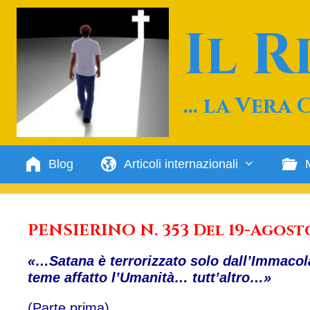
Vai
al
Il 
contenuto
… la Vera 
Blog
Articoli internazionali
PENSIERINO N. 353 Del 19-Agost
«…
Satana è terrorizzato solo dall’Immaco
teme affatto l’Umanità… tutt’altro…
»
(Parte prima)