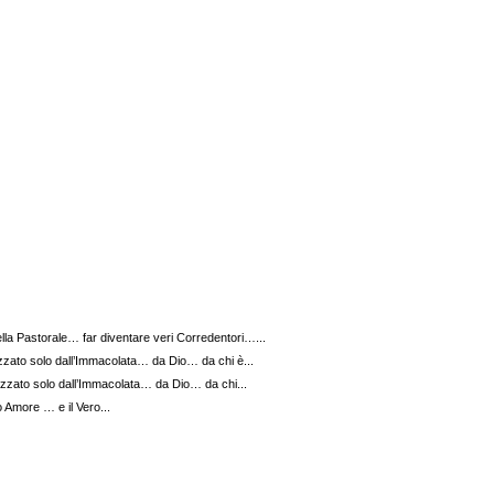
lla Pastorale… far diventare veri Corredentori…...
zato solo dall’Immacolata… da Dio… da chi è...
zzato solo dall’Immacolata… da Dio… da chi...
o Amore … e il Vero...