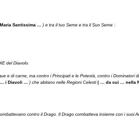
Maria Santissima …
) e tra il tuo Seme e tra il Suo Seme :
DIE del Diavolo.
gue e di carne, ma contro i Principati e le Potestà, contro i Dominatori d
… i Diavoli …
) che abitano nelle Regioni Celesti
( … da cui … nella 
 combattevano contro il Drago. Il Drago combatteva insieme con i suoi An