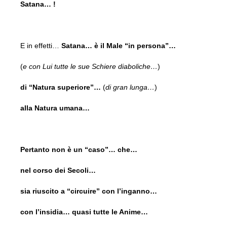
Satana… !
E in effetti…
Satana… è il Male “in persona”…
(
e con Lui tutte le sue Schiere diaboliche…
)
di “Natura superiore”…
(
di gran lunga…
)
alla Natura umana…
Pertanto non è un “caso”… che…
nel corso dei Secoli…
sia riuscito a “circuire” con l’inganno…
con l’insidia… quasi tutte le Anime…