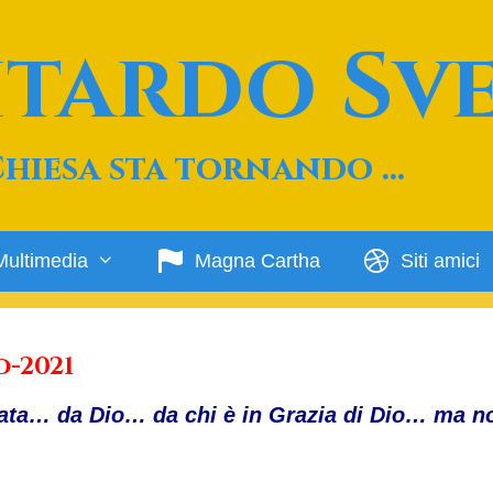
Ritardo Sv
Chiesa sta tornando …
Multimedia
Magna Cartha
Siti amici
o-2021
lata… da Dio… da chi è in Grazia di Dio… ma n