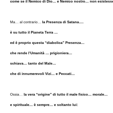
come se il Nemico di Dio… e Nemico nostro… non esistes
Ma… al contrario…
la Presenza di Satana….
è su tutto il Pianeta Terra …
ed è proprio questa “diabolica” Presenza…
che rende l’Umanità … prigioniera…
schiava… tanto del Male…
che di innumerevoli Vizi… e Peccati…
Ossia…
la vera “origine” di tutto il male fisico… morale…
e spirituale… è sempre… e soltanto lui: