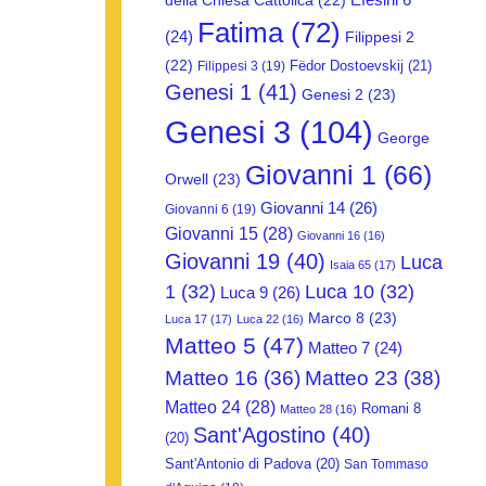
della Chiesa Cattolica
(22)
Fatima
(72)
(24)
Filippesi 2
(22)
Fëdor Dostoevskij
(21)
Filippesi 3
(19)
Genesi 1
(41)
Genesi 2
(23)
Genesi 3
(104)
George
Giovanni 1
(66)
Orwell
(23)
Giovanni 14
(26)
Giovanni 6
(19)
Giovanni 15
(28)
Giovanni 16
(16)
Giovanni 19
(40)
Luca
Isaia 65
(17)
1
(32)
Luca 10
(32)
Luca 9
(26)
Marco 8
(23)
Luca 17
(17)
Luca 22
(16)
Matteo 5
(47)
Matteo 7
(24)
Matteo 16
(36)
Matteo 23
(38)
Matteo 24
(28)
Romani 8
Matteo 28
(16)
Sant'Agostino
(40)
(20)
Sant'Antonio di Padova
(20)
San Tommaso