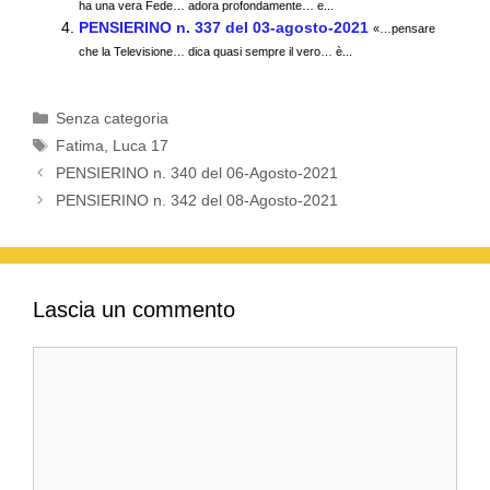
ha una vera Fede… adora profondamente… e...
o
p
PENSIERINO n. 337 del 03-agosto-2021
«…pensare
k
che la Televisione… dica quasi sempre il vero… è...
Categorie
Senza categoria
Tag
Fatima
,
Luca 17
PENSIERINO n. 340 del 06-Agosto-2021
PENSIERINO n. 342 del 08-Agosto-2021
Lascia un commento
Commento