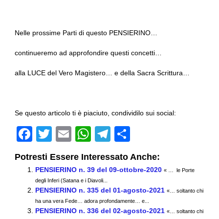
Nelle prossime Parti di questo PENSIERINO…
continueremo ad approfondire questi concetti…
alla LUCE del Vero Magistero… e della Sacra Scrittura…
Se questo articolo ti è piaciuto, condividilo sui social:
F
T
E
W
T
C
a
wi
m
h
el
o
Potresti Essere Interessato Anche:
c
tt
ail
at
e
n
PENSIERINO n. 39 del 09-ottobre-2020
« … le Porte
e
er
s
gr
di
degli Inferi (Satana e i Diavoli...
PENSIERINO n. 335 del 01-agosto-2021
b
A
a
vi
«… soltanto chi
ha una vera Fede… adora profondamente… e...
o
p
m
di
PENSIERINO n. 336 del 02-agosto-2021
«… soltanto chi