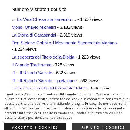
Numero Visitatori del sito
… La Vera Chiesa sta tornando …
- 1.506 views
Mons. Ottavio Michelini
- 3.132 views
La Storia di Garabandal
- 2.319 views
Don Stefano Gobbi e il Movimento Sacerdotale Mariano
- 1.224 views
La scoperta del Titolo della Bibbia
- 1.223 views
Il Grande Tradimento
- 725 views
IT – Il Ritardo Svelato
- 632 views
IT – Il Ritardo Svelato – prefazione
- 598 views
La faccia nascosta del terremoto di Haiti
- 556 views
Il nostro sito Web utilizza i cookies. Utilizzando il nostro sito Web e accettando
Siti Amici
- 461 views
questa politica, acconsenti al nostro uso dei cookie in conformità con i termini di
questa politica che puoi visionare visitando la pagina
Privacy
. Se non acconsenti
all'uso di questi cookie, ti preghiamo di disabilitarli seguendo le istruzioni nella
presente Informativa sui cookie in modo che i cookie di questo sito Web non
possano essere posizionati sul tuo dispositivo
© 2026 Il Ritardo Svelato
• Creato con
GeneratePress
ACCETTO I COOKIES
RIFIUTO I COOKIES