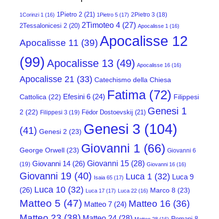
1Pietro 2
(21)
2Pietro 3
(18)
1Corinzi 1
(16)
1Pietro 5
(17)
2Timoteo 4
(27)
2Tessalonicesi 2
(20)
Apocalisse 1
(16)
Apocalisse 12
Apocalisse 11
(39)
(99)
Apocalisse 13
(49)
Apocalisse 16
(16)
Apocalisse 21
(33)
Catechismo della Chiesa
Fatima
(72)
Efesini 6
(24)
Cattolica
(22)
Filippesi
Genesi 1
2
(22)
Fëdor Dostoevskij
(21)
Filippesi 3
(19)
Genesi 3
(104)
(41)
Genesi 2
(23)
Giovanni 1
(66)
George Orwell
(23)
Giovanni 6
Giovanni 15
(28)
Giovanni 14
(26)
(19)
Giovanni 16
(16)
Giovanni 19
(40)
Luca 1
(32)
Luca 9
Isaia 65
(17)
Luca 10
(32)
(26)
Marco 8
(23)
Luca 17
(17)
Luca 22
(16)
Matteo 5
(47)
Matteo 16
(36)
Matteo 7
(24)
Matteo 23
(38)
Matteo 24
(28)
Romani 8