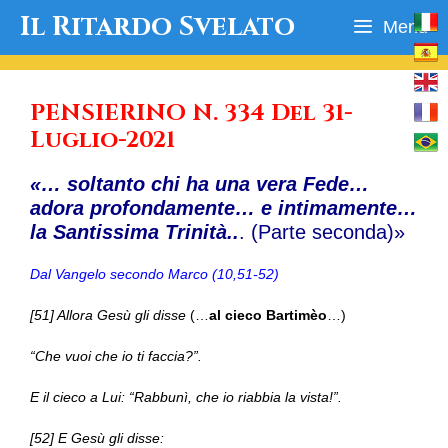
Vai
Il Ritardo Svelato
Menu
al
contenuto
PENSIERINO N. 334 Del 31-
Luglio-2021
«… soltanto chi ha una vera Fede…
adora profondamente… e intimamente…
la Santissima Trinità..
. (Parte seconda)»
Dal Vangelo secondo Marco (10,51-52)
[51] Allora Gesù gli disse
(…
al cieco Bartimèo
…)
“Che vuoi che io ti faccia?”.
E il cieco a Lui: “Rabbunì, che io riabbia la vista!”.
[52] E Gesù gli disse: