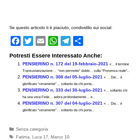
Se questo articolo ti è piaciuto, condividilo sui social:
F
T
E
W
T
C
a
wi
m
h
el
o
Potresti Essere Interessato Anche:
c
tt
ail
at
e
n
PENSIERINO n. 172 del 19-febbraio-2021
«… il termine
e
er
s
gr
di
Transustanziazione… “non permette” dubbi… sulla “Presenza reale”...
PENSIERINO n. 308 del 05-luglio-2021
b
A
a
vi
« … Dio… è
glorificato “veramente”… soltanto da chi porta...
o
p
m
di
PENSIERINO n. 333 del 30-luglio-2021
«… soltanto chi
ha una vera Fede… adora profondamente… e...
o
p
PENSIERINO n. 307 del 04-luglio-2021
« … Dio… è
k
glorificato “veramente”… soltanto da chi porta...
Categorie
Senza categoria
Tag
Fatima
,
Luca 17
,
Marco 10