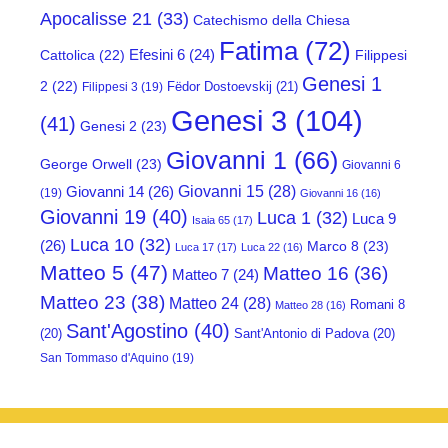
Apocalisse 21
(33)
Catechismo della Chiesa
Fatima
(72)
Efesini 6
(24)
Cattolica
(22)
Filippesi
Genesi 1
2
(22)
Fëdor Dostoevskij
(21)
Filippesi 3
(19)
Genesi 3
(104)
(41)
Genesi 2
(23)
Giovanni 1
(66)
George Orwell
(23)
Giovanni 6
Giovanni 15
(28)
Giovanni 14
(26)
(19)
Giovanni 16
(16)
Giovanni 19
(40)
Luca 1
(32)
Luca 9
Isaia 65
(17)
Luca 10
(32)
(26)
Marco 8
(23)
Luca 17
(17)
Luca 22
(16)
Matteo 5
(47)
Matteo 16
(36)
Matteo 7
(24)
Matteo 23
(38)
Matteo 24
(28)
Romani 8
Matteo 28
(16)
Sant'Agostino
(40)
(20)
Sant'Antonio di Padova
(20)
San Tommaso d'Aquino
(19)