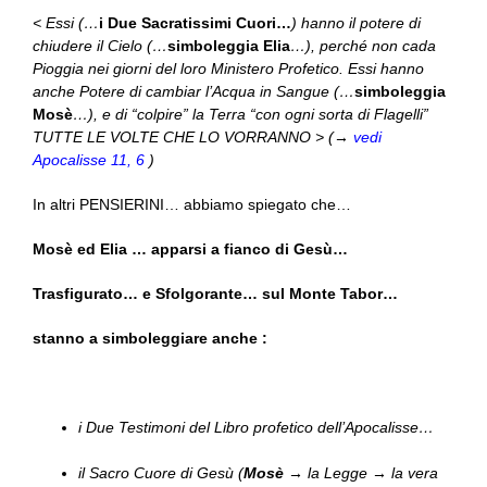
< Essi (…
i Due Sacratissimi Cuori…
) hanno il potere di
chiudere il Cielo (…
simboleggia Elia
…), perché non cada
Pioggia nei giorni del loro Ministero Profetico. Essi hanno
anche Potere di cambiar l’Acqua in Sangue (…
simboleggia
Mosè
…), e di “colpire” la Terra “con ogni sorta di Flagelli”
TUTTE LE VOLTE CHE LO VORRANNO > (→
vedi
Apocalisse 11, 6
)
In altri PENSIERINI… abbiamo spiegato che…
Mosè ed Elia … apparsi a fianco di Gesù…
Trasfigurato… e Sfolgorante… sul Monte Tabor…
stanno a simboleggiare anche :
i Due Testimoni del Libro profetico dell’Apocalisse…
il Sacro Cuore di Gesù (
Mosè
→ la Legge → la vera