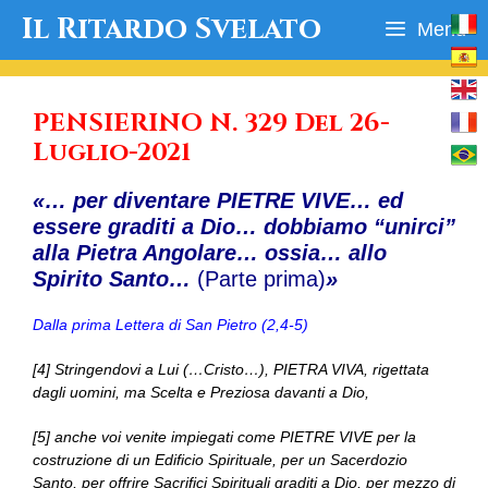
Vai
Il Ritardo Svelato
Menu
al
contenuto
PENSIERINO N. 329 Del 26-
Luglio-2021
«… per diventare PIETRE VIVE… ed
essere graditi a Dio… dobbiamo “unirci”
alla Pietra Angolare… ossia… allo
Spirito Santo…
(Parte prima)
»
Dalla prima Lettera di San Pietro (2,4-5)
[4] Stringendovi a Lui (…Cristo…), PIETRA VIVA, rigettata
dagli uomini, ma Scelta e Preziosa davanti a Dio,
[5] anche voi venite impiegati come PIETRE VIVE per la
costruzione di un Edificio Spirituale, per un Sacerdozio
Santo, per offrire Sacrifici Spirituali graditi a Dio, per mezzo di