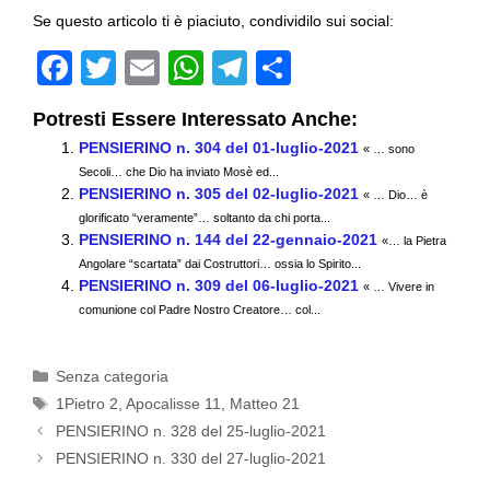
Se questo articolo ti è piaciuto, condividilo sui social:
F
T
E
W
T
C
a
wi
m
h
el
o
Potresti Essere Interessato Anche:
c
tt
ail
at
e
n
PENSIERINO n. 304 del 01-luglio-2021
« … sono
e
er
s
gr
di
Secoli… che Dio ha inviato Mosè ed...
PENSIERINO n. 305 del 02-luglio-2021
b
A
a
vi
« … Dio… è
glorificato “veramente”… soltanto da chi porta...
o
p
m
di
PENSIERINO n. 144 del 22-gennaio-2021
«… la Pietra
Angolare “scartata” dai Costruttori… ossia lo Spirito...
o
p
PENSIERINO n. 309 del 06-luglio-2021
« … Vivere in
k
comunione col Padre Nostro Creatore… col...
Categorie
Senza categoria
Tag
1Pietro 2
,
Apocalisse 11
,
Matteo 21
PENSIERINO n. 328 del 25-luglio-2021
PENSIERINO n. 330 del 27-luglio-2021