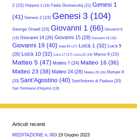
Genesi 1
2
(22)
Fëdor Dostoevskij
(21)
Filippesi 3
(19)
Genesi 3
(104)
(41)
Genesi 2
(23)
Giovanni 1
(66)
George Orwell
(23)
Giovanni 6
Giovanni 15
(28)
Giovanni 14
(26)
(19)
Giovanni 16
(16)
Giovanni 19
(40)
Luca 1
(32)
Luca 9
Isaia 65
(17)
Luca 10
(32)
(26)
Marco 8
(23)
Luca 17
(17)
Luca 22
(16)
Matteo 5
(47)
Matteo 16
(36)
Matteo 7
(24)
Matteo 23
(38)
Matteo 24
(28)
Romani 8
Matteo 28
(16)
Sant'Agostino
(40)
(20)
Sant'Antonio di Padova
(20)
San Tommaso d'Aquino
(19)
Articoli recenti
MEDITAZIONE n. 003
19 Giugno 2023