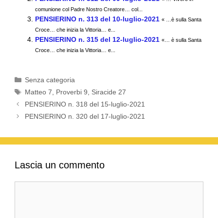
b
A
a
vi
comunione col Padre Nostro Creatore… col...
o
p
m
di
PENSIERINO n. 313 del 10-luglio-2021
« …è sulla Santa
Croce… che inizia la Vittoria… e...
o
p
PENSIERINO n. 315 del 12-luglio-2021
«… è sulla Santa
k
Croce… che inizia la Vittoria… e...
Categorie
Senza categoria
Tag
Matteo 7
,
Proverbi 9
,
Siracide 27
PENSIERINO n. 318 del 15-luglio-2021
PENSIERINO n. 320 del 17-luglio-2021
Lascia un commento
Commento