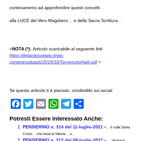
continueremo ad approfondire questi concetti…
alla LUCE del Vero Magistero… e della Sacra Scrittura…
<
NOTA (*):
Articolo scaricabile al seguente link:
https://ilritardosvelato.it/wp-
content/uploads/2019/10/TerremotoHaiti.pdf
>
Se questo articolo ti è piaciuto, condividilo sui social:
F
T
E
W
T
C
a
wi
m
h
el
o
Potresti Essere Interessato Anche:
c
tt
ail
at
e
n
PENSIERINO n. 314 del 11-luglio-2021
«… è sulla Santa
e
er
s
gr
di
Croce… che inizia la Vittoria… e...
PENSIERINO n. 312 del 09-luglio-2021
« … Vivere in