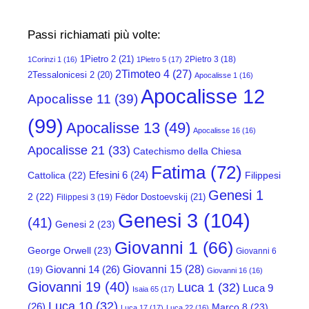
Passi richiamati più volte:
1Pietro 2
(21)
2Pietro 3
(18)
1Corinzi 1
(16)
1Pietro 5
(17)
2Timoteo 4
(27)
2Tessalonicesi 2
(20)
Apocalisse 1
(16)
Apocalisse 12
Apocalisse 11
(39)
(99)
Apocalisse 13
(49)
Apocalisse 16
(16)
Apocalisse 21
(33)
Catechismo della Chiesa
Fatima
(72)
Efesini 6
(24)
Cattolica
(22)
Filippesi
Genesi 1
2
(22)
Fëdor Dostoevskij
(21)
Filippesi 3
(19)
Genesi 3
(104)
(41)
Genesi 2
(23)
Giovanni 1
(66)
George Orwell
(23)
Giovanni 6
Giovanni 15
(28)
Giovanni 14
(26)
(19)
Giovanni 16
(16)
Giovanni 19
(40)
Luca 1
(32)
Luca 9
Isaia 65
(17)
Luca 10
(32)
(26)
Marco 8
(23)
Luca 17
(17)
Luca 22
(16)