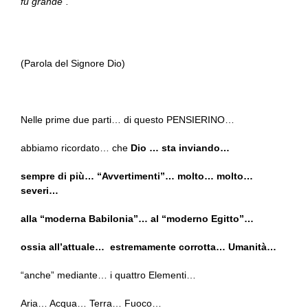
fu grande”.
(Parola del Signore Dio)
Nelle prime due parti… di questo PENSIERINO…
abbiamo ricordato… che
Dio … sta inviando…
sempre di più… “Avvertimenti”… molto… molto…
severi…
alla “moderna Babilonia”… al “moderno Egitto”…
ossia all’attuale… estremamente corrotta… Umanità…
“anche” mediante… i quattro Elementi…
Aria… Acqua… Terra… Fuoco…