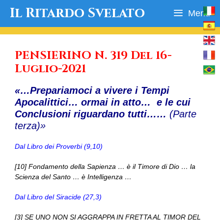
Vai
Il Ritardo Svelato
Menu
al
contenuto
PENSIERINO N. 319 Del 16-
Luglio-2021
«…Prepariamoci a vivere i Tempi
Apocalittici… ormai in atto… e le cui
Conclusioni riguardano tutti……
(Parte
terza)»
Dal Libro dei Proverbi (9,10)
[10] Fondamento della Sapienza … è il Timore di Dio … la
Scienza del Santo … è Intelligenza …
Dal Libro del Siracide (27,3)
[3] SE UNO NON SI AGGRAPPA IN FRETTA AL TIMOR DEL