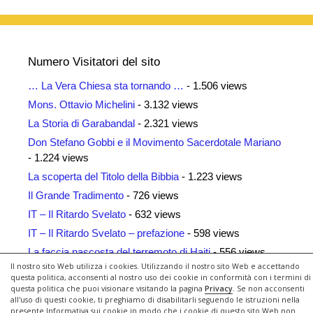
Numero Visitatori del sito
… La Vera Chiesa sta tornando …
- 1.506 views
Mons. Ottavio Michelini
- 3.132 views
La Storia di Garabandal
- 2.321 views
Don Stefano Gobbi e il Movimento Sacerdotale Mariano
- 1.224 views
La scoperta del Titolo della Bibbia
- 1.223 views
Il Grande Tradimento
- 726 views
IT – Il Ritardo Svelato
- 632 views
IT – Il Ritardo Svelato – prefazione
- 598 views
La faccia nascosta del terremoto di Haiti
- 556 views
Il nostro sito Web utilizza i cookies. Utilizzando il nostro sito Web e accettando
Siti Amici
- 461 views
questa politica, acconsenti al nostro uso dei cookie in conformità con i termini di
questa politica che puoi visionare visitando la pagina
Privacy
. Se non acconsenti
all'uso di questi cookie, ti preghiamo di disabilitarli seguendo le istruzioni nella
presente Informativa sui cookie in modo che i cookie di questo sito Web non