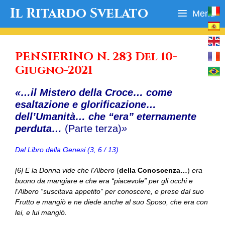
Vai
Il Ritardo Svelato
Menu
al
contenuto
PENSIERINO N. 283 Del 10-
Giugno-2021
«…il Mistero della Croce… come
esaltazione e glorificazione…
dell’Umanità… che “era” eternamente
perduta…
(Parte terza)
»
Dal Libro della Genesi (3, 6 / 13)
[6] E la Donna vide che l’Albero
(
della Conoscenza…
)
era
buono da mangiare e che era “piacevole” per gli occhi e
l’Albero “suscitava appetito” per conoscere, e prese dal suo
Frutto e mangiò e ne diede anche al suo Sposo, che era con
lei, e lui mangiò.