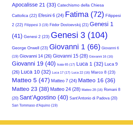
Apocalisse 21
(33)
Catechismo della Chiesa
Fatima
(72)
Efesini 6
(24)
Cattolica
(22)
Filippesi
Genesi 1
2
(22)
Fëdor Dostoevskij
(21)
Filippesi 3
(19)
Genesi 3
(104)
(41)
Genesi 2
(23)
Giovanni 1
(66)
George Orwell
(23)
Giovanni 6
Giovanni 15
(28)
Giovanni 14
(26)
(19)
Giovanni 16
(16)
Giovanni 19
(40)
Luca 1
(32)
Luca 9
Isaia 65
(17)
Luca 10
(32)
(26)
Marco 8
(23)
Luca 17
(17)
Luca 22
(16)
Matteo 5
(47)
Matteo 16
(36)
Matteo 7
(24)
Matteo 23
(38)
Matteo 24
(28)
Romani 8
Matteo 28
(16)
Sant'Agostino
(40)
(20)
Sant'Antonio di Padova
(20)
San Tommaso d'Aquino
(19)