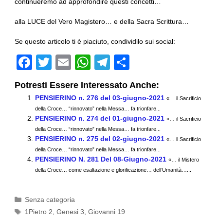
continueremo ad approfondire questi concetti…
alla LUCE del Vero Magistero… e della Sacra Scrittura…
Se questo articolo ti è piaciuto, condividilo sui social:
F
T
E
W
T
C
a
wi
m
h
el
o
Potresti Essere Interessato Anche:
c
tt
ail
at
e
n
PENSIERINO n. 276 del 03-giugno-2021
«… il Sacrificio
e
er
s
gr
di
della Croce… “rinnovato” nella Messa… fa trionfare...
PENSIERINO n. 274 del 01-giugno-2021
b
A
a
vi
«… il Sacrificio
della Croce… “rinnovato” nella Messa… fa trionfare...
o
p
m
di
PENSIERINO n. 275 del 02-giugno-2021
«… il Sacrificio
della Croce… “rinnovato” nella Messa… fa trionfare...
o
p
PENSIERINO N. 281 Del 08-Giugno-2021
«… il Mistero
k
della Croce… come esaltazione e glorificazione… dell’Umanità…...
Categorie
Senza categoria
Tag
1Pietro 2
,
Genesi 3
,
Giovanni 19