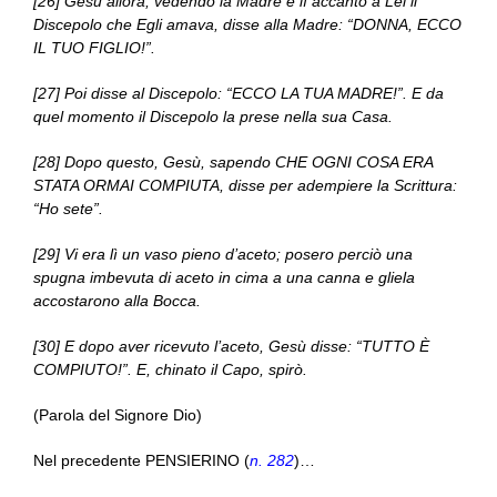
[26] Gesù allora, vedendo la Madre e lì accanto a Lei il
Discepolo che Egli amava, disse alla Madre: “DONNA, ECCO
IL TUO FIGLIO!”.
[27] Poi disse al Discepolo: “ECCO LA TUA MADRE!”. E da
quel momento il Discepolo la prese nella sua Casa.
[28] Dopo questo, Gesù, sapendo CHE OGNI COSA ERA
STATA ORMAI COMPIUTA, disse per adempiere la Scrittura:
“Ho sete”.
[29] Vi era lì un vaso pieno d’aceto; posero perciò una
spugna imbevuta di aceto in cima a una canna e gliela
accostarono alla Bocca.
[30] E dopo aver ricevuto l’aceto, Gesù disse: “TUTTO È
COMPIUTO!”. E, chinato il Capo, spirò.
(Parola del Signore Dio)
Nel precedente PENSIERINO (
n. 282
)…