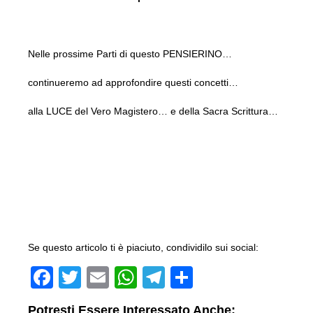
Nelle prossime Parti di questo PENSIERINO…
continueremo ad approfondire questi concetti…
alla LUCE del Vero Magistero… e della Sacra Scrittura…
Se questo articolo ti è piaciuto, condividilo sui social:
F
T
E
W
T
C
a
wi
m
h
el
o
Potresti Essere Interessato Anche: