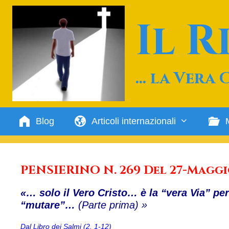
Vai
al
Il 
contenuto
… la Vera 
Blog
Articoli internazionali
PENSIERINO N. 269 Del 27-Maggi
«… solo il Vero Cristo… è la “vera Via” per
“mutare”…
(Parte prima) »
Dal Libro dei Salmi (2, 1-12)