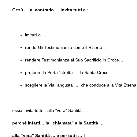
Gesù … al contrario … invita tutti a :
imitarLo …
renderGli Testimonianza come il Risorto…
rendere Testimonianza al Suo Sacrificio in Croce…
preferire la Porta “stretta”… la Santa Croce…
scegliere la Via “angusta” … che conduce alla Vita Etern
ossia invita tutti… alla “vera” Santità …
perchè infatti… la “chiamata” alla Santità …
alla “vera” Santità … è per tutti … !