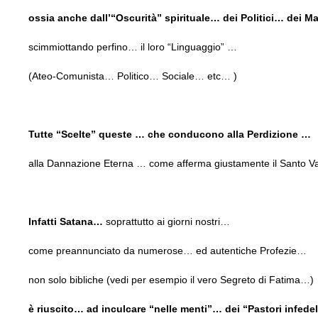
ossia anche dall’“Oscurità” spirituale… dei Politici… dei 
scimmiottando perfino… il loro “Linguaggio” …
(Ateo-Comunista… Politico… Sociale… etc… )
Tutte “Scelte” queste … che conducono alla Perdizione …
alla Dannazione Eterna … come afferma giustamente il Santo 
Infatti Satana…
soprattutto ai giorni nostri…
come preannunciato da numerose… ed autentiche Profezie…
non solo bibliche (vedi per esempio il vero Segreto di Fatima…)
è riuscito… ad inculcare “nelle menti”… dei “Pastori infedel