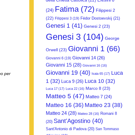
della Chiesa Cattolica
(22)
Fatima
(72)
(24)
Filippesi 2
(22)
Fëdor Dostoevskij
(21)
Filippesi 3
(19)
Genesi 1
(41)
Genesi 2
(23)
Genesi 3
(104)
George
Giovanni 1
(66)
Orwell
(23)
Giovanni 14
(26)
Giovanni 6
(19)
Giovanni 15
(28)
Giovanni 16
(16)
Giovanni 19
(40)
Luca
no per
Isaia 65
(17)
1
(32)
Luca 10
(32)
Luca 9
(26)
Marco 8
(23)
Luca 17
(17)
Luca 22
(16)
Matteo 5
(47)
Matteo 7
(24)
Matteo 16
(36)
Matteo 23
(38)
Matteo 24
(28)
Romani 8
Matteo 28
(16)
Sant'Agostino
(40)
(20)
Sant'Antonio di Padova
(20)
San Tommaso