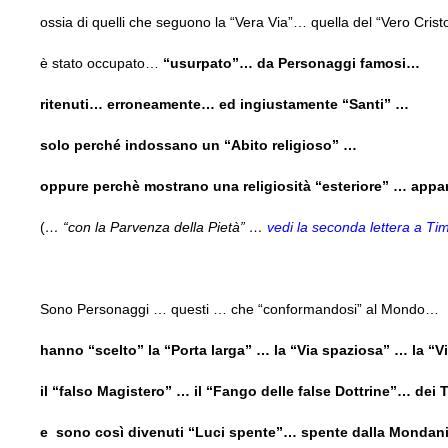
ossia di quelli che seguono la “Vera Via”… quella del “Vero Cris
è stato occupato…
“usurpato”… da Personaggi famosi…
ritenuti… erroneamente… ed ingiustamente “Santi” …
solo perché indossano un “Abito religioso” …
oppure perchè mostrano una religiosità “esteriore” … appa
(
… “con la Parvenza della Pietà” …
vedi la seconda lettera a Ti
Sono Personaggi … questi … che “conformandosi” al Mondo…
hanno “scelto” la “Porta larga” … la “Via spaziosa” … la “V
il “falso Magistero” … il “Fango delle false Dottrine”… dei
e sono così divenuti “Luci spente”… spente dalla Mondan