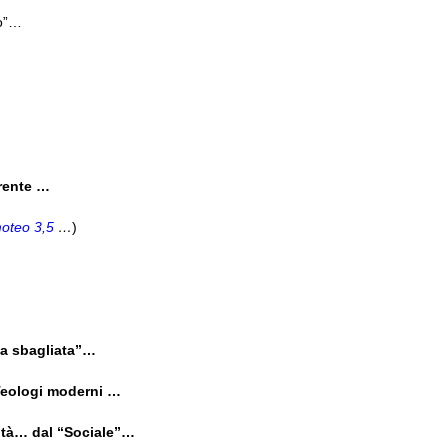
to”…
rente …
moteo 3,5
…
)
ia sbagliata”…
 Teologi moderni …
ità… dal “Sociale”…