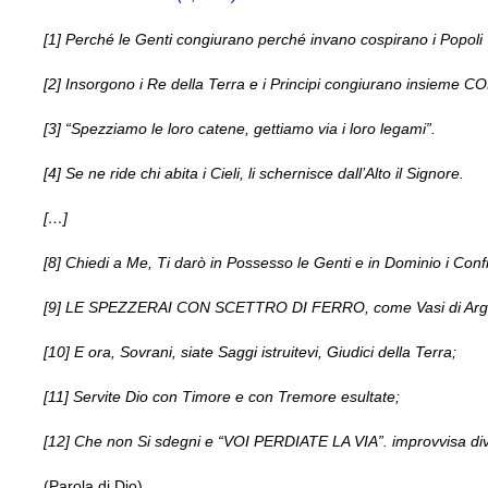
[1] Perché le Genti congiurano perché invano cospirano i Popoli
[2] Insorgono i Re della Terra e i Principi congiurano insi
[3] “Spezziamo le loro catene, gettiamo via i loro legami”.
[4] Se ne ride chi abita i Cieli, li schernisce dall’Alto il Signore.
[…]
[8] Chiedi a Me, Ti darò in Possesso le Genti e in Dominio i Confi
[9] LE SPEZZERAI CON SCETTRO DI FERRO, come Vasi di Argill
[10] E ora, Sovrani, siate Saggi istruitevi, Giudici della Terra;
[11] Servite Dio con Timore e con Tremore esultate;
[12] Che non Si sdegni e “VOI PERDIATE LA VIA”. improvvisa diva
(Parola di Dio)