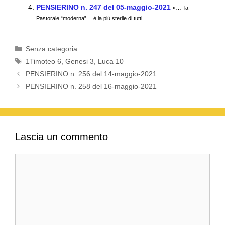
o
p
PENSIERINO n. 247 del 05-maggio-2021
«… la
k
Pastorale “moderna”… è la più sterile di tutti...
Categorie
Senza categoria
Tag
1Timoteo 6
,
Genesi 3
,
Luca 10
PENSIERINO n. 256 del 14-maggio-2021
PENSIERINO n. 258 del 16-maggio-2021
Lascia un commento
Commento