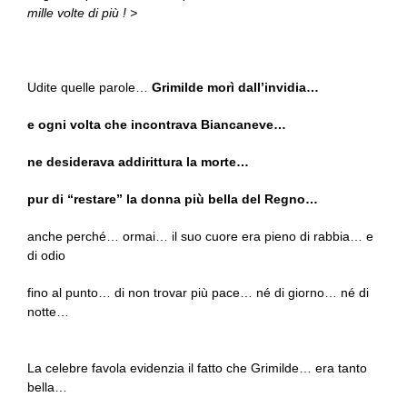
mille volte di più ! >
Udite quelle parole…
Grimilde morì dall’invidia…
e ogni volta che incontrava Biancaneve…
ne desiderava addirittura la morte…
pur di “restare” la donna più bella del Regno…
anche perché… ormai… il suo cuore era pieno di rabbia… e
di odio
fino al punto… di non trovar più pace… né di giorno… né di
notte…
La celebre favola evidenzia il fatto che Grimilde… era tanto
bella…