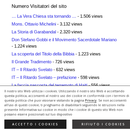
Numero Visitatori del sito
… La Vera Chiesa sta tornando …
- 1.506 views
Mons. Ottavio Michelini
- 3.132 views
La Storia di Garabandal
- 2.320 views
Don Stefano Gobbi e il Movimento Sacerdotale Mariano
- 1.224 views
La scoperta del Titolo della Bibbia
- 1.223 views
Il Grande Tradimento
- 726 views
IT – Il Ritardo Svelato
- 632 views
IT – Il Ritardo Svelato – prefazione
- 598 views
La faccia nascosta del terremoto di Haiti
- 556 views
Il nostro sito Web utilizza i cookies. Utilizzando il nostro sito Web e accettando
Siti Amici
- 461 views
questa politica, acconsenti al nostro uso dei cookie in conformità con i termini di
questa politica che puoi visionare visitando la pagina
Privacy
. Se non acconsenti
all'uso di questi cookie, ti preghiamo di disabilitarli seguendo le istruzioni nella
presente Informativa sui cookie in modo che i cookie di questo sito Web non
possano essere posizionati sul tuo dispositivo
© 2026 Il Ritardo Svelato
• Creato con
GeneratePress
ACCETTO I COOKIES
RIFIUTO I COOKIES