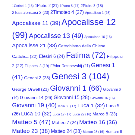
1Pietro 2
(21)
2Pietro 3
(18)
1Corinzi 1
(16)
1Pietro 5
(17)
2Timoteo 4
(27)
2Tessalonicesi 2
(20)
Apocalisse 1
(16)
Apocalisse 12
Apocalisse 11
(39)
(99)
Apocalisse 13
(49)
Apocalisse 16
(16)
Apocalisse 21
(33)
Catechismo della Chiesa
Fatima
(72)
Efesini 6
(24)
Cattolica
(22)
Filippesi
Genesi 1
2
(22)
Fëdor Dostoevskij
(21)
Filippesi 3
(19)
Genesi 3
(104)
(41)
Genesi 2
(23)
Giovanni 1
(66)
George Orwell
(23)
Giovanni 6
Giovanni 15
(28)
Giovanni 14
(26)
(19)
Giovanni 16
(16)
Giovanni 19
(40)
Luca 1
(32)
Luca 9
Isaia 65
(17)
Luca 10
(32)
(26)
Marco 8
(23)
Luca 17
(17)
Luca 22
(16)
Matteo 5
(47)
Matteo 16
(36)
Matteo 7
(24)
Matteo 23
(38)
Matteo 24
(28)
Romani 8
Matteo 28
(16)