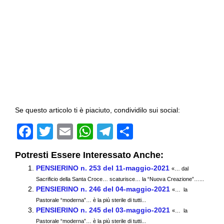
Se questo articolo ti è piaciuto, condividilo sui social:
F
T
E
W
T
C
a
wi
m
h
el
o
Potresti Essere Interessato Anche:
c
tt
ail
at
e
n
PENSIERINO n. 253 del 11-maggio-2021
«… dal
e
er
s
gr
di
Sacrificio della Santa Croce… scaturisce… la “Nuova Creazione”…...
PENSIERINO n. 246 del 04-maggio-2021
b
A
a
vi
«… la
Pastorale “moderna”… è la più sterile di tutti...
o
p
m
di
PENSIERINO n. 245 del 03-maggio-2021
«… la
Pastorale “moderna”… è la più sterile di tutti...