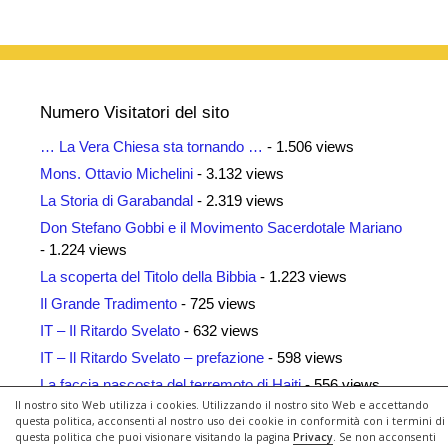
Numero Visitatori del sito
… La Vera Chiesa sta tornando …
- 1.506 views
Mons. Ottavio Michelini
- 3.132 views
La Storia di Garabandal
- 2.319 views
Don Stefano Gobbi e il Movimento Sacerdotale Mariano
- 1.224 views
La scoperta del Titolo della Bibbia
- 1.223 views
Il Grande Tradimento
- 725 views
IT – Il Ritardo Svelato
- 632 views
IT – Il Ritardo Svelato – prefazione
- 598 views
La faccia nascosta del terremoto di Haiti
- 556 views
Il nostro sito Web utilizza i cookies. Utilizzando il nostro sito Web e accettando
Siti Amici
- 461 views
questa politica, acconsenti al nostro uso dei cookie in conformità con i termini di
questa politica che puoi visionare visitando la pagina
Privacy
. Se non acconsenti