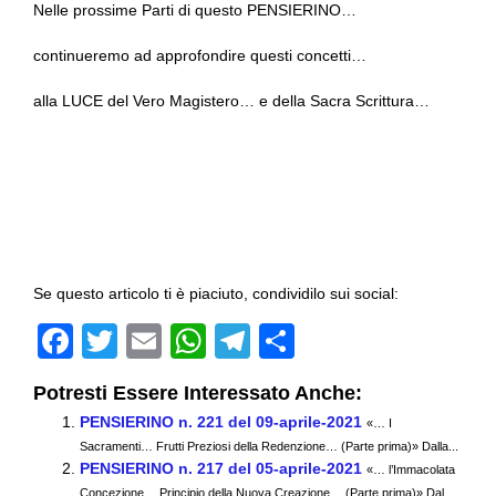
Nelle prossime Parti di questo PENSIERINO…
continueremo ad approfondire questi concetti…
alla LUCE del Vero Magistero… e della Sacra Scrittura…
Se questo articolo ti è piaciuto, condividilo sui social:
F
T
E
W
T
C
a
wi
m
h
el
o
Potresti Essere Interessato Anche:
c
tt
ail
at
e
n
PENSIERINO n. 221 del 09-aprile-2021
«… I
e
er
s
gr
di
Sacramenti… Frutti Preziosi della Redenzione… (Parte prima)» Dalla...
PENSIERINO n. 217 del 05-aprile-2021
b
A
a
vi
«… l’Immacolata
Concezione… Principio della Nuova Creazione… (Parte prima)» Dal...