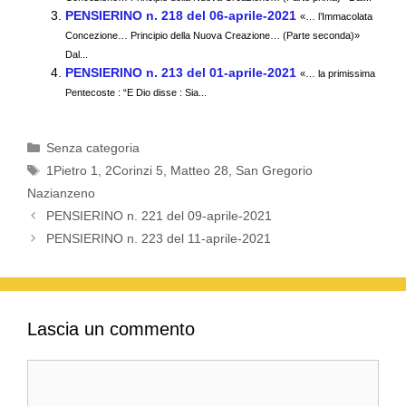
o
p
m
di
PENSIERINO n. 218 del 06-aprile-2021
«… l’Immacolata
Concezione… Principio della Nuova Creazione… (Parte seconda)»
o
p
Dal...
k
PENSIERINO n. 213 del 01-aprile-2021
«… la primissima
Pentecoste : “E Dio disse : Sia...
Categorie
Senza categoria
Tag
1Pietro 1
,
2Corinzi 5
,
Matteo 28
,
San Gregorio
Nazianzeno
PENSIERINO n. 221 del 09-aprile-2021
PENSIERINO n. 223 del 11-aprile-2021
Lascia un commento
Commento