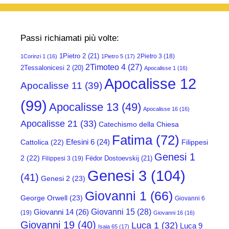
Passi richiamati più volte:
1Pietro 2
(21)
2Pietro 3
(18)
1Corinzi 1
(16)
1Pietro 5
(17)
2Timoteo 4
(27)
2Tessalonicesi 2
(20)
Apocalisse 1
(16)
Apocalisse 12
Apocalisse 11
(39)
(99)
Apocalisse 13
(49)
Apocalisse 16
(16)
Apocalisse 21
(33)
Catechismo della Chiesa
Fatima
(72)
Efesini 6
(24)
Cattolica
(22)
Filippesi
Genesi 1
2
(22)
Fëdor Dostoevskij
(21)
Filippesi 3
(19)
Genesi 3
(104)
(41)
Genesi 2
(23)
Giovanni 1
(66)
George Orwell
(23)
Giovanni 6
Giovanni 15
(28)
Giovanni 14
(26)
(19)
Giovanni 16
(16)
Giovanni 19
(40)
Luca 1
(32)
Luca 9
Isaia 65
(17)