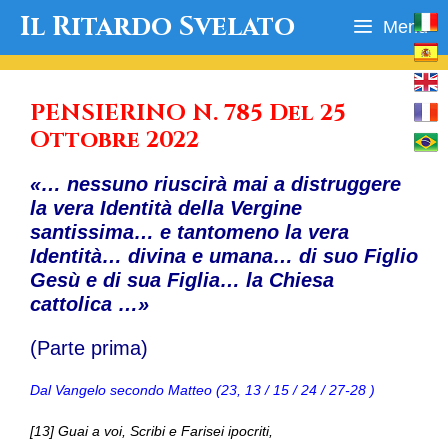
Vai
Il Ritardo Svelato
Menu
al
contenuto
PENSIERINO N. 785 Del 25
Ottobre 2022
«… nessuno riuscirà mai a distruggere
la vera Identità della Vergine
santissima… e tantomeno la vera
Identità… divina e umana… di suo Figlio
Gesù e di sua Figlia… la Chiesa
cattolica …»
(Parte prima)
Dal Vangelo secondo Matteo (23, 13 / 15 / 24 / 27-28 )
[13] Guai a voi, Scribi e Farisei ipocriti,