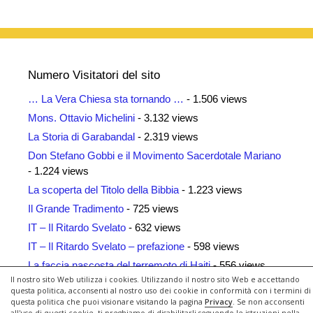
Numero Visitatori del sito
… La Vera Chiesa sta tornando …
- 1.506 views
Mons. Ottavio Michelini
- 3.132 views
La Storia di Garabandal
- 2.319 views
Don Stefano Gobbi e il Movimento Sacerdotale Mariano
- 1.224 views
La scoperta del Titolo della Bibbia
- 1.223 views
Il Grande Tradimento
- 725 views
IT – Il Ritardo Svelato
- 632 views
IT – Il Ritardo Svelato – prefazione
- 598 views
La faccia nascosta del terremoto di Haiti
- 556 views
Il nostro sito Web utilizza i cookies. Utilizzando il nostro sito Web e accettando
Siti Amici
- 461 views
questa politica, acconsenti al nostro uso dei cookie in conformità con i termini di
questa politica che puoi visionare visitando la pagina
Privacy
. Se non acconsenti