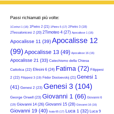
Passi richiamati più volte:
1Pietro 2
(21)
2Pietro 3
(18)
1Corinzi 1
(16)
1Pietro 5
(17)
2Timoteo 4
(27)
2Tessalonicesi 2
(20)
Apocalisse 1
(16)
Apocalisse 12
Apocalisse 11
(39)
(99)
Apocalisse 13
(49)
Apocalisse 16
(16)
Apocalisse 21
(33)
Catechismo della Chiesa
Fatima
(72)
Efesini 6
(24)
Cattolica
(22)
Filippesi
Genesi 1
2
(22)
Fëdor Dostoevskij
(21)
Filippesi 3
(19)
Genesi 3
(104)
(41)
Genesi 2
(23)
Giovanni 1
(66)
George Orwell
(23)
Giovanni 6
Giovanni 15
(28)
Giovanni 14
(26)
(19)
Giovanni 16
(16)
Giovanni 19
(40)
Luca 1
(32)
Luca 9
Isaia 65
(17)